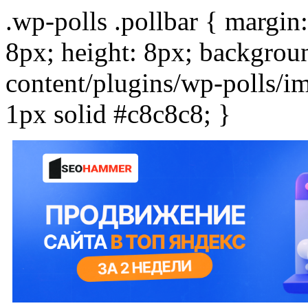
.wp-polls .pollbar { margin:
8px; height: 8px; backgrou
content/plugins/wp-polls/ima
1px solid #c8c8c8; }