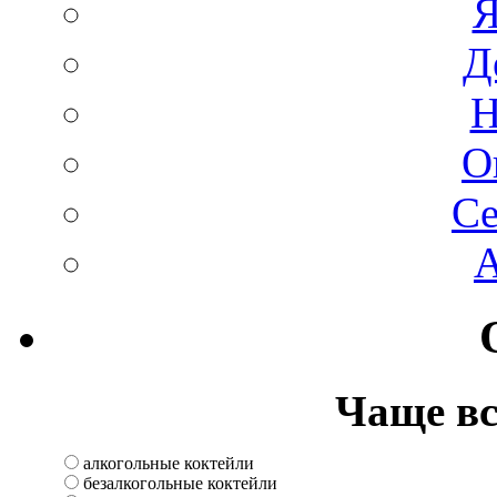
Я
Д
Н
О
Се
А
Чаще все
алкогольные коктейли
безалкогольные коктейли