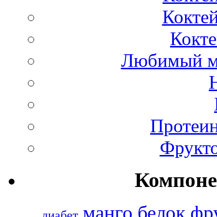
Коктей
Кокте
Любимый м
Протеин
Фрукто
Компоне
манго
белок
фр
диабет