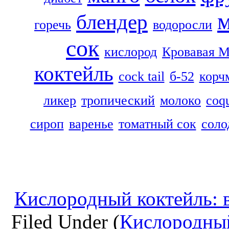
блендер
горечь
водоросли
сок
кислород
Кровавая 
коктейль
cock tail
б-52
корч
ликер
тропический
молоко
coq
сироп
варенье
томатный сок
соло
Кислородный коктейль: в
Filed Under (
Кислородный