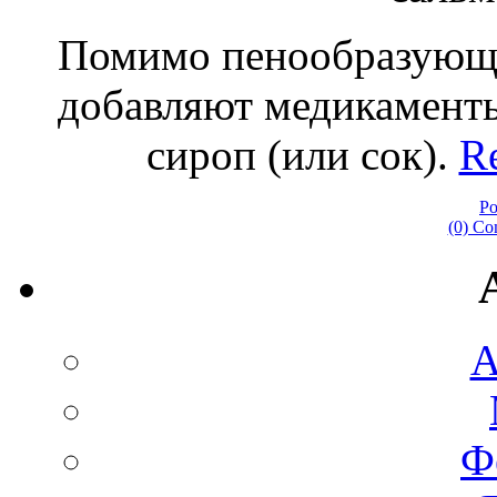
Помимо пенообразующи
добавляют медикаменты
сироп (или сок).
Re
Po
(0) C
А
Ф