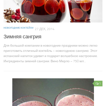
НОВОГОДНИЕ КОКТЕЙЛИ
НО
27 ДЕК, 2014
Зимняя сангрия
Э
Для большой компании в новогодние праздники можно легко
Эт
приготовить отличный коктейль – новогоднюю сангрию. Этот
Эк
испанский напиток удивит и подарит волшебное настроение.
ро
Ингредиенты зимней сангрии: Вино Мерло – 750 мл...
но
1