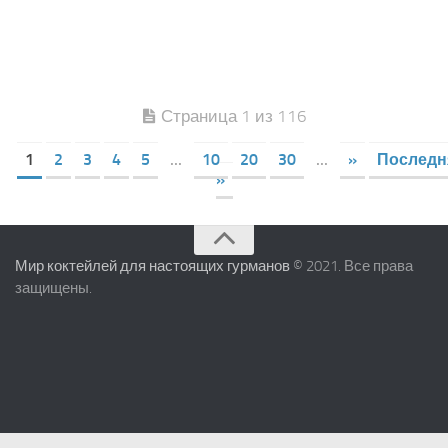
Страница 1 из 116
1
2
3
4
5
...
10
20
30
...
»
Последн
»
Мир коктейлей для настоящих гурманов
© 2021. Все права
защищены.