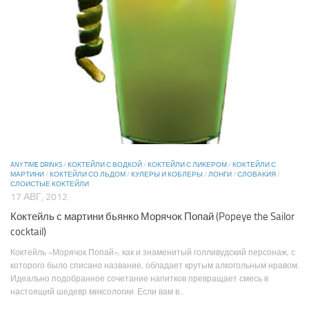
ANY TIME DRINKS
/
КОКТЕЙЛИ С ВОДКОЙ
/
КОКТЕЙЛИ С ЛИКЕРОМ
/
КОКТЕЙЛИ С
МАРТИНИ
/
КОКТЕЙЛИ СО ЛЬДОМ
/
КУЛЕРЫ И КОБЛЕРЫ
/
ЛОНГИ
/
СЛОВАКИЯ
/
СЛОИСТЫЕ КОКТЕЙЛИ
17 АВГ, 2012
Коктейль с мартини бьянко Морячок Попай (Popeye the Sailor
cocktail)
Коктейль «Морячок Попай», как и знаменитый голливудский персонаж, с
которого было списано название, обладает крутым алкогольным нравом.
Идеально подобранное сочетание напитков превращает смесь в
настоящий шедевр миксологии. Если вам в...