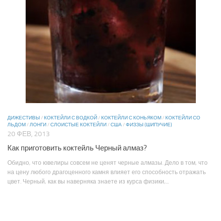
ДИЖЕСТИВЫ
/
КОКТЕЙЛИ С ВОДКОЙ
/
КОКТЕЙЛИ С КОНЬЯКОМ
/
КОКТЕЙЛИ СО
ЛЬДОМ
/
ЛОНГИ
/
СЛОИСТЫЕ КОКТЕЙЛИ
/
США
/
ФИЗЗЫ (ШИПУЧИЕ)
20 ФЕВ, 2013
Как приготовить коктейль Черный алмаз?
Обидно, что ювелиры совсем не ценят черные алмазы. Дело в том, что
на цену любого драгоценного камня влияет его способность отражать
цвет. Черный, как вы наверняка знаете из курса физики,...