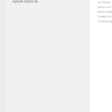
Архив опросов
за окном.
важно не 
много жид
совместит
полезным 