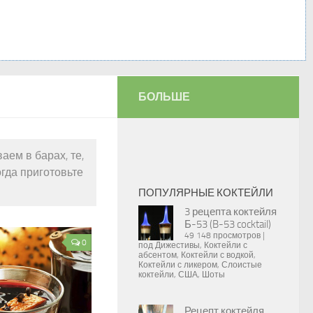
БОЛЬШЕ
аем в барах, те,
огда приготовьте
ПОПУЛЯРНЫЕ КОКТЕЙЛИ
3 рецепта коктейля
Б-53 (B-53 cocktail)
49 148 просмотров
|
0
под
Дижестивы
,
Коктейли с
абсентом
,
Коктейли с водкой
,
Коктейли с ликером
,
Слоистые
коктейли
,
США
,
Шоты
Рецепт коктейля