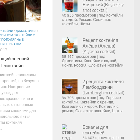
Боярский (Boyarskiy
shot cocktail)
40 936 просмотров
|
под
Коктейли
с водкой
,
Россия
,
Слоистые
коктейли
,
Шоты
ОКТЕЙЛИ
/
ДИЖЕСТИВЫ
/
С ВИНОМ
/
КОКТЕЙЛИ С
Рецепт коктейля
/
ПОПУЛЯРНЫЕ
/
ПУНШИ
/
США
Алёша (Алеша)
2013
(Alyosha cocktail)
38 197 просмотров
|
под
ющий осенний
Дижестивы
,
Коктейли с водкой
,
 Глинтвейн
Лонги
,
Россия
,
Слоистые коктейли
линтвейн с коньяком
о крепкий, но безумно
2 рецепта коктейля
Ламборджини
ринк. Настроение
(Lamborghini cocktail)
шу создает
34 706 просмотров
|
под
Горячие
ное красное вино и
коктейли
,
Коктейли с бренди
,
оньяк, оттененные
Коктейли с ликером
,
Коктейли с
ными специями для
ромом
,
Слоистые коктейли
,
Шоты
когольного питья.
ты коктейля
Бокалы для
..
коктейлей
34 403 просмотра
|
под