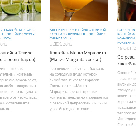
С ТЕКИЛОЙ
/
МЕКСИКА
/
АПЕРИТИВЫ
/
КОКТЕЙЛИ С ТЕКИЛОЙ
ГОРЯЧИЕ К
ЫЕ КОКТЕЙЛИ
/
ФИЗЗЫ
/
ЛОНГИ
/
ПОПУЛЯРНЫЕ КОКТЕЙЛИ
/
КОКТЕЙЛИ 
/
ШОТЫ
СЛИНГИ
/
США
КОНЬЯКОМ
КОКТЕЙЛИ
2013
5 ДЕК, 2013
15 ОКТ, 
коктейля Текила
Коктейль Манго Маргарита
Согрева
uila boom, Rapido)
(Mango Margarita cocktail)
коктейль
ум» — просто
Тропические фрукты – бальзам
Осенний г
тельный коктейль!
на холодную душу, которой
достаточн
орые его заказывают,
зимой так не хватает красок.
вкусный д
о любят пошуметь, к
Оказывается, «Манго
этому пун
ни не лишены чувства
Маргарита», очень простой
качествен
ь всего от нескольких
коктейль, прекрасно справляется
хороший к
учих стаканчиков
с сезонной депрессией. Лишь бы
традицион
льно...
у вас было достаточно...
теплого ал
Ингредиен
Глинтвейн:.