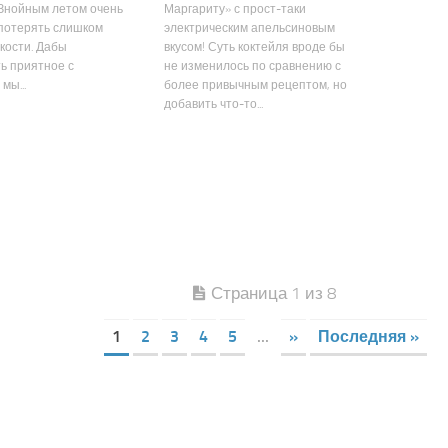
 Знойным летом очень
Маргариту» с прост-таки
потерять слишком
электрическим апельсиновым
кости. Дабы
вкусом! Суть коктейля вроде бы
ь приятное с
не изменилось по сравнению с
мы...
более привычным рецептом, но
добавить что-то...
Страница 1 из 8
1
2
3
4
5
...
»
Последняя »