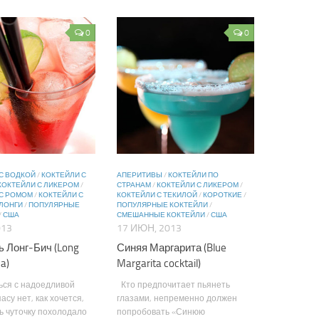
0
0
С ВОДКОЙ
/
КОКТЕЙЛИ С
АПЕРИТИВЫ
/
КОКТЕЙЛИ ПО
КОКТЕЙЛИ С ЛИКЕРОМ
/
СТРАНАМ
/
КОКТЕЙЛИ С ЛИКЕРОМ
/
 С РОМОМ
/
КОКТЕЙЛИ С
КОКТЕЙЛИ С ТЕКИЛОЙ
/
КОРОТКИЕ
/
ЛОНГИ
/
ПОПУЛЯРНЫЕ
ПОПУЛЯРНЫЕ КОКТЕЙЛИ
/
/
США
СМЕШАННЫЕ КОКТЕЙЛИ
/
США
013
17 ИЮН, 2013
ь Лонг-Бич (Long
Синяя Маргарита (Blue
a)
Margarita cocktail)
ься с надоедливой
Кто предпочитает пьянеть
асу нет, как хочется,
глазами, непременно должен
ь чуточку похолодало
попробовать «Синюю