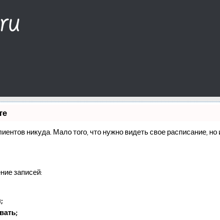
те
клиентов никуда. Мало того, что нужно видеть свое расписание, н
ние записей:
;
вать;