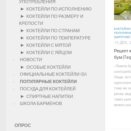
УПОТРЕБЛЕНИЯ
►
КОКТЕЙЛИ ПО ИСПОЛНЕНИЮ
►
КОКТЕЙЛИ ПО РАЗМЕРУ И
КРЕПОСТИ
КОКТЕЙЛИ 
►
КОКТЕЙЛИ ПО СТРАНАМ
ПОПУЛЯРН
►
КОКТЕЙЛИ ПО ТЕМПЕРАТУРЕ
(ШИПУЧИЕ)
15 ДЕК, 
►
КОКТЕЙЛИ С МЯТОЙ
Рецепт 
►
КОКТЕЙЛИ С ЯЙЦОМ
бум (Teq
НОВОСТИ
«Текила б
►
ОСОБЫЕ КОКТЕЙЛИ
сногсшиба
ОФИЦИАЛЬНЫЕ КОКТЕЙЛИ IBA
Люди, кот
ПОПУЛЯРНЫЕ КОКТЕЙЛИ
однозначн
тому же о
ПОСУДА ДЛЯ КОКТЕЙЛЕЙ
риска, вед
►
СПИРТНЫЕ НАПИТКИ
таких шип
ШКОЛА БАРМЕНОВ
можно реа
ОПРОС