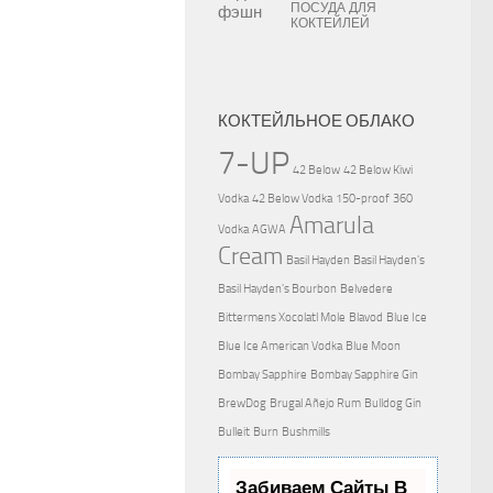
ПОСУДА ДЛЯ
КОКТЕЙЛЕЙ
КОКТЕЙЛЬНОЕ ОБЛАКО
7-UP
42 Below
42 Below Kiwi
Vodka
42 Below Vodka
150-proof
360
Amarula
Vodka
AGWA
Cream
Basil Hayden
Basil Hayden's
Basil Hayden's Bourbon
Belvedere
Bittermens Xocolatl Mole
Blavod
Blue Ice
Blue Ice American Vodka
Blue Moon
Bombay Sapphire
Bombay Sapphire Gin
BrewDog
Brugal Añejo Rum
Bulldog Gin
Bulleit
Burn
Bushmills
Забиваем Сайты В