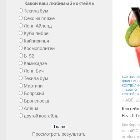
Какой ваш любимый коктейль
Текила бум
Секс на пляже
Лонг-Айленд
Куба либре
Кайпиринья
Космополитен
Б-52
Камикадзе
Лонг-Бич
КОКТЕЙЛИ 
Текила бум
ДЖИНОМ
/
Мартини
КОКТЕЙЛИ
ТЕКИЛОЙ
/
Боярский
КОКТЕЙЛИ
7 АВГ, 2
Бронепоезд
Алёша
Коктейл
Beach Te
другой коктейль
Как борот
жарой? Сп
Просмотреть результаты
чтобы хот