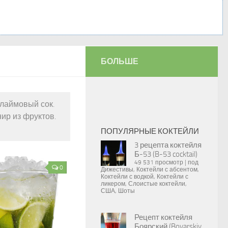
БОЛЬШЕ
 лаймовый сок.
нир из фруктов.
ПОПУЛЯРНЫЕ КОКТЕЙЛИ
3 рецепта коктейля
Б-53 (B-53 cocktail)
49 531 просмотр
|
под
0
Дижестивы
,
Коктейли с абсентом
,
Коктейли с водкой
,
Коктейли с
ликером
,
Слоистые коктейли
,
США
,
Шоты
Рецепт коктейля
Боярский (Boyarskiy