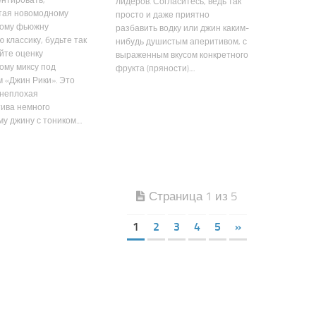
нтировать,
лидеров. Согласитесь, ведь так
тая новомодному
просто и даже приятно
ному фьюжну
разбавить водку или джин каким-
 классику, будьте так
нибудь душистым аперитивом, с
йте оценку
выраженным вкусом конкретного
ому миксу под
фрукта (пряности)....
 «Джин Рики». Это
 неплохая
тива немного
 джину с тоником....
Страница 1 из 5
1
2
3
4
5
»