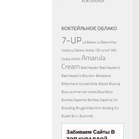
КОКТЕЙЛЕЙ
КОКТЕЙЛЬНОЕ ОБЛАКО
7-UP
42 Below
42 Below Kiwi
Vodka
42 Below Vodka
150-proof
360
Amarula
Vodka
AGWA
Cream
Basil Hayden
Basil Hayden's
Basil Hayden's Bourbon
Belvedere
Bittermens Xocolatl Mole
Blavod
Blue Ice
Blue Ice American Vodka
Blue Moon
Bombay Sapphire
Bombay Sapphire Gin
BrewDog
Brugal Añejo Rum
Bulldog Gin
Bulleit
Burn
Bushmills
Забиваем Сайты В