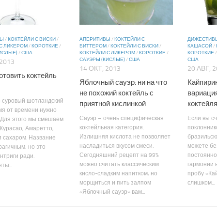
ВЫ
/
КОКТЕЙЛИ С ВИСКИ
/
АПЕРИТИВЫ
/
КОКТЕЙЛИ С
ДИЖЕСТИВ
С ЛИКЕРОМ
/
КОРОТКИЕ
/
БИТТЕРОМ
/
КОКТЕЙЛИ С ВИСКИ
/
КАШАСОЙ
/
ИСЛЫЕ)
/
США
КОКТЕЙЛИ С ЛИКЕРОМ
/
КОРОТКИЕ
/
КОРОТКИЕ
САУЭРЫ (КИСЛЫЕ)
/
США
США
 2013
14 ОКТ, 2013
20 АВГ, 
готовить коктейль
Яблочный сауэр: ни на что
Кайпирин
не похожий коктейль с
вариация
о суровый шотландский
приятной кислинкой
коктейл
мя от времени нужно
Сауэр – очень специфическая
Если вы с
 Для этого мы смешаем
коктейльная категория.
поклонник
 Курасао, Амаретто,
Излишняя кислота не позволяет
бразильско
 сахаром. Название
насладиться вкусом смеси.
можете бе
рагичным, но это
Сегодняшний рецепт на 99%
постоянно
нтриги ради.
можно считать классическим
гармонии 
ты...
кисло-сладким напитком, но
пробу «Ка
морщиться и пить залпом
слишком...
«Яблочный сауэр» вам...