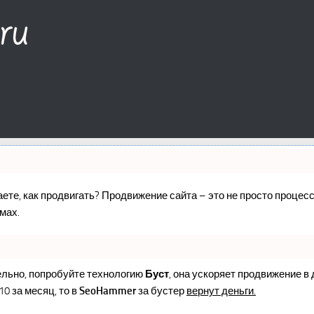
наете, как продвигать? Продвижение сайта – это не просто проце
мах.
ельно, попробуйте технологию
Буст
, она ускоряет продвижение в
10 за месяц, то в
SeoHammer
за бустер
вернут деньги.