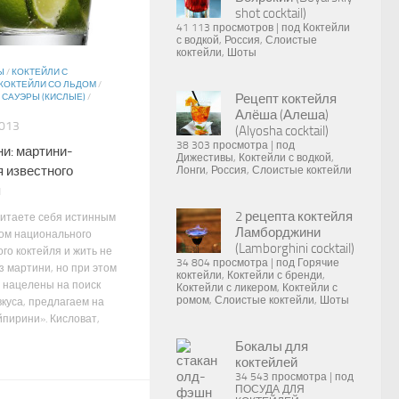
shot cocktail)
41 113 просмотров
|
под
Коктейли
с водкой
,
Россия
,
Слоистые
коктейли
,
Шоты
Ы
/
КОКТЕЙЛИ С
КОКТЕЙЛИ СО ЛЬДОМ
/
Рецепт коктейля
/
САУЭРЫ (КИСЛЫЕ)
/
Алёша (Алеша)
2013
(Alyosha cocktail)
38 303 просмотра
|
под
и: мартини-
Дижестивы
,
Коктейли с водкой
,
 известного
Лонги
,
Россия
,
Слоистые коктейли
я
2 рецепта коктейля
читаете себя истинным
Ламборджини
ом национального
(Lamborghini cocktail)
го коктейля и жить не
34 804 просмотра
|
под
Горячие
з мартини, но при этом
коктейли
,
Коктейли с бренди
,
 нацелены на поиск
Коктейли с ликером
,
Коктейли с
ромом
,
Слоистые коктейли
,
Шоты
вкуса, предлагаем на
йпирини». Кисловат,
Бокалы для
коктейлей
34 543 просмотра
|
под
ПОСУДА ДЛЯ