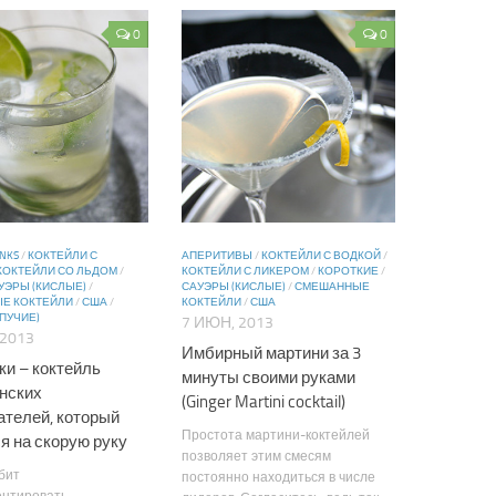
0
0
INKS
/
КОКТЕЙЛИ С
АПЕРИТИВЫ
/
КОКТЕЙЛИ С ВОДКОЙ
/
КОКТЕЙЛИ СО ЛЬДОМ
/
КОКТЕЙЛИ С ЛИКЕРОМ
/
КОРОТКИЕ
/
УЭРЫ (КИСЛЫЕ)
/
САУЭРЫ (КИСЛЫЕ)
/
СМЕШАННЫЕ
Е КОКТЕЙЛИ
/
США
/
КОКТЕЙЛИ
/
США
ПУЧИЕ)
7 ИЮН, 2013
 2013
Имбирный мартини за 3
ки – коктейль
минуты своими руками
нских
(Ginger Martini cocktail)
ателей, который
Простота мартини-коктейлей
я на скорую руку
позволяет этим смесям
бит
постоянно находиться в числе