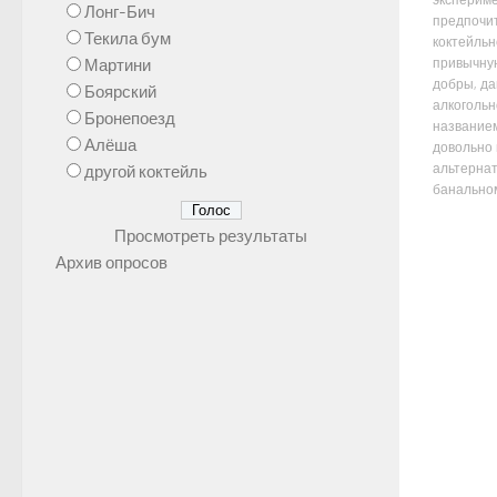
экспериме
Лонг-Бич
предпочи
Текила бум
коктейль
Мартини
привычную
добры, да
Боярский
алкогольн
Бронепоезд
названием
Алёша
довольно
альтерна
другой коктейль
банальному
Просмотреть результаты
Архив опросов