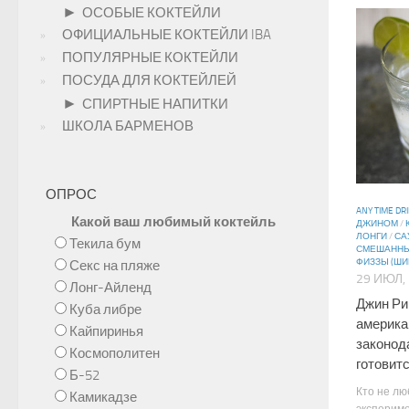
►
ОСОБЫЕ КОКТЕЙЛИ
ОФИЦИАЛЬНЫЕ КОКТЕЙЛИ IBA
ПОПУЛЯРНЫЕ КОКТЕЙЛИ
ПОСУДА ДЛЯ КОКТЕЙЛЕЙ
►
СПИРТНЫЕ НАПИТКИ
ШКОЛА БАРМЕНОВ
ОПРОС
ANY TIME DR
Какой ваш любимый коктейль
ДЖИНОМ
/
ЛОНГИ
/
СА
Текила бум
СМЕШАННЫ
ФИЗЗЫ (ШИ
Секс на пляже
29 ИЮЛ,
Лонг-Айленд
Джин Ри
Куба либре
америка
Кайпиринья
законод
Космополитен
готовитс
Б-52
Кто не лю
Камикадзе