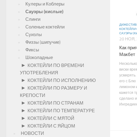
Кулеры и Коблеры
Сауэры (кислые)
Слинги
ДИЖЕСТИ
Соленые коктейли
КОКТЕЙЛИ 
САУЭРЫ (К
Суизлы
20 НОЯ,
Физзы (шипучие)
Как при
Фиксы
Макбет
Шоколадные
Нескольк
►
КОКТЕЙЛИ ПО ВРЕМЕНИ
виски вре
УПОТРЕБЛЕНИЯ
усмирять.
►
КОКТЕЙЛИ ПО ИСПОЛНЕНИЮ
его с Блю
лимоном и
►
КОКТЕЙЛИ ПО РАЗМЕРУ И
кажется т
КРЕПОСТИ
сделано и
►
КОКТЕЙЛИ ПО СТРАНАМ
Ингредиен
►
КОКТЕЙЛИ ПО ТЕМПЕРАТУРЕ
►
КОКТЕЙЛИ С МЯТОЙ
►
КОКТЕЙЛИ С ЯЙЦОМ
НОВОСТИ