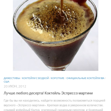
ДИЖЕСТИВЫ
/
КОКТЕЙЛИ С ВОДКОЙ
/
КОРОТКИЕ
/
ОФИЦИАЛЬНЫЕ КОКТЕЙЛИ IBA
/
США
20 ИЮН, 2012
Лучше любого десерта! Коктейль Эспрессо мартини
Где бы вы ни находились, найдите возможность полакомиться порцией
вкусного «Эспрессо мартини». Крепкая водка в умеренном количестве,
сладкий кофейный Калуа, усиленный сахарным сиропом, и бодрящий