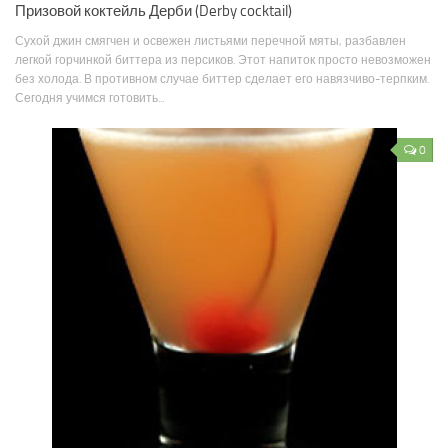
Призовой коктейль Дерби (Derby cocktail)
Сухой джин смягчен и освежен листьями перечной мяты, разбавлен
легкой горчинкой биттера из персиков. Этот напиток просто невозможен
без холода. В противном случае биттер сделает его навязчиво-терпким.
Сегодня учимся готовить...
0