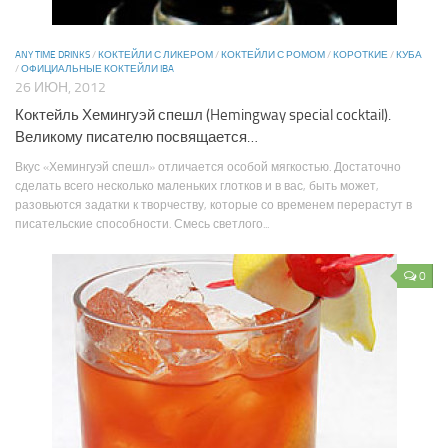
ANY TIME DRINKS
/
КОКТЕЙЛИ С ЛИКЕРОМ
/
КОКТЕЙЛИ С РОМОМ
/
КОРОТКИЕ
/
КУБА
/
ОФИЦИАЛЬНЫЕ КОКТЕЙЛИ IBA
26 ИЮН, 2012
Коктейль Хемингуэй спешл (Hemingway special cocktail).
Великому писателю посвящается…
Вкус «Хемингуэй спешл» отличается особой мягкостью. Достаточно
сделать всего несколько маленьких глотков и в вас, быть может,
разовьются задатки к творчеству, которые со временем перерастут в
писательские способности. Смесь светлого...
0