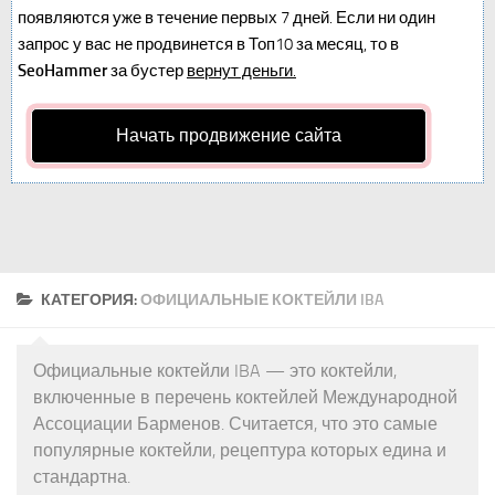
появляются уже в течение первых 7 дней. Если ни один
запрос у вас не продвинется в Топ10 за месяц, то в
SeoHammer
за бустер
вернут деньги.
Начать продвижение сайта
КАТЕГОРИЯ:
ОФИЦИАЛЬНЫЕ КОКТЕЙЛИ IBA
Официальные коктейли IBA — это коктейли,
включенные в перечень коктейлей Международной
Ассоциации Барменов. Считается, что это самые
популярные коктейли, рецептура которых едина и
стандартна.