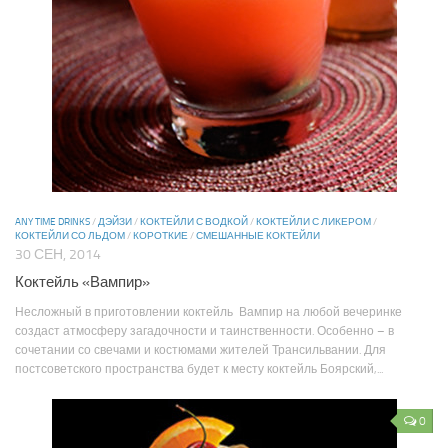
ANY TIME DRINKS
/
ДЭЙЗИ
/
КОКТЕЙЛИ С ВОДКОЙ
/
КОКТЕЙЛИ С ЛИКЕРОМ
/
КОКТЕЙЛИ СО ЛЬДОМ
/
КОРОТКИЕ
/
СМЕШАННЫЕ КОКТЕЙЛИ
30 СЕН, 2014
Коктейль «Вампир»
Несложный в приготовлении коктейль Вампир на любой вечеринке
создаст атмосферу загадочности и таинственности. Особенно – в
сочетании со свечами и костюмами жителей Трансильвании. Для
постсоветского пространства будет к месту коктейль Боярский,...
0