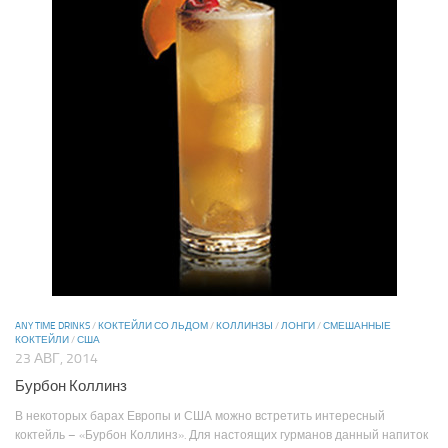
ANY TIME DRINKS
/
КОКТЕЙЛИ СО ЛЬДОМ
/
КОЛЛИНЗЫ
/
ЛОНГИ
/
СМЕШАННЫЕ
КОКТЕЙЛИ
/
США
23 АВГ, 2014
Бурбон Коллинз
В некоторых барах Европы и США можно встретить интересный
коктейль – «Бурбон Коллинз». Для настоящих гурманов данный напиток