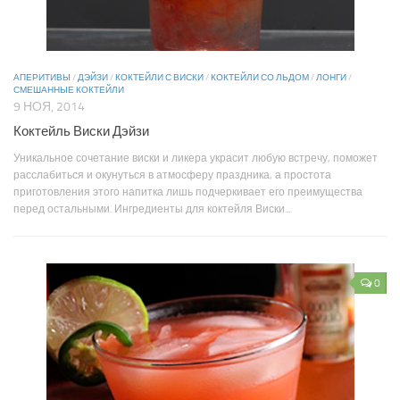
АПЕРИТИВЫ
/
ДЭЙЗИ
/
КОКТЕЙЛИ С ВИСКИ
/
КОКТЕЙЛИ СО ЛЬДОМ
/
ЛОНГИ
/
СМЕШАННЫЕ КОКТЕЙЛИ
9 НОЯ, 2014
Коктейль Виски Дэйзи
Уникальное сочетание виски и ликера украсит любую встречу, поможет
расслабиться и окунуться в атмосферу праздника, а простота
приготовления этого напитка лишь подчеркивает его преимущества
перед остальными. Ингредиенты для коктейля Виски...
0