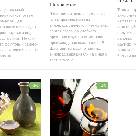
Текила
Шампанское
национальный
Текила – 
Шампанским называют игристое
напиток крепостью
алкогольн
вино, производимое из
градусов. Для
изготавли
винограда одного или нескольких
я шнапса производят
сока голуб
сортов способом двойного
ию фруктов и ягод,
получил с
брожения в бутылках. История
едопустимы. По сути,
одноименн
происхождения шампанского В
то фруктовый самогон.
Халиско (М
Шампани, на родине напитка,
происхождения шнапса
текилы со
виноград выращивали начиная с
вился...
большинств
третьего века....
0
0