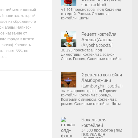
shot cocktail)
41 105 просмотров
|
под
Коктейли
крепкий мексиканский
с водкой
,
Россия
,
Слоистые
ый напиток, который
коктейли
,
Шоты
вают из сброженного
ой агавы. Напиток
вое название от
Рецепт коктейля
ого города в штате
Алёша (Алеша)
(Alyosha cocktail)
ексика). Крепость
38 293 просмотра
|
под
ставляет 55%, но
Дижестивы
,
Коктейли с водкой
,
о...
Лонги
,
Россия
,
Слоистые коктейли
2 рецепта коктейля
Ламборджини
(Lamborghini cocktail)
34 794 просмотра
|
под
Горячие
коктейли
,
Коктейли с бренди
,
Коктейли с ликером
,
Коктейли с
ромом
,
Слоистые коктейли
,
Шоты
Бокалы для
коктейлей
34 533 просмотра
|
под
ПОСУДА ДЛЯ