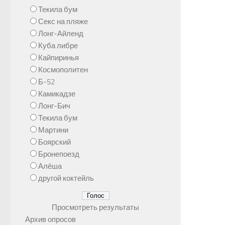
Текила бум
Секс на пляже
Лонг-Айленд
Куба либре
Кайпиринья
Космополитен
Б-52
Камикадзе
Лонг-Бич
Текила бум
Мартини
Боярский
Бронепоезд
Алёша
другой коктейль
Просмотреть результаты
Архив опросов