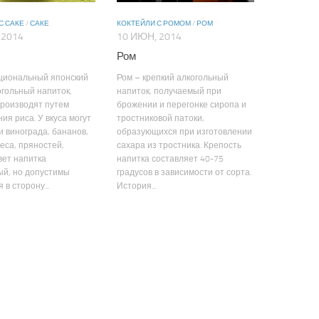
С САКЕ
/
САКЕ
КОКТЕЙЛИ С РОМОМ
/
РОМ
 2014
10 ИЮН, 2014
Ром
ациональный японский
Ром – крепкий алкогольный
гольный напиток,
напиток, получаемый при
производят путем
брожении и перегонке сиропа и
ия риса. У вкуса могут
тростниковой патоки,
и винограда, бананов,
образующихся при изготовлении
реса, пряностей,
сахара из тростника. Крепость
вет напитка
напитка составляет 40-75
ый, но допустимы
градусов в зависимости от сорта.
в сторону...
История...