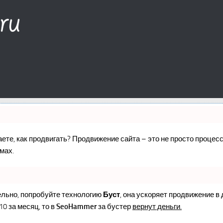
наете, как продвигать? Продвижение сайта – это не просто проце
мах.
ельно, попробуйте технологию
Буст
, она ускоряет продвижение в
10 за месяц, то в
SeoHammer
за бустер
вернут деньги.