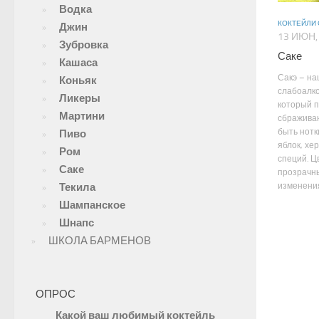
Водка
КОКТЕЙЛИ 
Джин
13 ИЮН,
Зубровка
Саке
Кашаса
Сакэ – н
Коньяк
слабоалко
Ликеры
который 
Мартини
сбраживан
быть нотк
Пиво
яблок, хе
Ром
специй. Ц
Саке
прозрачн
Текила
изменения 
Шампанское
Шнапс
ШКОЛА БАРМЕНОВ
ОПРОС
Какой ваш любимый коктейль