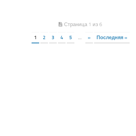
Страница 1 из 6
1
2
3
4
5
...
»
Последняя »