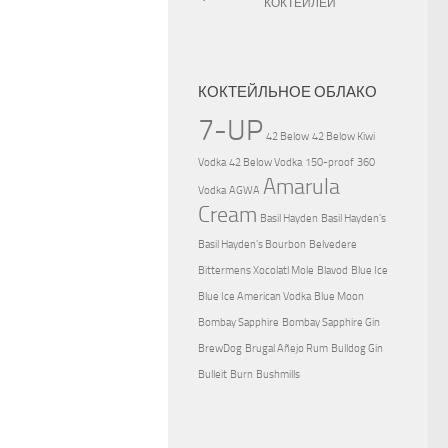
КОКТЕЙЛЕЙ
КОКТЕЙЛЬНОЕ ОБЛАКО
7-UP
42 Below
42 Below Kiwi
Vodka
42 Below Vodka
150-proof
360
Amarula
Vodka
AGWA
Cream
Basil Hayden
Basil Hayden's
Basil Hayden's Bourbon
Belvedere
Bittermens Xocolatl Mole
Blavod
Blue Ice
Blue Ice American Vodka
Blue Moon
Bombay Sapphire
Bombay Sapphire Gin
BrewDog
Brugal Añejo Rum
Bulldog Gin
Bulleit
Burn
Bushmills