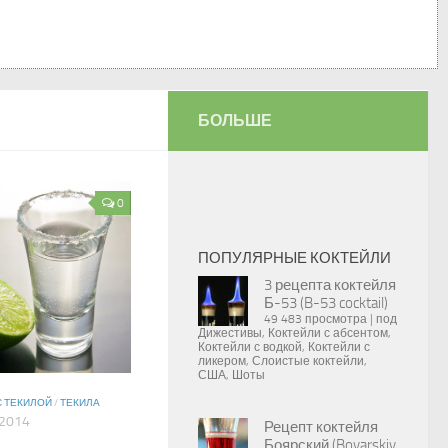
БОЛЬШЕ
0
ПОПУЛЯРНЫЕ КОКТЕЙЛИ
3 рецепта коктейля
Б-53 (B-53 cocktail)
49 483 просмотра
|
под
Дижестивы
,
Коктейли с абсентом
,
Коктейли с водкой
,
Коктейли с
ликером
,
Слоистые коктейли
,
США
,
Шоты
С ТЕКИЛОЙ
/
ТЕКИЛА
2014
Рецепт коктейля
Боярский (Boyarskiy