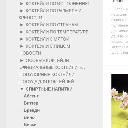
Шнапс
►
КОКТЕЙЛИ ПО ИСПОЛНЕНИЮ
Шнапс – 
►
КОКТЕЙЛИ ПО РАЗМЕРУ И
немецкий 
КРЕПОСТИ
около 40 
►
КОКТЕЙЛИ ПО СТРАНАМ
получени
дистилляц
►
КОКТЕЙЛИ ПО ТЕМПЕРАТУРЕ
добавки н
►
КОКТЕЙЛИ С МЯТОЙ
шнапс – э
►
КОКТЕЙЛИ С ЯЙЦОМ
История 
Шнапс поя
НОВОСТИ
►
ОСОБЫЕ КОКТЕЙЛИ
ОФИЦИАЛЬНЫЕ КОКТЕЙЛИ IBA
ПОПУЛЯРНЫЕ КОКТЕЙЛИ
ПОСУДА ДЛЯ КОКТЕЙЛЕЙ
▼
СПИРТНЫЕ НАПИТКИ
Абсент
Биттер
Бренди
Вино
Виски