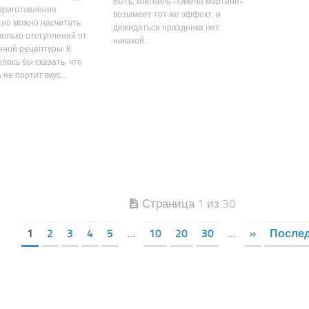
быть, коктейль «Омела мартини»
приготовления
возымеет тот же эффект, и
 но можно насчитать
дожидаться праздника нет
колько отступлений от
никакой...
ной рецептуры. К
елось бы сказать, что
 не портит вкус....
Страница 1 из 30
1
2
3
4
5
...
10
20
30
...
»
Послед