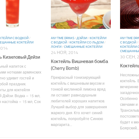
КТЕЙЛИ С ВОДКОЙ
/
ANY TIME DRINKS
/
ДЭЙЗИ
/
КОКТЕЙЛИ
ANY TIME DRI
ЕШАННЫЕ КОКТЕЙЛИ
С ВОДКОЙ
/
КОКТЕЙЛИ СО ЛЬДОМ
/
С ВОДКОЙ
/
ЛОНГИ
/
СМЕШАННЫЕ КОКТЕЙЛИ
КОКТЕЙЛИ 
2014
СМЕШАННЫ
24 НОЯ, 2014
ь Кизиловый Дейзи
30 СЕН, 
Коктейль Вишневая бомба
Коктейл
ьный напиток с
(Cherry Bomb)
ыми нотками армянских
Несложный
Прекрасный тонизирующий
тно удивит гостей и
коктейль 
коктейль с вишневым вкусом и
юбой праздник.
вечеринке
тонкой кислинкой лимона вряд
нты для коктейля
загадочно
ли оставит равнодушным
 Дэйзи: Водка – 15 мл;
Особенно 
любителей хороших напитков.
 настойка – 15 мл; Сок
свечами и
Лучший выбор для завершения
Трансильв
жаркого дня. Кто хочет синий
постсовет
коктейль, попробуйте Синюю
будет к ме
маргарита....
Боярский,..