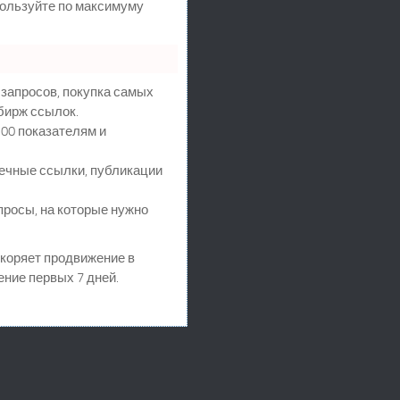
пользуйте по максимуму
запросов, покупка самых
бирж ссылок.
00 показателям и
ечные ссылки, публикации
просы, на которые нужно
ускоряет продвижение в
ение первых 7 дней.