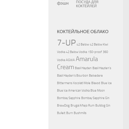
ПОСУДА ДЛЯ
КОКТЕЙЛЕЙ
КОКТЕЙЛЬНОЕ ОБЛАКО
7-UP
42 Below
42 Below Kiwi
Vodka
42 Below Vodka
150-proof
360
Amarula
Vodka
AGWA
Cream
Basil Hayden
Basil Hayden's
Basil Hayden's Bourbon
Belvedere
Bittermens Xocolatl Mole
Blavod
Blue Ice
Blue Ice American Vodka
Blue Moon
Bombay Sapphire
Bombay Sapphire Gin
BrewDog
Brugal Añejo Rum
Bulldog Gin
Bulleit
Burn
Bushmills