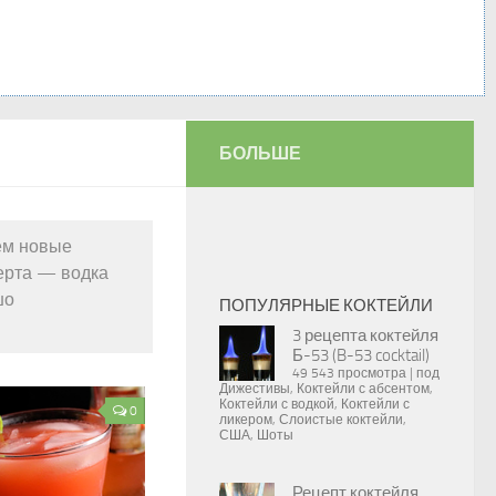
БОЛЬШЕ
ем новые
черта — водка
шо
ПОПУЛЯРНЫЕ КОКТЕЙЛИ
3 рецепта коктейля
Б-53 (B-53 cocktail)
49 543 просмотра
|
под
Дижестивы
,
Коктейли с абсентом
,
Коктейли с водкой
,
Коктейли с
0
ликером
,
Слоистые коктейли
,
США
,
Шоты
Рецепт коктейля