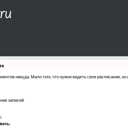
те
клиентов никуда. Мало того, что нужно видеть свое расписание, н
ние записей:
;
вать;