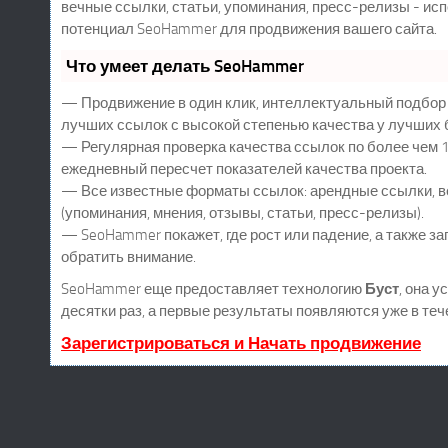
вечные ссылки, статьи, упоминания, пресс-релизы - ис
потенциал SeoHammer для продвижения вашего сайта.
Что умеет делать SeoHammer
— Продвижение в один клик, интеллектуальный подбор 
лучших ссылок с высокой степенью качества у лучших 
— Регулярная проверка качества ссылок по более чем 1
ежедневный пересчет показателей качества проекта.
— Все известные форматы ссылок: арендные ссылки, в
(упоминания, мнения, отзывы, статьи, пресс-релизы).
— SeoHammer покажет, где рост или падение, а также за
обратить внимание.
SeoHammer еще предоставляет технологию
Буст
, она 
десятки раз, а первые результаты появляются уже в теч
Зарегистрироваться и Начать продвижение