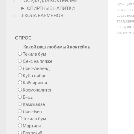
ПОСУДА ДЛЯ КОКТЕЙЛЕЙ
Принцип 
►
СПИРТНЫЕ НАПИТКИ
сохранен,
ШКОЛА БАРМЕНОВ
сразу нес
традицион
слову хот
это ничуть
ОПРОС
Какой ваш любимый коктейль
Текила бум
Секс на пляже
Лонг-Айленд
Куба либре
Кайпиринья
Космополитен
Б-52
Камикадзе
Лонг-Бич
Текила бум
Мартини
Боярский