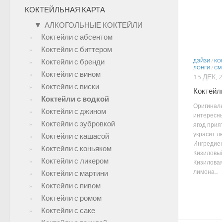
КОКТЕЙЛЬНАЯ КАРТА
▼
АЛКОГОЛЬНЫЕ КОКТЕЙЛИ
Коктейли с абсентом
Коктейли с биттером
Коктейли с бренди
ДЭЙЗИ
/
КО
ЛОНГИ
/
СМ
Коктейли с вином
15 ДЕК, 
Коктейли с виски
Коктейл
Коктейли с водкой
Оригинал
Коктейли с джином
интересн
Коктейли с зубровкой
ягод прия
украсит л
Коктейли с кашасой
Ингредие
Коктейли с коньяком
Кизиловый
Коктейли с ликером
Кизиловая
лимона...
Коктейли с мартини
Коктейли с пивом
Коктейли с ромом
Коктейли с саке