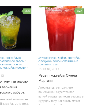
0
0
INKS
/
КОКТЕЙЛИ С
ANY TIME DRINKS
/
ДЭЙЗИ
/
КОКТЕЙЛИ
ОКТЕЙЛИ СО ЛЬДОМ
/
С ВОДКОЙ
/
ЛОНГИ
/
СМЕШАННЫЕ
 КОБЛЕРЫ
/
ЛОНГИ
/
КОКТЕЙЛИ
/
США
Е КОКТЕЙЛИ
/
СМЭШИ
/
25 НОЯ, 2013
Рецепт коктейля Омела
013
Мартини
о-мятный мохито:
я вариация
Американцы считают, что
еского сумбура
поцелуй на Рождество под
веткой омелы приносит счастье в
о-мятный мохито» —
будущем году. Как знать, может
й коктейль 2013 года.