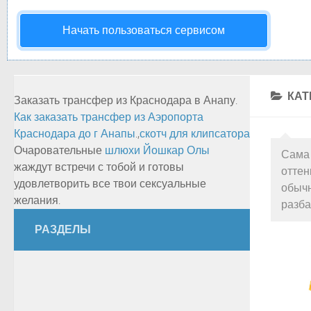
Начать пользоваться сервисом
КАТ
Заказать трансфер из Краснодара в Анапу.
Как заказать трансфер из Аэропорта
Краснодара до г Анапы
.,
скотч для клипсатора
Очаровательные
шлюхи Йошкар Олы
Сама 
жаждут встречи с тобой и готовы
оттен
удовлетворить все твои сексуальные
обычн
желания.
разба
РАЗДЕЛЫ