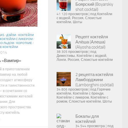
Боярский (Boyarskiy
shot cocktail)
41 120 просмотров
|
под
Коктейли
с водкой
,
Россия
,
Слоистые
коктейли
,
Шоты
NKS
/
ДЭЙЗИ
/
КОКТЕЙЛИ
Рецепт коктейля
КОКТЕЙЛИ С ЛИКЕРОМ
/
Алёша (Алеша)
СО ЛЬДОМ
/
КОРОТКИЕ
/
(Alyosha cocktail)
Е КОКТЕЙЛИ
38 305 просмотров
|
под
2014
Дижестивы
,
Коктейли с водкой
,
Лонги
,
Россия
,
Слоистые коктейли
ь «Вампир»
 в приготовлении
2 рецепта коктейля
Вампир на любой
Ламборджини
 создаст атмосферу
(Lamborghini cocktail)
сти и таинственности.
34 806 просмотров
|
под
Горячие
– в сочетании со
коктейли
,
Коктейли с бренди
,
 костюмами жителей
Коктейли с ликером
,
Коктейли с
ромом
,
Слоистые коктейли
,
Шоты
ании. Для
ского пространства
сту коктейль
Бокалы для
.
коктейлей
34 544 просмотра
|
под