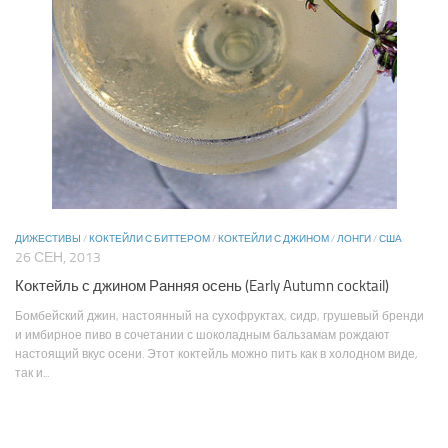
ДИЖЕСТИВЫ
/
КОКТЕЙЛИ С БИТТЕРОМ
/
КОКТЕЙЛИ С ДЖИНОМ
/
ЛОНГИ
/
США
26 СЕН, 2013
Коктейль с джином Ранняя осень (Early Autumn cocktail)
Бомбейский джин, настоянный на сухофруктах, сидр, грушевый бренди
и имбирное пиво в сочетании с шоколадным бальзамам рождают
настоящий вкус осени. Этот коктейль можно пить как в холодном виде,
так и...