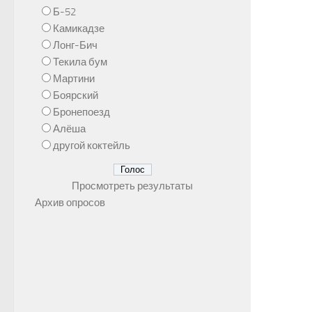
Б-52
Камикадзе
Лонг-Бич
Текила бум
Мартини
Боярский
Бронепоезд
Алёша
другой коктейль
Просмотреть результаты
Архив опросов