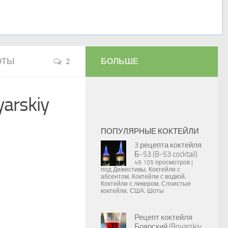
ОТЫ
2
БОЛЬШЕ
arskiy
ПОПУЛЯРНЫЕ КОКТЕЙЛИ
3 рецепта коктейля
Б-53 (B-53 cocktail)
49 105 просмотров
|
под
Дижестивы
,
Коктейли с
абсентом
,
Коктейли с водкой
,
Коктейли с ликером
,
Слоистые
коктейли
,
США
,
Шоты
Рецепт коктейля
Боярский (Boyarskiy