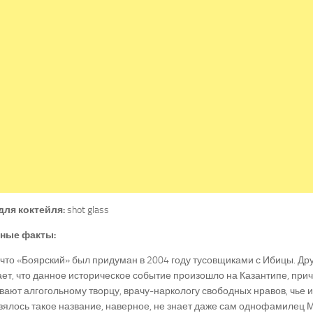
для коктейля:
shot glass
ные факты:
 что «Боярский» был придуман в 2004 году тусовщиками с Ибицы. Др
ет, что данное историческое событие произошло на Казантипе, при
ают алгогольному творцу, врачу-наркологу свободных нравов, чье и
зялось такое название, наверное, не знает даже сам однофамилец 