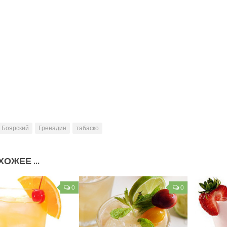
Боярский
Гренадин
табаско
ОЖЕЕ ...
0
0