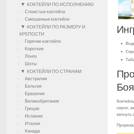
▼
КОКТЕЙЛИ ПО ИСПОЛНЕНИЮ
Слоистые коктейли
Смешанные коктейли
Инг
▼
КОКТЕЙЛИ ПО РАЗМЕРУ И
КРЕПОСТИ
Горячие коктейли
Водк
Короткие
Сир
Лонги
Таба
Шоты
Про
▼
КОКТЕЙЛИ ПО СТРАНАМ
Австралия
Боя
Бельгия
Бразилия
Великобритания
Коктейль
сироп, з
Греция
капнуть 
Испания
Италия
Прорезая
Канада