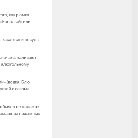
ого, как рюмка
 «Каналья!» или
 касается и посуды
у сначала наливают
в алкогольному
й» (водка, Блю
ярский с соком»
 обычно не подается.
х домашних пижамных