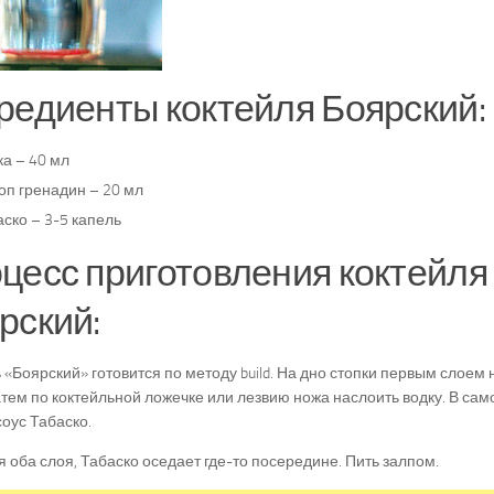
редиенты коктейля Боярский:
а – 40 мл
оп гренадин – 20 мл
ско – 3-5 капель
цесс приготовления коктейля
рский:
 «Боярский» готовится по методу build. На дно стопки первым слоем
атем по коктейльной ложечке или лезвию ножа наслоить водку. В сам
соус Табаско.
 оба слоя, Табаско оседает где-то посередине. Пить залпом.