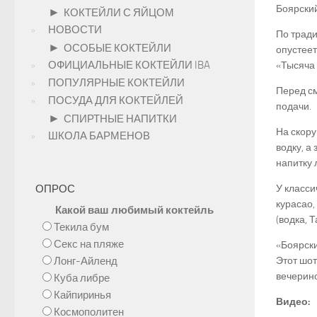
Боярский
►
КОКТЕЙЛИ С ЯЙЦОМ
НОВОСТИ
По тради
►
ОСОБЫЕ КОКТЕЙЛИ
опустеет
ОФИЦИАЛЬНЫЕ КОКТЕЙЛИ IBA
«Тысяча 
ПОПУЛЯРНЫЕ КОКТЕЙЛИ
Перед см
ПОСУДА ДЛЯ КОКТЕЙЛЕЙ
подачи.
►
СПИРТНЫЕ НАПИТКИ
На скору
ШКОЛА БАРМЕНОВ
водку, а
напитку 
ОПРОС
У класси
курасао,
Какой ваш любимый коктейль
(водка, 
Текила бум
Секс на пляже
«Боярски
Лонг-Айленд
Этот шот
вечерино
Куба либре
Кайпиринья
Видео:
Космополитен