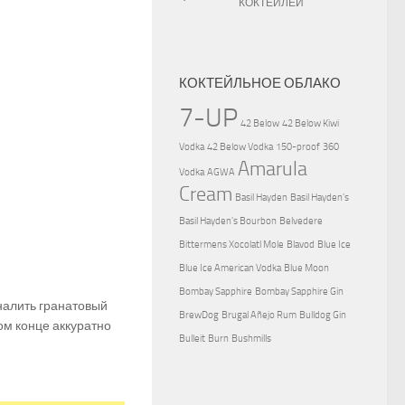
КОКТЕЙЛЕЙ
КОКТЕЙЛЬНОЕ ОБЛАКО
7-UP
42 Below
42 Below Kiwi
Vodka
42 Below Vodka
150-proof
360
Amarula
Vodka
AGWA
Cream
Basil Hayden
Basil Hayden's
Basil Hayden's Bourbon
Belvedere
Bittermens Xocolatl Mole
Blavod
Blue Ice
Blue Ice American Vodka
Blue Moon
Bombay Sapphire
Bombay Sapphire Gin
 налить гранатовый
BrewDog
Brugal Añejo Rum
Bulldog Gin
ом конце аккуратно
Bulleit
Burn
Bushmills