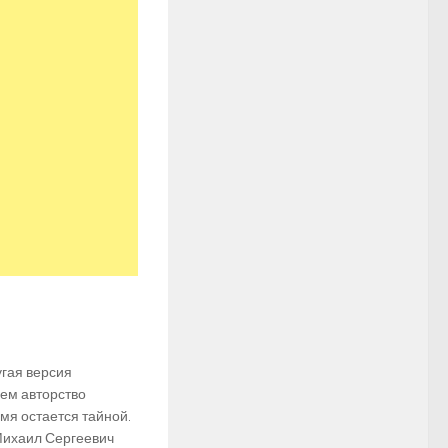
угая версия
чем авторство
мя остается тайной.
Михаил Сергеевич