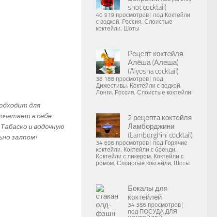
shot cocktail)
40 919 просмотров
|
под
Коктейли
с водкой
,
Россия
,
Слоистые
коктейли
,
Шоты
Рецепт коктейля
Алёша (Алеша)
(Alyosha cocktail)
38 188 просмотров
|
под
Дижестивы
,
Коктейли с водкой
,
Лонги
,
Россия
,
Слоистые коктейли
одходит для
сочетает в себе
2 рецепта коктейля
Ламборджини
Табаско и водочную
(Lamborghini cocktail)
ьно залпом!
34 696 просмотров
|
под
Горячие
коктейли
,
Коктейли с бренди
,
Коктейли с ликером
,
Коктейли с
ромом
,
Слоистые коктейли
,
Шоты
Бокалы для
коктейлей
34 386 просмотров
|
под
ПОСУДА ДЛЯ