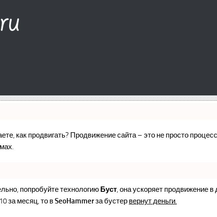
наете, как продвигать? Продвижение сайта – это не просто проце
мах.
ельно, попробуйте технологию
Буст
, она ускоряет продвижение в
10 за месяц, то в
SeoHammer
за бустер
вернут деньги.