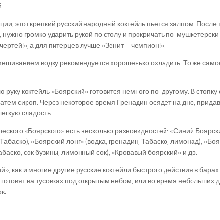
.
ции, этот крепкий русский народный коктейль пьется залпом. После т
, нужно громко ударить рукой по столу и прокричать по-мушкетерски
чертей!», а для питерцев лучше «Зенит – чемпион!».
ешиванием водку рекомендуется хорошенько охладить. То же самое
ю руку коктейль «Боярский» готовится немного по-другому. В стопк
 затем сироп. Через некоторое время Гренадин осядет на дно, прида
легкую сладость.
ческого «Боярского» есть несколько разновидностей: «Синий Боярски
 Табаско), «Боярский лонг» (водка, гренадин, Табаско, лимонад), «Бо
Табаско, сок бузины, лимонный сок), «Кровавый боярский» и др.
й», как и многие другие русские коктейли быстрого действия в барах
 готовят на тусовках под открытым небом, или во время небольши
к.