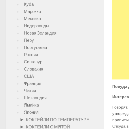
Куба
Марокко
Мексика
Нидерланды
Новая Зеландия
Перу
Португалия
Россия
Сингапур
Словакия
США
Франция
Посуда 
Чехия
Интерес
Шотландия
Ямайка
Говорят,
Япония
утвержда
►
КОКТЕЙЛИ ПО ТЕМПЕРАТУРЕ
приписыв
Откуда в
►
КОКТЕЙЛИ С МЯТОЙ