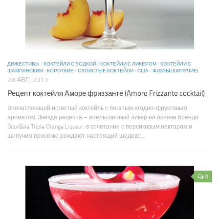
ДИЖЕСТИВЫ
/
КОКТЕЙЛИ С ВОДКОЙ
/
КОКТЕЙЛИ С ЛИКЕРОМ
/
КОКТЕЙЛИ С
ШАМПАНСКИМ
/
КОРОТКИЕ
/
СЛОИСТЫЕ КОКТЕЙЛИ
/
США
/
ФИЗЗЫ (ШИПУЧИЕ)
28 АВГ, 2013
Рецепт коктейля Аморе фриззанте (Amore Frizzante cocktail)
Впечатляющий игристый коктейль с богатым ягодно-фруктовым
ароматом. Звезда рецепта – апельсиновый ликер на основе бренди
GranGala Triple Orange Liqueur, в сочетании с персиковым нектаром и
шипучим просекко рождают настоящий шедевр....
0