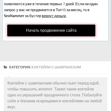
появляются уже в течение первых 7 дней. Если ни один
запрос у вас не продвинется в Топ10 за месяц, то в
SeoHammer
за бустер
вернут деньги.
Начать продвижение сайта
КАТЕГОРИЯ:
КОКТЕЙЛИ С ШАМПАНСКИМ
Коктейли с шампанским обычно пьют перед едой,
чтобы повысить аппетит. Также такие коктейли
одно из украшений праздничного стола. Побалуйте
себя и близким искрящимися коктейлями на любой
вкус.