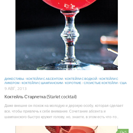
ДИЖЕСТИВЫ
/
КОКТЕЙЛИ С АБСЕНТОМ
/
КОКТЕЙЛИ С ВОДКОЙ
/
КОКТЕЙЛИ С
ЛИКЕРОМ
/
КОКТЕЙЛИ С ШАМПАНСКИМ
/
КОРОТКИЕ
/
СЛОИСТЫЕ КОКТЕЙЛИ
/
США
9 АВГ, 2013
Коктейль Старлетка (Starlet cocktail)
Даже внешне он похож на молодую и дерзкую особу, которая сделает
все, чтобы привлечь к себе внимание. Сочетание абсента и
шампанского быстро кружит голову, но, знаете, в этом есть что-то...
0