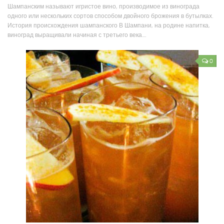
Шампанским называют игристое вино, производимое из винограда
одного или нескольких сортов способом двойного брожения в бутылках.
История происхождения шампанского В Шампани, на родине напитка,
виноград выращивали начиная с третьего века....
0