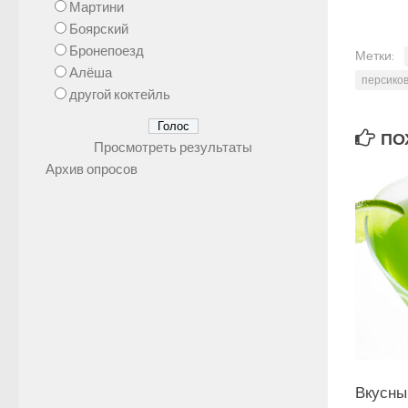
Мартини
Боярский
Бронепоезд
Метки:
Алёша
персико
другой коктейль
ПОХ
Просмотреть результаты
Архив опросов
Вкусны