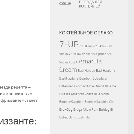
ПОСУДА ДЛЯ
КОКТЕЙЛЕЙ
КОКТЕЙЛЬНОЕ ОБЛАКО
7-UP
42 Below
42 Below Kiwi
Vodka
42 Below Vodka
150-proof
360
Amarula
Vodka
AGWA
Cream
Basil Hayden
Basil Hayden's
Basil Hayden's Bourbon
Belvedere
Bittermens Xocolatl Mole
Blavod
Blue Ice
везда рецепта –
ании с персиковым
Blue Ice American Vodka
Blue Moon
 фриззанте» станет
Bombay Sapphire
Bombay Sapphire Gin
BrewDog
Brugal Añejo Rum
Bulldog Gin
иззанте:
Bulleit
Burn
Bushmills