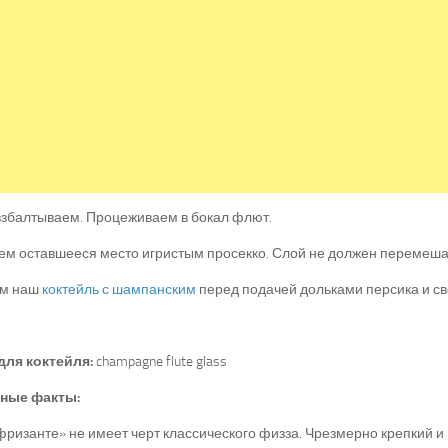
взбалтываем. Процеживаем в бокал флют.
м оставшееся место игристым просекко. Слой не должен перемешат
ем наш
коктейль с шампанским
перед подачей дольками персика и св
для коктейля:
champagne flute glass
ные факты:
ризанте» не имеет черт классического физза. Чрезмерно крепкий и