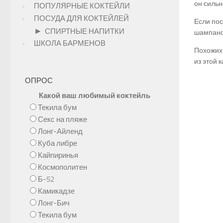
он сильн
ПОПУЛЯРНЫЕ КОКТЕЙЛИ
ПОСУДА ДЛЯ КОКТЕЙЛЕЙ
Если пос
►
СПИРТНЫЕ НАПИТКИ
шампанск
ШКОЛА БАРМЕНОВ
Похожих 
из этой к
ОПРОС
Какой ваш любимый коктейль
Текила бум
Секс на пляже
Лонг-Айленд
Куба либре
Кайпиринья
Космополитен
Б-52
Камикадзе
Лонг-Бич
Текила бум