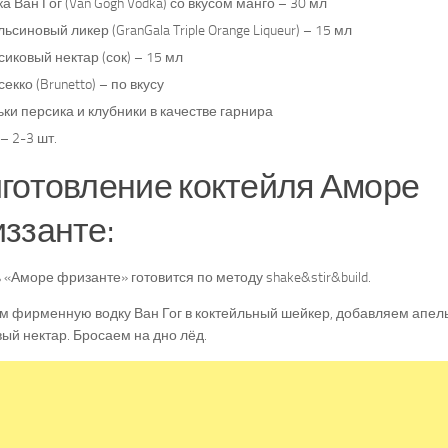
а Ван Гог (Van Gogh Vodka) со вкусом манго – 30 мл
ьсиновый ликер (GranGala Triple Orange Liqueur) – 15 мл
иковый нектар (сок) – 15 мл
екко (Brunetto) – по вкусу
ки персика и клубники в качестве гарнира
– 2-3 шт.
готовление коктейля Аморе
ззанте:
 «Аморе фризанте» готовится по методу shake&stir&build.
м фирменную водку Ван Гог в коктейльный шейкер, добавляем апел
ый нектар. Бросаем на дно лёд.