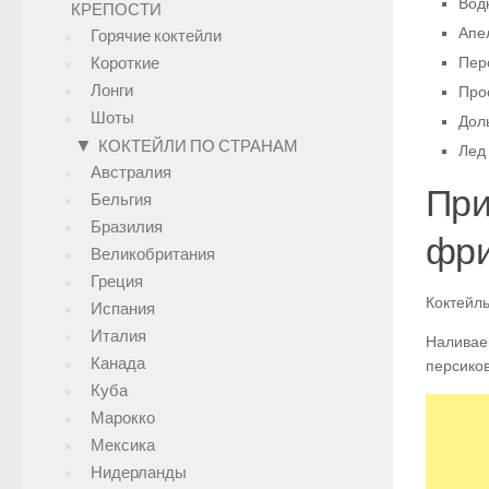
Водк
КРЕПОСТИ
Апел
Горячие коктейли
Короткие
Перс
Лонги
Прос
Шоты
Доль
▼
КОКТЕЙЛИ ПО СТРАНАМ
Лед 
Австралия
При
Бельгия
Бразилия
фри
Великобритания
Греция
Коктейль
Испания
Италия
Наливае
Канада
персиков
Куба
Марокко
Мексика
Нидерланды