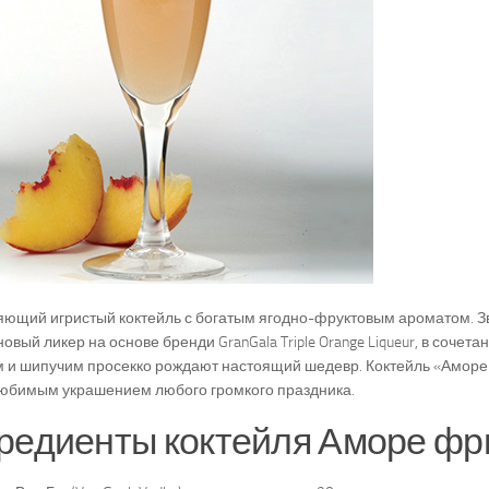
ющий игристый коктейль с богатым ягодно-фруктовым ароматом. З
овый ликер на основе бренди GranGala Triple Orange Liqueur, в сочет
м и шипучим просекко рождают настоящий шедевр. Коктейль «Аморе
юбимым украшением любого громкого праздника.
редиенты коктейля Аморе фр