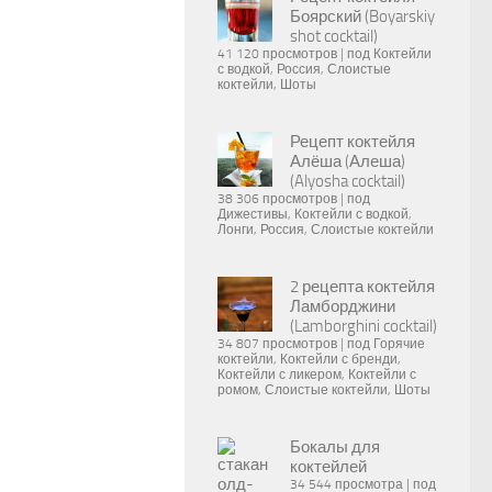
Боярский (Boyarskiy
shot cocktail)
41 120 просмотров
|
под
Коктейли
с водкой
,
Россия
,
Слоистые
коктейли
,
Шоты
Рецепт коктейля
Алёша (Алеша)
(Alyosha cocktail)
38 306 просмотров
|
под
Дижестивы
,
Коктейли с водкой
,
Лонги
,
Россия
,
Слоистые коктейли
2 рецепта коктейля
Ламборджини
(Lamborghini cocktail)
34 807 просмотров
|
под
Горячие
коктейли
,
Коктейли с бренди
,
Коктейли с ликером
,
Коктейли с
ромом
,
Слоистые коктейли
,
Шоты
Бокалы для
коктейлей
34 544 просмотра
|
под