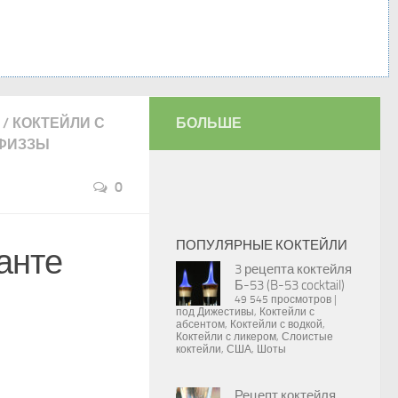
/
КОКТЕЙЛИ С
БОЛЬШЕ
ФИЗЗЫ
0
ПОПУЛЯРНЫЕ КОКТЕЙЛИ
анте
3 рецепта коктейля
Б-53 (B-53 cocktail)
49 545 просмотров
|
под
Дижестивы
,
Коктейли с
абсентом
,
Коктейли с водкой
,
Коктейли с ликером
,
Слоистые
коктейли
,
США
,
Шоты
Рецепт коктейля