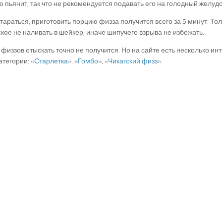
о пьянит, так что не рекомендуется подавать его на голодный желудо
тараться, приготовить порцию физза получится всего за 5 минут. Тол
ое не наливать в шейкер, иначе шипучего взрыва не избежать.
физзов отыскать точно не получится. Но на сайте есть несколько ин
атегории: «
Старлетка
», «
Гомбо
», «
Чикагский физз
».