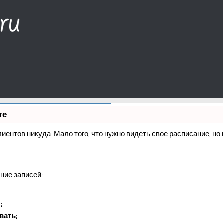
те
клиентов никуда. Мало того, что нужно видеть свое расписание, н
ние записей:
;
вать;