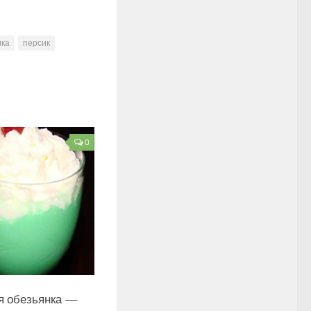
ика
персик
0
я обезьянка —