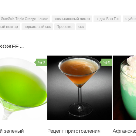
GranGala Triple Orange Liqueur
апельсиновый ликер
водка Ван Гог
клубн
вый нектар
персиковый сок
Просекко
сок
ОЖЕЕ ...
0
0
й зеленый
Рецепт приготовления
Афганска