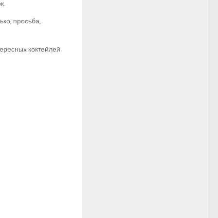
к.
ько, просьба,
тересных коктейлей