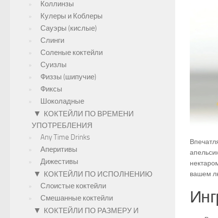
Коллинзы
Кулеры и Коблеры
Сауэры (кислые)
Слинги
Соленые коктейли
Суизлы
Физзы (шипучие)
Фиксы
Шоколадные
▼
КОКТЕЙЛИ ПО ВРЕМЕНИ
УПОТРЕБЛЕНИЯ
Any Time Drinks
Впечатля
Аперитивы
апельсин
Дижестивы
нектаро
▼
КОКТЕЙЛИ ПО ИСПОЛНЕНИЮ
вашем л
Слоистые коктейли
Инг
Смешанные коктейли
▼
КОКТЕЙЛИ ПО РАЗМЕРУ И