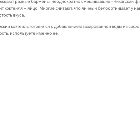
ерждают разные бармены, неоднократно смешивавшие «Чикагский фи
т коктейля – яйцо. Многие считают, что яичный белок отнимает у н
тость вкуса.
ский коктейль готовился с добавлением газированной воды из сифон
сть, используете именно ее.