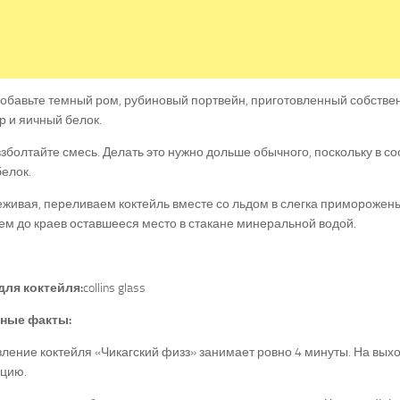
добавьте темный ром, рубиновый портвейн, приготовленный собств
ар и яичный белок.
зболтайте смесь. Делать это нужно дольше обычного, поскольку в со
елок.
живая, переливаем коктейль вместе со льдом в слегка приморожены
м до краев оставшееся место в стакане минеральной водой.
для коктейля:
collins glass
ные факты:
ление коктейля «Чикагский физз» занимает ровно 4 минуты. На вых
рцию.