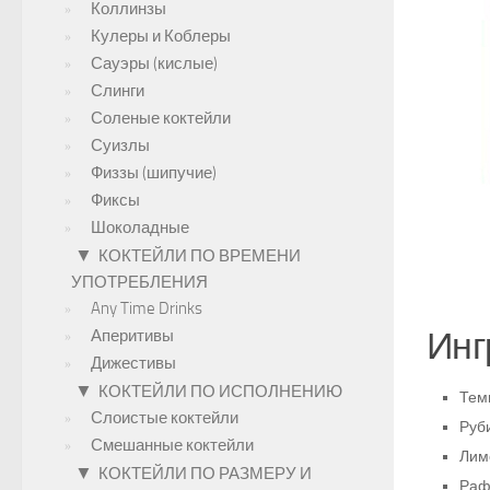
Коллинзы
Кулеры и Коблеры
Сауэры (кислые)
Слинги
Соленые коктейли
Суизлы
Физзы (шипучие)
Фиксы
Шоколадные
▼
КОКТЕЙЛИ ПО ВРЕМЕНИ
УПОТРЕБЛЕНИЯ
Any Time Drinks
Инг
Аперитивы
Дижестивы
▼
КОКТЕЙЛИ ПО ИСПОЛНЕНИЮ
Тем
Слоистые коктейли
Руб
Смешанные коктейли
Лимо
▼
КОКТЕЙЛИ ПО РАЗМЕРУ И
Раф