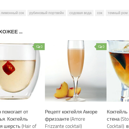
лимонный сок
рубиновый портвейн
содовая вода
сок
темный ром
ОЖЕЕ ...
0
0
 помогает от
Рецепт коктейля Аморе
Коктейль
ья. Коктейль
фриззанте (Amore
стена (Sto
 шерсть (Hair of
Frizzante cocktail)
Cocktail):