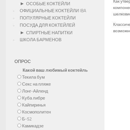
Как утв
►
ОСОБЫЕ КОКТЕЙЛИ
компонен
ОФИЦИАЛЬНЫЕ КОКТЕЙЛИ IBA
шелковис
ПОПУЛЯРНЫЕ КОКТЕЙЛИ
Классиче
ПОСУДА ДЛЯ КОКТЕЙЛЕЙ
возможно
►
СПИРТНЫЕ НАПИТКИ
ШКОЛА БАРМЕНОВ
ОПРОС
Какой ваш любимый коктейль
Текила бум
Секс на пляже
Лонг-Айленд
Куба либре
Кайпиринья
Космополитен
Б-52
Камикадзе