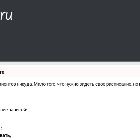
те
клиентов никуда. Мало того, что нужно видеть свое расписание, н
ние записей:
;
вать;