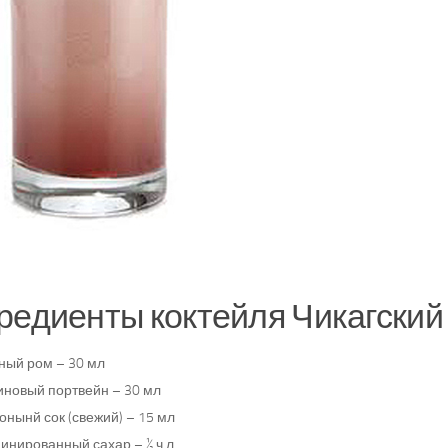
редиенты коктейля Чикагский
ный ром – 30 мл
иновый портвейн – 30 мл
нынй сок (свежий) – 15 мл
инированный сахар – ½ ч.л.