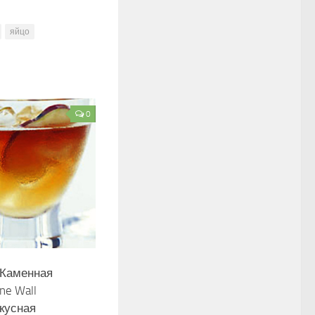
яйцо
0
 Каменная
ne Wall
 вкусная