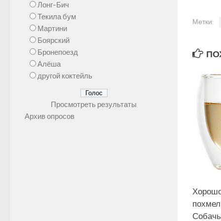
Лонг-Бич
Текила бум
Метки:
Мартини
Боярский
Бронепоезд
ПОХ
Алёша
другой коктейль
Просмотреть результаты
Архив опросов
Хорошо
похмел
Собачья