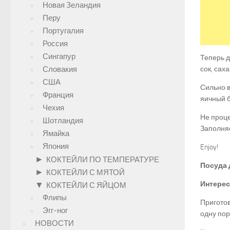
Новая Зеландия
Перу
Португалия
Россия
Сингапур
Теперь 
Словакия
сок, сах
США
Сильно в
Франция
яичный б
Чехия
Не проце
Шотландия
Заполняе
Ямайка
Япония
Enjoy!
►
КОКТЕЙЛИ ПО ТЕМПЕРАТУРЕ
Посуда 
►
КОКТЕЙЛИ С МЯТОЙ
Интерес
▼
КОКТЕЙЛИ С ЯЙЦОМ
Флипы
Приготов
Эгг-ног
одну по
НОВОСТИ