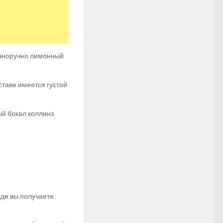
енноручно лимонный
ставе имеется густой
й бокал коллинз.
оде вы получаете