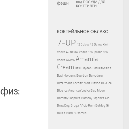
под
ПОСУДА ДЛЯ
КОКТЕЙЛЕЙ
КОКТЕЙЛЬНОЕ ОБЛАКО
7-UP
42 Below
42 Below Kiwi
Vodka
42 Below Vodka
150-proof
360
Amarula
Vodka
AGWA
Cream
Basil Hayden
Basil Hayden's
Basil Hayden's Bourbon
Belvedere
Bittermens Xocolatl Mole
Blavod
Blue Ice
 физ:
Blue Ice American Vodka
Blue Moon
Bombay Sapphire
Bombay Sapphire Gin
BrewDog
Brugal Añejo Rum
Bulldog Gin
Bulleit
Burn
Bushmills