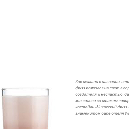
Как сказано в названии, эт
физз появился на свет в го
создателя, к несчастью, д
миксологи со стажем гово
коктейль «Чикагский физз»
знаменитом баре отеля Waldo