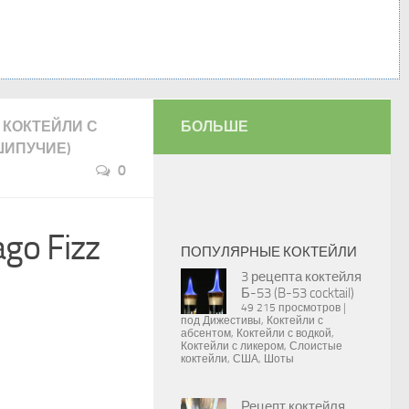
КОКТЕЙЛИ С
БОЛЬШЕ
ШИПУЧИЕ)
0
go Fizz
ПОПУЛЯРНЫЕ КОКТЕЙЛИ
3 рецепта коктейля
Б-53 (B-53 cocktail)
49 215 просмотров
|
под
Дижестивы
,
Коктейли с
абсентом
,
Коктейли с водкой
,
Коктейли с ликером
,
Слоистые
коктейли
,
США
,
Шоты
Рецепт коктейля