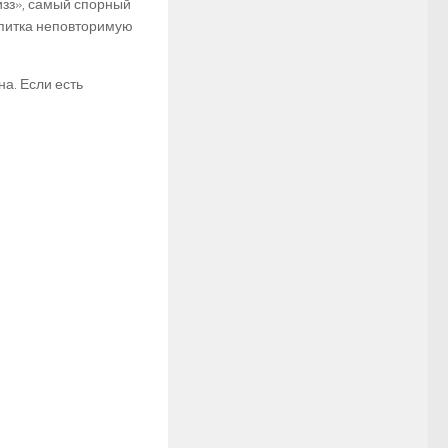
зз», самый спорный
апитка неповторимую
а. Если есть