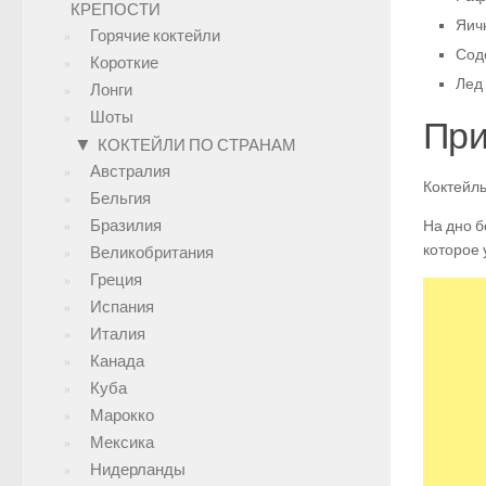
КРЕПОСТИ
Яичн
Горячие коктейли
Содо
Короткие
Лед 
Лонги
Шоты
При
▼
КОКТЕЙЛИ ПО СТРАНАМ
Австралия
Коктейль
Бельгия
Бразилия
На дно б
которое 
Великобритания
Греция
Испания
Италия
Канада
Куба
Марокко
Мексика
Нидерланды