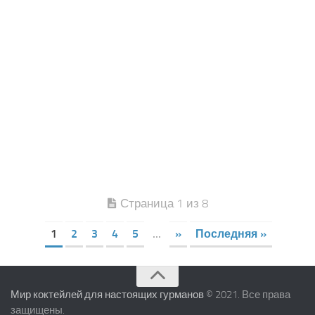
Страница 1 из 8
1
2
3
4
5
...
»
Последняя »
Мир коктейлей для настоящих гурманов
© 2021. Все права
защищены.