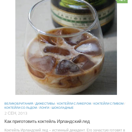
ВЕЛИКОБРИТАНИЯ
/
ДИЖЕСТИВЫ
/
КОКТЕЙЛИ С ЛИКЕРОМ
/
КОКТЕЙЛИ С ПИВОМ
/
КОКТЕЙЛИ СО ЛЬДОМ
/
ЛОНГИ
/
ШОКОЛАДНЫЕ
2 СЕН, 2013
Как приготовить коктейль Ирландский лед
Коктейль Ирландский лед – истинный декадент. Его зачастую готовят в