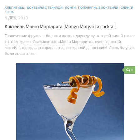
АПЕРИТИВЫ
/
КОКТЕЙЛИ С ТЕКИЛОЙ
/
ЛОНГИ
/
ПОПУЛЯРНЫЕ КОКТЕЙЛИ
/
СЛИНГИ
/
США
5 ДЕК, 2013
Коктейль Манго Маргарита (Mango Margarita cocktail)
Тропические фрукты – бальзам на холодную душу, которой зимой так не
хватает красок. Оказывается, «Манго Маргарита», очень простой
коктейль, прекрасно справляется с сезонной депрессией. Лишь бы у вас
было достаточно...
0