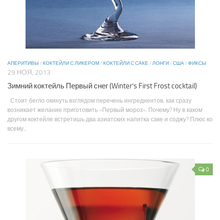
АПЕРИТИВЫ
/
КОКТЕЙЛИ С ЛИКЕРОМ
/
КОКТЕЙЛИ С САКЕ
/
ЛОНГИ
/
США
/
ФИКСЫ
29 НОЯ, 2013
Зимний коктейль Первый снег (Winter’s First Frost cocktail)
Стоит бегло окинуть взглядом перечень ингредиентов, как сразу
возникает желание приготовить «Первый мороз». Почему? Ну в каком
другом коктейле встретишь два азиатских напитка саке и соджу? Плюс ко
всему...
0