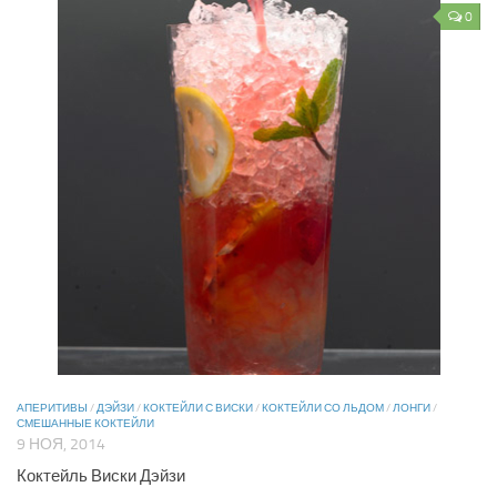
0
АПЕРИТИВЫ
/
ДЭЙЗИ
/
КОКТЕЙЛИ С ВИСКИ
/
КОКТЕЙЛИ СО ЛЬДОМ
/
ЛОНГИ
/
СМЕШАННЫЕ КОКТЕЙЛИ
9 НОЯ, 2014
Коктейль Виски Дэйзи