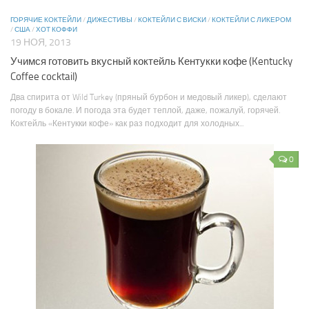
ГОРЯЧИЕ КОКТЕЙЛИ
/
ДИЖЕСТИВЫ
/
КОКТЕЙЛИ С ВИСКИ
/
КОКТЕЙЛИ С ЛИКЕРОМ
/
США
/
ХОТ КОФФИ
19 НОЯ, 2013
Учимся готовить вкусный коктейль Кентукки кофе (Kentucky
Coffee cocktail)
Два спирита от Wild Turkey (пряный бурбон и медовый ликер), сделают
погоду в бокале. И погода эта будет теплой, даже, пожалуй, горячей.
Коктейль «Кентукки кофе» как раз подходит для холодных...
0