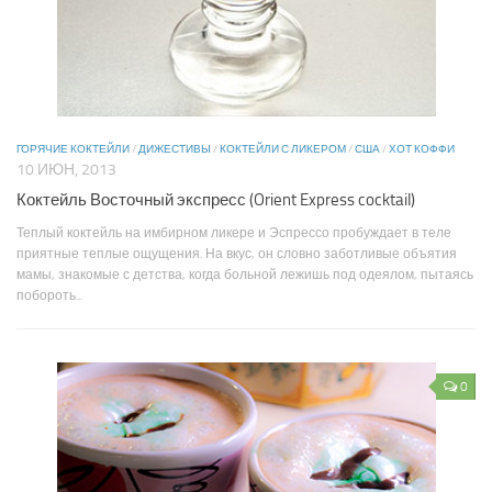
ГОРЯЧИЕ КОКТЕЙЛИ
/
ДИЖЕСТИВЫ
/
КОКТЕЙЛИ С ЛИКЕРОМ
/
США
/
ХОТ КОФФИ
10 ИЮН, 2013
Коктейль Восточный экспресс (Orient Express cocktail)
Теплый коктейль на имбирном ликере и Эспрессо пробуждает в теле
приятные теплые ощущения. На вкус, он словно заботливые объятия
мамы, знакомые с детства, когда больной лежишь под одеялом, пытаясь
побороть...
0