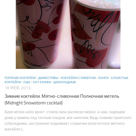
ГОРЯЧИЕ КОКТЕЙЛИ
/
ДИЖЕСТИВЫ
/
КОКТЕЙЛИ С ЛИКЕРОМ
/
ЛОНГИ
/
СЛОИСТЫЕ
КОКТЕЙЛИ
/
США
/
ХОТ КОФФИ
/
ШОКОЛАДНЫЕ
18 ФЕВ, 2013
Зимние коктейли. Мятно-сливочная Полночная метель
(Midnight Snowstorm cocktail)
Буря мглою небо кроет, стекла окон расписал мороз, а нам, сидящим
дома у камина под теплым пледом, все нипочем. Ведь помимо приятного
собеседника, настроение поднимает стаканчик аппетитного мятного
коктейля с...