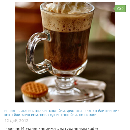
0
ВЕЛИКОБРИТАНИЯ
/
ГОРЯЧИЕ КОКТЕЙЛИ
/
ДИЖЕСТИВЫ
/
КОКТЕЙЛИ С ВИСКИ
/
КОКТЕЙЛИ С ЛИКЕРОМ
/
НОВОГОДНИЕ КОКТЕЙЛИ
/
ХОТ КОФФИ
12 ДЕК, 2012
Горячая Ирландская зима с натуральным кофе