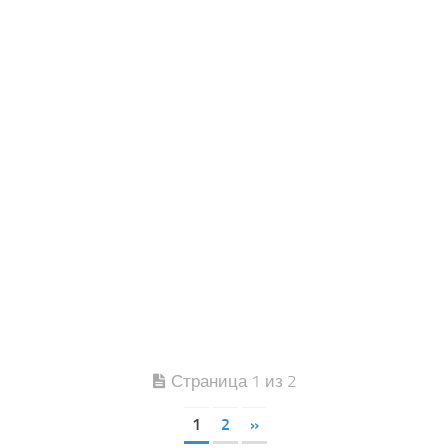
Страница 1 из 2
1
2
»