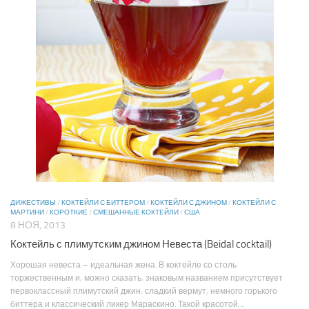
ДИЖЕСТИВЫ
/
КОКТЕЙЛИ С БИТТЕРОМ
/
КОКТЕЙЛИ С ДЖИНОМ
/
КОКТЕЙЛИ С
МАРТИНИ
/
КОРОТКИЕ
/
СМЕШАННЫЕ КОКТЕЙЛИ
/
США
8 НОЯ, 2013
Коктейль с плимутским джином Невеста (Beidal cocktail)
Хорошая невеста – идеальная жена. В коктейле со столь
торжественным и, можно сказать, знаковым названием присутствует
первоклассный плимутский джин, сладкий вермут, немного горького
биттера и классический ликер Мараскино. Такой красотой,...