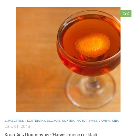
0
ДИЖЕСТИВЫ
/
КОКТЕЙЛИ С ВОДКОЙ
/
КОКТЕЙЛИ С МАРТИНИ
/
ЛОНГИ
/
США
23 ОКТ, 2013
Коктейль Полнолуние (Harvest moon cocktail)