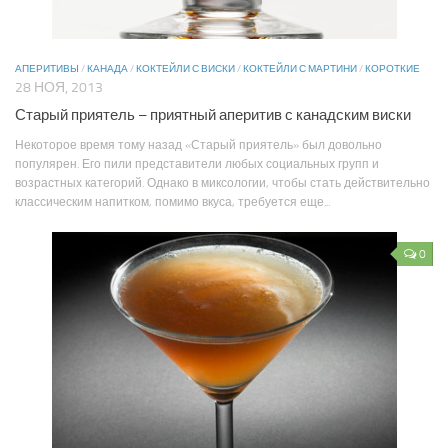
АПЕРИТИВЫ
/
КАНАДА
/
КОКТЕЙЛИ С ВИСКИ
/
КОКТЕЙЛИ С МАРТИНИ
/
КОРОТКИЕ
28 НОЯ, 2013
Старый приятель – приятный аперитив с канадским виски
Некоторое время тому назад «Старый приятель» был довольно
популярен. Его пили представители любых социальных групп и
возрастных категорий. Однако в миксологии, чтобы стать действительно
классическим напитком, помимо вкуса, требуется еще...
0