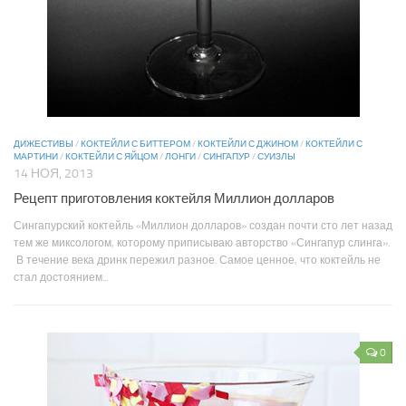
ДИЖЕСТИВЫ
/
КОКТЕЙЛИ С БИТТЕРОМ
/
КОКТЕЙЛИ С ДЖИНОМ
/
КОКТЕЙЛИ С
МАРТИНИ
/
КОКТЕЙЛИ С ЯЙЦОМ
/
ЛОНГИ
/
СИНГАПУР
/
СУИЗЛЫ
14 НОЯ, 2013
Рецепт приготовления коктейля Миллион долларов
Сингапурский коктейль «Миллион долларов» создан почти сто лет назад
тем же миксологом, которому приписываю авторство «Сингапур слинга».
В течение века дринк пережил разное. Самое ценное, что коктейль не
стал достоянием...
0