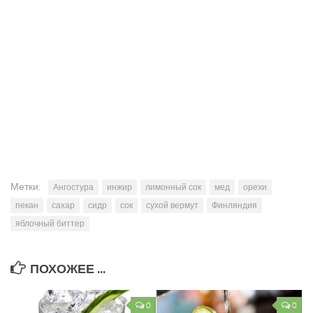
Метки:
Ангостура
инжир
лимонный сок
мед
орехи
пекан
сахар
сидр
сок
сухой вермут
Финляндия
яблочный биттер
ПОХОЖЕЕ ...
0
0