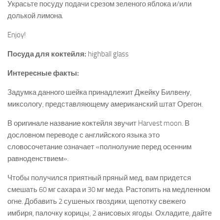
Украсьте посуду подачи срезом зеленого яблока и/или
долькой лимона.
Enjoy!
Посуда для коктейля:
highball glass
Интересные факты:
Задумка данного шейка принадлежит Джейку Билвену,
миксологу, представляющему американский штат Орегон.
В оригинале название коктейля звучит Harvest moon. В
дословном переводе с английского языка это
словосочетание означает «полнолуние перед осенним
равноденствием».
Чтобы получился приятный пряный мед, вам придется
смешать 60 мг сахара и 30 мг меда. Растопить на медленном
огне. Добавить 2 сушеных гвоздики, щепотку свежего
имбиря, палочку корицы, 2 анисовых ягоды. Охладите, дайте