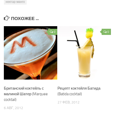
нектар манго
ПОХОЖЕЕ ...
0
0
Британский коктейль с
Рецепт коктейля Батида
малиной Шатер (Marquee
(Batida cocktail)
cocktail)
27 ФЕВ, 2012
6 АВГ, 2012