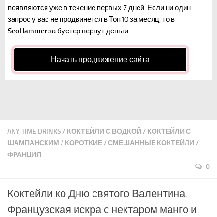
появляются уже в течение первых 7 дней. Если ни один
запрос у вас не продвинется в Топ10 за месяц, то в
SeoHammer
за бустер
вернут деньги.
Начать продвижение сайта
ANY TIME DRINKS
/
КОКТЕЙЛИ С ВОДКОЙ
/
КОКТЕЙЛИ С
ШАМПАНСКИМ
/
КОРОТКИЕ
/
СМЕШАННЫЕ КОКТЕЙЛИ
/
ФРАНЦИЯ
0
Коктейли ко Дню святого Валентина.
Французская искра с нектаром манго и