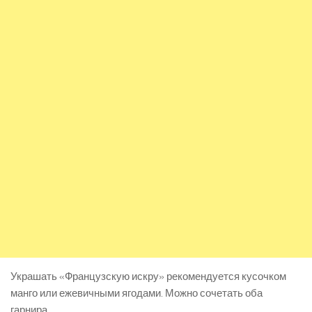
Украшать «Французскую искру» рекомендуется кусочком
манго или ежевичными ягодами. Можно сочетать оба
гарнира.