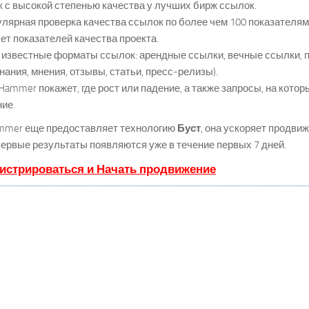
 с высокой степенью качества у лучших бирж ссылок.
лярная проверка качества ссылок по более чем 100 показателя
ет показателей качества проекта.
известные форматы ссылок: арендные ссылки, вечные ссылки, 
нания, мнения, отзывы, статьи, пресс-релизы).
ammer покажет, где рост или падение, а также запросы, на кото
ие.
mmer еще предоставляет технологию
Буст
, она ускоряет продви
 первые результаты появляются уже в течение первых 7 дней.
истрироваться и Начать продвижение