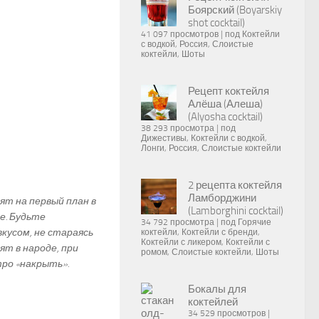
Боярский (Boyarskiy
shot cocktail)
41 097 просмотров
|
под
Коктейли
с водкой
,
Россия
,
Слоистые
коктейли
,
Шоты
Рецепт коктейля
Алёша (Алеша)
(Alyosha cocktail)
38 293 просмотра
|
под
Дижестивы
,
Коктейли с водкой
,
Лонги
,
Россия
,
Слоистые коктейли
2 рецепта коктейля
Ламборджини
ят на первый план в
(Lamborghini cocktail)
е. Будьте
34 792 просмотра
|
под
Горячие
кусом, не стараясь
коктейли
,
Коктейли с бренди
,
Коктейли с ликером
,
Коктейли с
ят в народе, при
ромом
,
Слоистые коктейли
,
Шоты
ро «накрыть».
Бокалы для
коктейлей
34 529 просмотров
|