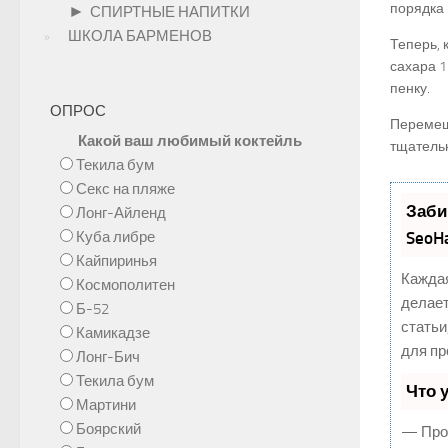
порядка 
►
СПИРТНЫЕ НАПИТКИ
ШКОЛА БАРМЕНОВ
Теперь, 
сахара 1
пенку.
ОПРОС
Перемеша
Какой ваш любимый коктейль
тщательн
Текила бум
Секс на пляже
Заби
Лонг-Айленд
Куба либре
SeoH
Кайпиринья
Каждая
Космополитен
делает
Б-52
статьи
Камикадзе
для пр
Лонг-Бич
Текила бум
Что 
Мартини
Боярский
— Прод