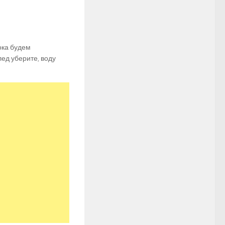
ока будем
лед уберите, воду