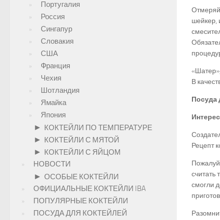
Португалия
Отмеряйт
Россия
шейкер, 
Сингапур
смесител
Словакия
Обязател
США
процедур
Франция
«Шатер»,
Чехия
В качест
Шотландия
Посуда 
Ямайка
Япония
Интерес
►
КОКТЕЙЛИ ПО ТЕМПЕРАТУРЕ
Создател
►
КОКТЕЙЛИ С МЯТОЙ
Рецепт к
►
КОКТЕЙЛИ С ЯЙЦОМ
Пожалуй
НОВОСТИ
считать 
►
ОСОБЫЕ КОКТЕЙЛИ
смогли д
ОФИЦИАЛЬНЫЕ КОКТЕЙЛИ IBA
приготов
ПОПУЛЯРНЫЕ КОКТЕЙЛИ
ПОСУДА ДЛЯ КОКТЕЙЛЕЙ
Разомнит