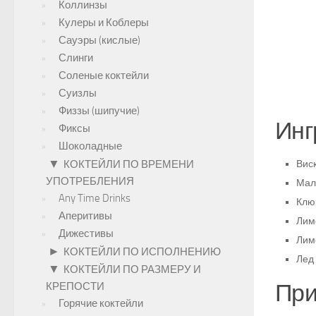
Коллинзы
Кулеры и Коблеры
Сауэры (кислые)
Слинги
Соленые коктейли
Суизлы
Физзы (шипучие)
Инг
Фиксы
Шоколадные
▼
КОКТЕЙЛИ ПО ВРЕМЕНИ
Виск
УПОТРЕБЛЕНИЯ
Мал
Any Time Drinks
Клю
Аперитивы
Лим
Дижестивы
Лим
►
КОКТЕЙЛИ ПО ИСПОЛНЕНИЮ
Лед 
▼
КОКТЕЙЛИ ПО РАЗМЕРУ И
При
КРЕПОСТИ
Горячие коктейли