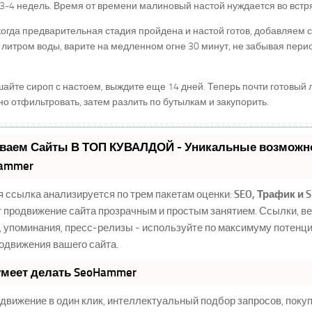
3-4 недель. Время от времени малиновый настой нуждается во встря
когда предварительная стадия пройдена и настой готов, добавляем с
 литром воды, варите на медленном огне 30 минут, не забывая пери
йте сироп с настоем, выждите еще 14 дней. Теперь почти готовый 
о отфильтровать, затем разлить по бутылкам и закупорить.
ваем Сайты В ТОП КУВАЛДОЙ - Уникальные возможно
ammer
 ссылка анализируется по трем пакетам оценки:
SEO, Трафик и 
 продвижение сайта прозрачным и простым занятием. Ссылки, в
, упоминания, пресс-релизы - используйте по максимуму потен
одвижения вашего сайта.
умеет делать SeoHammer
вижение в один клик, интеллектуальный подбор запросов, поку