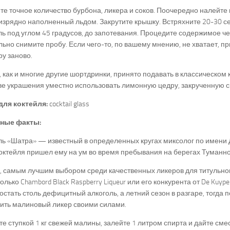
е точное количество бурбона, ликера и соков. Поочередно налейте 
изрядно наполненный льдом. Закрутите крышку. Встряхните 20-30 с
ь под углом 45 градусов, до запотевания. Процедите содержимое че
ьно снимите пробу. Если чего-то, по вашему мнению, не хватает, п
у заново.
 как и многие другие шортдринки, принято подавать в классическом 
ве украшения уместно использовать лимонную цедру, закрученную 
для коктейля:
cocktail glass
ные факты:
ь «Шатра» — известный в определенных кругах миксолог по имени 
октейля пришел ему на ум во время пребывания на берегах Туманно
, самым лучшим выбором среди качественных ликеров для титульно
только Chambord Black Raspberry Liqueur или его конкурента от De Kuype
остать столь дефицитный алкоголь, а летний сезон в разгаре, тогда 
ить малиновый ликер своими силами.
е ступкой 1 кг свежей малины, залейте 1 литром спирта и дайте сме