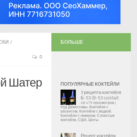
СКИ
/
БОЛЬШЕ
0
ой Шатер
ПОПУЛЯРНЫЕ КОКТЕЙЛИ
3 рецепта коктейля
Б-53 (B-53 cocktail)
49 475 просмотров
|
под
Дижестивы
,
Коктейли с
абсентом
,
Коктейли с водкой
,
Коктейли с ликером
,
Слоистые
коктейли
,
США
,
Шоты
Рецепт коктейля