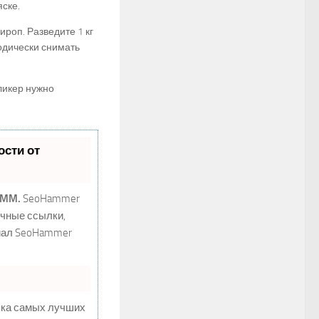
ске.
ироп. Разведите 1 кг
одически снимать
ликер нужно
сти от
SMM.
SeoHammer
ечные ссылки,
циал SeoHammer
пка самых лучших