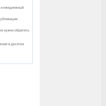
м и ежедневный
публикации
рые нужно обратить
жение в десятки