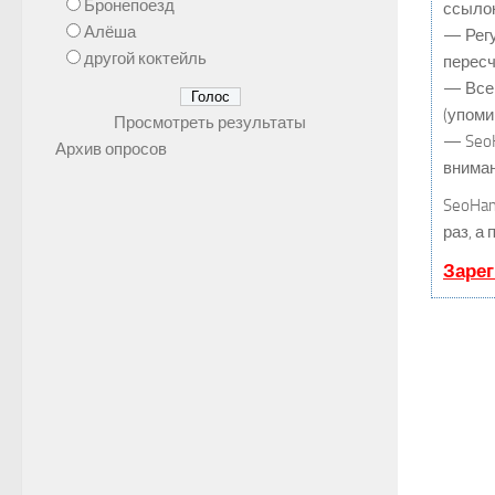
Бронепоезд
ссылок
Алёша
— Регу
другой коктейль
пересч
— Все 
(упоми
Просмотреть результаты
— SeoH
Архив опросов
вниман
SeoHa
раз, а
Зарег