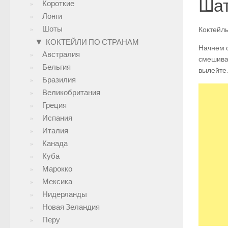
Шат
Короткие
Лонги
Шоты
Коктейль
▼
КОКТЕЙЛИ ПО СТРАНАМ
Начнем с
Австралия
смешиват
Бельгия
вылейте.
Бразилия
Великобритания
Греция
Испания
Италия
Канада
Куба
Марокко
Мексика
Нидерланды
Новая Зеландия
Перу