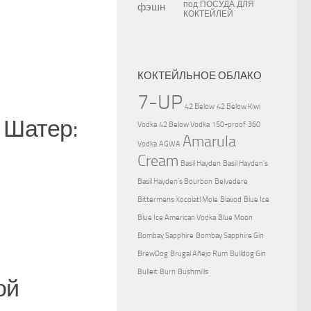
под
ПОСУДА ДЛЯ
КОКТЕЙЛЕЙ
КОКТЕЙЛЬНОЕ ОБЛАКО
7-UP
42 Below
42 Below Kiwi
 Шатер:
Vodka
42 Below Vodka
150-proof
360
Amarula
Vodka
AGWA
Cream
Basil Hayden
Basil Hayden's
Basil Hayden's Bourbon
Belvedere
Bittermens Xocolatl Mole
Blavod
Blue Ice
Blue Ice American Vodka
Blue Moon
Bombay Sapphire
Bombay Sapphire Gin
BrewDog
Brugal Añejo Rum
Bulldog Gin
Bulleit
Burn
Bushmills
ой