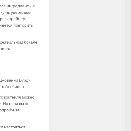
все ингредиенты в
екунд, удерживая
рез стрейнер.
ридется повторить
коктейльном бокале.
спиралью.
Джованни Бурди.
го Альбиона.
го коктейля можно
r. Но если вы не
попробуйте
си настояться