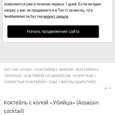
появляются уже в течение первых 7 дней. Если ни один
запрос у вас не продвинется в Топ10 за месяц, то в
SeoHammer
за бустер
вернут деньги.
Начать продвижение сайта
ANY TIME DRINKS
/
КОКТЕЙЛИ С ВИНОМ
/
КОКТЕЙЛИ С
ТЕКИЛОЙ
/
КОКТЕЙЛИ СО ШНАПСОМ
/
КОРОТКИЕ
/
СЛОИСТЫЕ КОКТЕЙЛИ
/
США
/
ФИЗЗЫ (ШИПУЧИЕ)
0
Коктейль с колой «Убийца» (Assassin
cocktail)