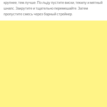
крупнее, тем лучше. По льду пустите виски, текилу и мятный
шнапс. Закрутите и тщательно перемешайте. Затем
пропустите смесь через барный стрейнер.