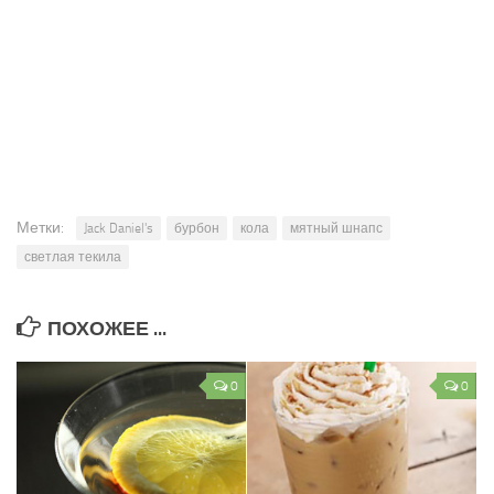
Метки:
Jack Daniel's
бурбон
кола
мятный шнапс
светлая текила
ПОХОЖЕЕ ...
0
0