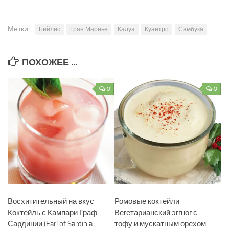
Метки:
Бейлис
Гран Марнье
Калуа
Куантро
Самбука
ПОХОЖЕЕ ...
0
0
Восхитительный на вкус
Ромовые коктейли.
Коктейль с Кампари Граф
Вегетарианский эггног с
Сардинии (Earl of Sardinia
тофу и мускатным орехом