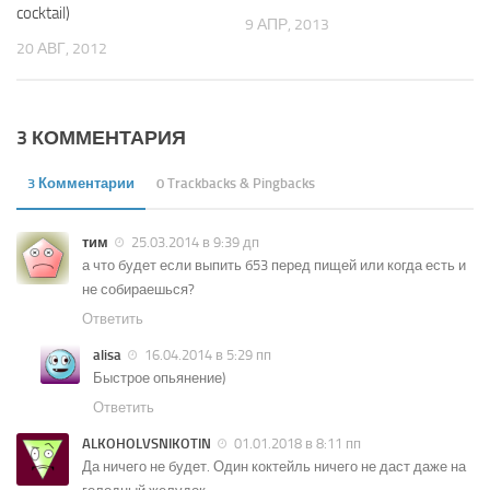
cocktail)
9 АПР, 2013
20 АВГ, 2012
3 КОММЕНТАРИЯ
3 Комментарии
0 Trackbacks & Pingbacks
тим
25.03.2014 в 9:39 дп
а что будет если выпить б53 перед пищей или когда есть и
не собираешься?
Ответить
alisa
16.04.2014 в 5:29 пп
Быстрое опьянение)
Ответить
ALKOHOLVSNIKOTIN
01.01.2018 в 8:11 пп
Да ничего не будет. Один коктейль ничего не даст даже на