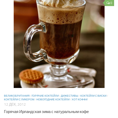
0
ВЕЛИКОБРИТАНИЯ
/
ГОРЯЧИЕ КОКТЕЙЛИ
/
ДИЖЕСТИВЫ
/
КОКТЕЙЛИ С ВИСКИ
/
КОКТЕЙЛИ С ЛИКЕРОМ
/
НОВОГОДНИЕ КОКТЕЙЛИ
/
ХОТ КОФФИ
12 ДЕК, 2012
Горячая Ирландская зима с натуральным кофе