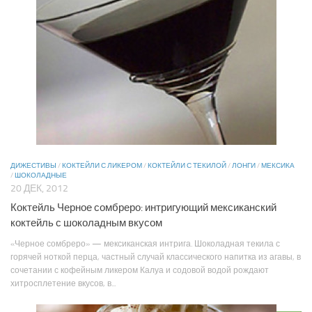
ДИЖЕСТИВЫ
/
КОКТЕЙЛИ С ЛИКЕРОМ
/
КОКТЕЙЛИ С ТЕКИЛОЙ
/
ЛОНГИ
/
МЕКСИКА
/
ШОКОЛАДНЫЕ
20 ДЕК, 2012
Коктейль Черное сомбреро: интригующий мексиканский
коктейль с шоколадным вкусом
«Черное сомбреро» — мексиканская интрига. Шоколадная текила с
горячей ноткой перца, частный случай классического напитка из агавы, в
сочетании с кофейным ликером Калуа и содовой водой рождают
хитросплетение вкусов, в...