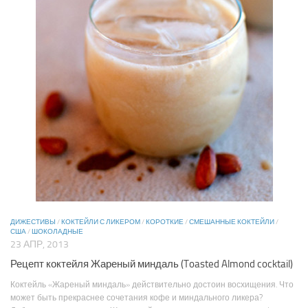
ДИЖЕСТИВЫ
/
КОКТЕЙЛИ С ЛИКЕРОМ
/
КОРОТКИЕ
/
СМЕШАННЫЕ КОКТЕЙЛИ
/
США
/
ШОКОЛАДНЫЕ
23 АПР, 2013
Рецепт коктейля Жареный миндаль (Toasted Almond cocktail)
Коктейль «Жареный миндаль» действительно достоин восхищения. Что
может быть прекраснее сочетания кофе и миндального ликера?