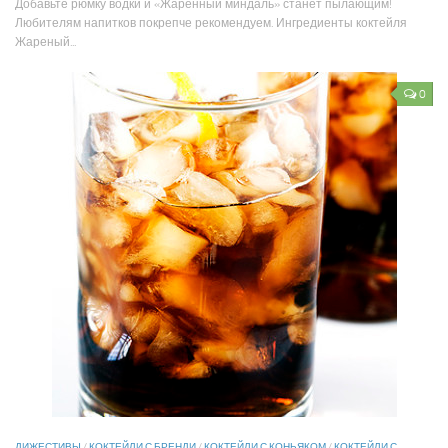
Добавьте рюмку водки и «Жаренный миндаль» станет пылающим!
Любителям напитков покрепче рекомендуем. Ингредиенты коктейля
Жареный...
0
ДИЖЕСТИВЫ
/
КОКТЕЙЛИ С БРЕНДИ
/
КОКТЕЙЛИ С КОНЬЯКОМ
/
КОКТЕЙЛИ С