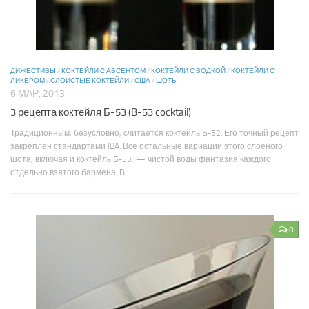
ДИЖЕСТИВЫ
/
КОКТЕЙЛИ С АБСЕНТОМ
/
КОКТЕЙЛИ С ВОДКОЙ
/
КОКТЕЙЛИ С
ЛИКЕРОМ
/
СЛОИСТЫЕ КОКТЕЙЛИ
/
США
/
ШОТЫ
6 МАР, 2013
3 рецепта коктейля Б-53 (B-53 cocktail)
Традиционным, безусловно, считается коктейль Б-52. Его точный рецепт
закреплен стандартами IBA. Все остальные вариации этого слоеного
шота, включая и коктейль Б-53, — чистой воды фантазия каждого
отдельно взятого бармена. В...
0