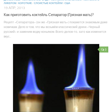
ЛИКЕРОМ
/
КОРОТКИЕ
/
СЛОИСТЫЕ КОКТЕЙЛИ
/
США
19 АПР, 2013
Как приготовить коктейль Сепаратор (Грязная мать)?
Рецепт «Сепаратора» (он же «Грязная мать») покажется знакомым даже
новичкам. Дело в том, что мы возьмём классический дринк «Черный
русский» и заменим водку коньяком. Всего делов-то, зато как изменится
вкус...
3