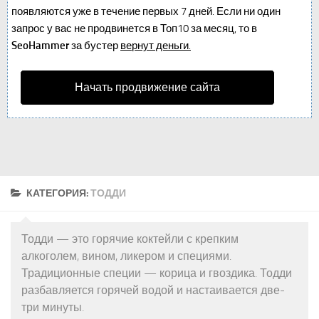
появляются уже в течение первых 7 дней. Если ни один
запрос у вас не продвинется в Топ10 за месяц, то в
SeoHammer
за бустер
вернут деньги.
Начать продвижение сайта
КАТЕГОРИЯ:
ТОДДИ
Тодди — это горячие коктейли с крепким
алкоголем, вином, ликером и специями.
Традиционные специи — корица и гвоздика. Тодди
разбавляется горячей водой и настаивается две-
три минуты.