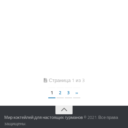
Страница 1 из 3
1
2
3
»
Мир коктейлей для настоящих гурманов
© 2021. Все права
защищены.