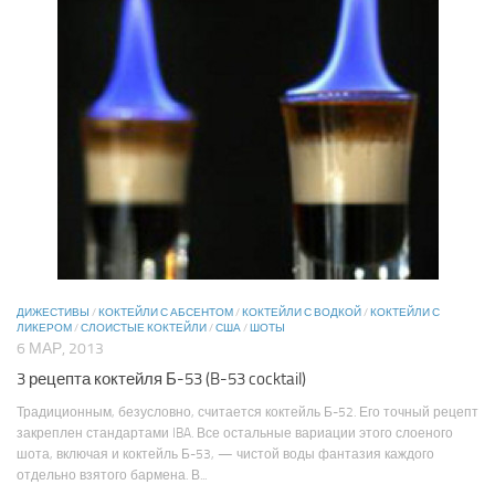
ДИЖЕСТИВЫ
/
КОКТЕЙЛИ С АБСЕНТОМ
/
КОКТЕЙЛИ С ВОДКОЙ
/
КОКТЕЙЛИ С
ЛИКЕРОМ
/
СЛОИСТЫЕ КОКТЕЙЛИ
/
США
/
ШОТЫ
6 МАР, 2013
3 рецепта коктейля Б-53 (B-53 cocktail)
Традиционным, безусловно, считается коктейль Б-52. Его точный рецепт
закреплен стандартами IBA. Все остальные вариации этого слоеного
шота, включая и коктейль Б-53, — чистой воды фантазия каждого
отдельно взятого бармена. В...