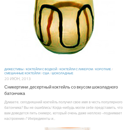
ДИЖЕСТИВЫ
/
КОКТЕЙЛИ С ВОДКОЙ
/
КОКТЕЙЛИ С ЛИКЕРОМ
/
КОРОТКИЕ
/
СМЕШАННЫЕ КОКТЕЙЛИ
/
США
/
ШОКОЛАДНЫЕ
20 ИЮН, 2013
Сникертини: десертный коктейль со вкусом шоколадного
батончика
Думаете, сегодняшний коктейль получил свое имя в честь популярного
батончика? Вы не ошиблись! Когда-нибудь могли себе представить, что
вам доведется пить сникерс, который очень даже неплохо «поднимает
настроение»? Ингредиенты и...