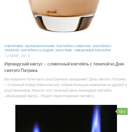
АПЕРИТИВЫ
/
ВЕЛИКОБРИТАНИЯ
/
КОКТЕЙЛИ С ЛИКЕРОМ
/
КОКТЕЙЛИ С
ТЕКИЛОЙ
/
КОКТЕЙЛИ СО ЛЬДОМ
/
КОРОТКИЕ
/
СМЕШАННЫЕ КОКТЕЙЛИ
12 МАР, 2013
Ирландский кактус – сливочный коктейль с текилой ко Дню
святого Патрика
Вы искренне почитаете иностранные праздники? День святого Патрика
– отличный повод повеселиться, собрав большую компанию из друзей и
родственником. Украсит этот зеленый день календаря коктейль
«Ирландский кактус». Рецепт приготовления читайте...
3