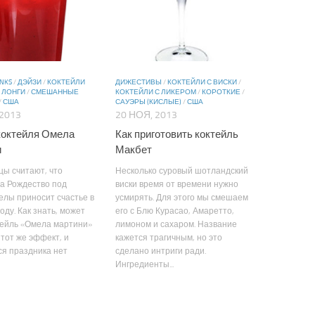
INKS
/
ДЭЙЗИ
/
КОКТЕЙЛИ
ДИЖЕСТИВЫ
/
КОКТЕЙЛИ С ВИСКИ
/
/
ЛОНГИ
/
СМЕШАННЫЕ
КОКТЕЙЛИ С ЛИКЕРОМ
/
КОРОТКИЕ
/
/
США
САУЭРЫ (КИСЛЫЕ)
/
США
 2013
20 НОЯ, 2013
коктейля Омела
Как приготовить коктейль
и
Макбет
ы считают, что
Несколько суровый шотландский
а Рождество под
виски время от времени нужно
елы приносит счастье в
усмирять. Для этого мы смешаем
оду. Как знать, может
его с Блю Курасао, Амаретто,
тейль «Омела мартини»
лимоном и сахаром. Название
тот же эффект, и
кажется трагичным, но это
я праздника нет
сделано интриги ради.
Ингредиенты...