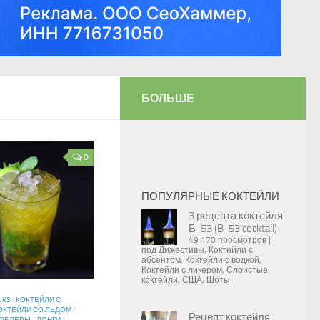
БОЛЬШЕ
0
ПОПУЛЯРНЫЕ КОКТЕЙЛИ
3 рецепта коктейля
Б-53 (B-53 cocktail)
49 170 просмотров
|
под
Дижестивы
,
Коктейли с
абсентом
,
Коктейли с водкой
,
Коктейли с ликером
,
Слоистые
коктейли
,
США
,
Шоты
NKS
/
КОКТЕЙЛИ С
ОКТЕЙЛИ СО ЛЬДОМ
/
Рецепт коктейля