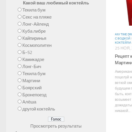
Какой ваш любимый коктейль
Текила бум
Секс на пляже
Лонг-Айленд
Куба либре
ANY TIME DR
Кайпиринья
С ВОДКОЙ
КОКТЕЙЛИ
Космополитен
25 НОЯ,
Б-52
Рецепт 
Камикадзе
Мартин
Лонг-Бич
Американц
Текила бум
поцелуй н
Мартини
веткой ом
Боярский
будущем г
быть, кок
Бронепоезд
возымеет 
Алёша
дожидатьс
другой коктейль
никакой...
Просмотреть результаты