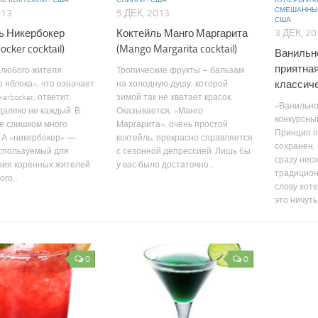
Е КОКТЕЙЛИ
/
США
СЛИНГИ
/
США
КУЛЕРЫ И 
СМЕШАННЫ
013
5 ДЕК, 2013
США
ь Никербокер
Коктейль Манго Маргарита
3 ДЕК, 2
ocker cocktail)
(Mango Margarita cocktail)
Ванильн
приятна
 любого жителя
Тропические фрукты – бальзам
классич
 яблока», что означает
на холодную душу, которой
kerbocker, ответит,
зимой так не хватает красок.
«Ванильн
далеко не каждый. В
Оказывается, «Манго
конкурсный
е слишком много
Маргарита», очень простой
Принцип п
 А «никербокер» —
коктейль, прекрасно справляется
сохранен,
используемый для
с сезонной депрессией. Лишь бы
сразу нес
ния коренных жителей
у вас было достаточно...
традицион
го...
слову хоте
это ничуть 
0
0