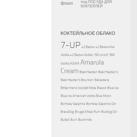
под
ПОСУДА ДЛЯ
КОКТЕЙЛЕЙ
КОКТЕЙЛЬНОЕ ОБЛАКО
7-UP
42 Below
42 Below Kiwi
Vodka
42 Below Vodka
150-proof
360
Amarula
Vodka
AGWA
Cream
Basil Hayden
Basil Hayden's
Basil Hayden's Bourbon
Belvedere
Bittermens Xocolatl Mole
Blavod
Blue Ice
Blue Ice American Vodka
Blue Moon
Bombay Sapphire
Bombay Sapphire Gin
BrewDog
Brugal Añejo Rum
Bulldog Gin
Bulleit
Burn
Bushmills