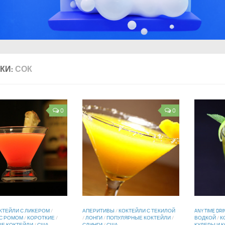
КИ:
СОК
0
0
КТЕЙЛИ С ЛИКЕРОМ
/
АПЕРИТИВЫ
/
КОКТЕЙЛИ С ТЕКИЛОЙ
ANY TIME DRI
 С РОМОМ
/
КОРОТКИЕ
/
/
ЛОНГИ
/
ПОПУЛЯРНЫЕ КОКТЕЙЛИ
/
ВОДКОЙ
/
К