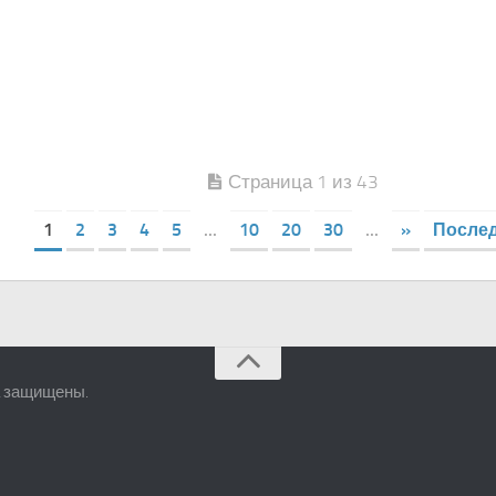
Страница 1 из 43
1
2
3
4
5
...
10
20
30
...
»
Послед
а защищены.