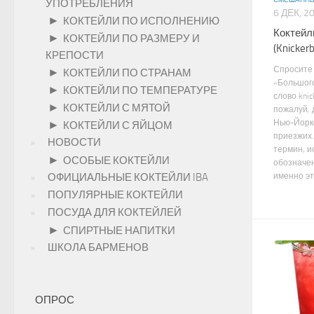
СМЕШАННЫ
УПОТРЕБЛЕНИЯ
6 ДЕК, 2
►
КОКТЕЙЛИ ПО ИСПОЛНЕНИЮ
Коктейл
►
КОКТЕЙЛИ ПО РАЗМЕРУ И
(Knickerb
КРЕПОСТИ
Спросите
►
КОКТЕЙЛИ ПО СТРАНАМ
«Большого
►
КОКТЕЙЛИ ПО ТЕМПЕРАТУРЕ
слово knic
►
КОКТЕЙЛИ С МЯТОЙ
пожалуй, 
Нью-Йорк
►
КОКТЕЙЛИ С ЯЙЦОМ
приезжих.
НОВОСТИ
термин, 
►
ОСОБЫЕ КОКТЕЙЛИ
обозначе
именно это
ОФИЦИАЛЬНЫЕ КОКТЕЙЛИ IBA
ПОПУЛЯРНЫЕ КОКТЕЙЛИ
ПОСУДА ДЛЯ КОКТЕЙЛЕЙ
►
СПИРТНЫЕ НАПИТКИ
ШКОЛА БАРМЕНОВ
ОПРОС