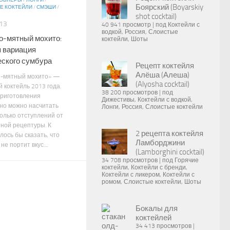
КОБЛЕРЫ
/
ЛОНГИ
/
Боярский (Boyarskiy
Е КОКТЕЙЛИ
/
СМЭШИ
/
shot cocktail)
013
40 941 просмотр
|
под
Коктейли с
водкой
,
Россия
,
Слоистые
о-мятный мохито:
коктейли
,
Шоты
я вариация
еского сумбура
Рецепт коктейля
Алёша (Алеша)
о-мятный мохито» —
(Alyosha cocktail)
 коктейль 2013 года.
38 200 просмотров
|
под
риготовления
Дижестивы
,
Коктейли с водкой
,
 но можно насчитать
Лонги
,
Россия
,
Слоистые коктейли
колько отступлений от
ной рецептуры. К
2 рецепта коктейля
лось бы сказать, что
Ламборджини
не портит вкус....
(Lamborghini cocktail)
34 708 просмотров
|
под
Горячие
коктейли
,
Коктейли с бренди
,
Коктейли с ликером
,
Коктейли с
ромом
,
Слоистые коктейли
,
Шоты
Бокалы для
коктейлей
34 413 просмотров
|