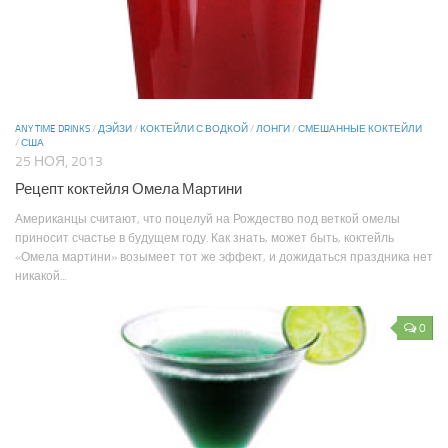
ANY TIME DRINKS
/
ДЭЙЗИ
/
КОКТЕЙЛИ С ВОДКОЙ
/
ЛОНГИ
/
СМЕШАННЫЕ КОКТЕЙЛИ
/
США
25 НОЯ, 2013
Рецепт коктейля Омела Мартини
Американцы считают, что поцелуй на Рождество под веткой омелы
приносит счастье в будущем году. Как знать, может быть, коктейль
«Омела мартини» возымеет тот же эффект, и дожидаться праздника нет
никакой...
0