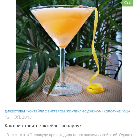
0
ДИЖЕСТИВЫ
/
КОКТЕЙЛИ С БИТТЕРОМ
/
КОКТЕЙЛИ С ДЖИНОМ
/
КОРОТКИЕ
/
США
12 НОЯ, 2013
Как приготовить коктейль Гонолулу?
В 1930-х гг. в Голливуде происходило много значимых событий. Однако