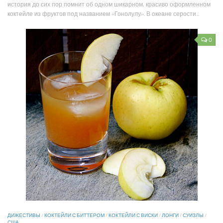
история до сих пор помнит об одном шикарном, красиво оформленном
коктейле из фруктов под названием «Гонолулу». В океане серости...
0
ДИЖЕСТИВЫ
/
КОКТЕЙЛИ С БИТТЕРОМ
/
КОКТЕЙЛИ С ВИСКИ
/
ЛОНГИ
/
СУИЗЛЫ
/
США