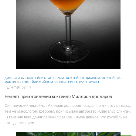
ДИЖЕСТИВЫ
/
КОКТЕЙЛИ С БИТТЕРОМ
/
КОКТЕЙЛИ С ДЖИНОМ
/
КОКТЕЙЛИ С
МАРТИНИ
/
КОКТЕЙЛИ С ЯЙЦОМ
/
ЛОНГИ
/
СИНГАПУР
/
СУИЗЛЫ
14 НОЯ, 2013
Рецепт приготовления коктейля Миллион долларов
Сингапурский коктейль «Миллион долларов» создан почти сто лет назад
тем же миксологом, которому приписываю авторство «Сингапур слинга».
В течение века дринк пережил разное. Самое ценное, что коктейль не
стал достоянием...