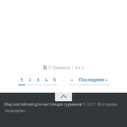
Страница 1 из 6
1
2
3
4
5
...
»
Последняя »
Мир коктейлей для настоящих гурманов
© 2021. Все права
защищены.