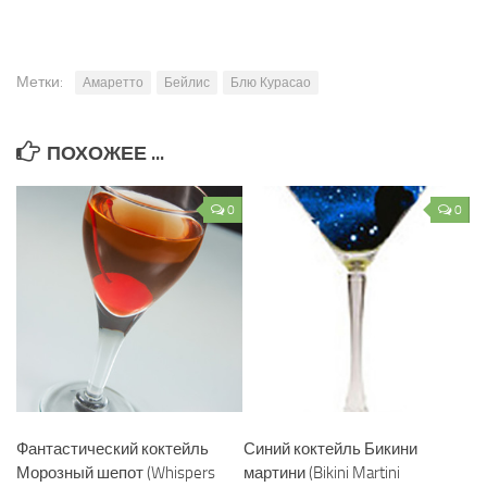
Метки:
Амаретто
Бейлис
Блю Курасао
ПОХОЖЕЕ ...
0
0
Фантастический коктейль
Синий коктейль Бикини
Морозный шепот (Whispers
мартини (Bikini Martini