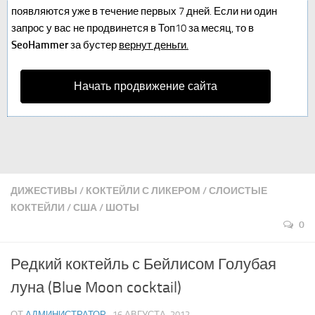
появляются уже в течение первых 7 дней. Если ни один
запрос у вас не продвинется в Топ10 за месяц, то в
SeoHammer
за бустер
вернут деньги.
Начать продвижение сайта
ДИЖЕСТИВЫ
/
КОКТЕЙЛИ С ЛИКЕРОМ
/
СЛОИСТЫЕ
КОКТЕЙЛИ
/
США
/
ШОТЫ
0
Редкий коктейль с Бейлисом Голубая
луна (Blue Moon cocktail)
ОТ
АДМИНИСТРАТОР
· 16 АВГУСТА, 2012