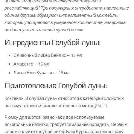
приятным ореховым послевкусием, тягучий и
расслабляющий? Три популярных ингредиента, наслоенные
один за другим, образуют интеллигентный коктейль,
который употребляя в умеренном количестве, наверняка
не даст уснуть теплой лунной ночью.
Ингредиенты Голубой луны:
Сливочный ликер Бейлис – 15 мл
Амаретто – 15 мл
Ликер Блю Курасао – 15 мл
Приготовление Голубой луны:
Коктейль «Голубая луна» относится к категории слоистых,
поэтому готовится исключительно по методу build.
Рюмку для шотов, равно как и все используемые
алкогольные напитки, требуется заранее охладить. Первым
слоем налейте голубой ликер Блю Курасао, затем по ножу