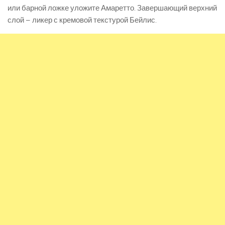
или барной ложке уложите Амаретто. Завершающий верхний
слой – ликер с кремовой текстурой Бейлис.