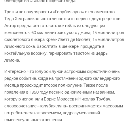
блендере на стакане пищевого льда.
Третья по популярности «Голубая луна» от знаменитого
Теда Хея радикально отличается от первых двух рецептов.
Автор предлагает готовить коктейль из следующих
компонентов: 60 миллилитров сухого джина, 15 миллилитров
фиолетового ликера Крем-Иветт де Виолет, 15 миллилитров
лимонного сока. Взболтать в шейкере, процедить в
коктейльную воронку, гарнировать твистом из цедры
лимона.
Интересно, что голубой луной астрономы окрестили очень
редкое событие, когда на протяжении одного календарного
месяца происходит второе полнолуние. Также после
появления в 1998 году песни с одноименным названием,
которую исполняли Борис Моисеев и Николая Трубач,
словосочетание «голубая луна» воспринимается массовым
потребителем как эвфемизм, подразумевающий
гомосексуальные отношения.