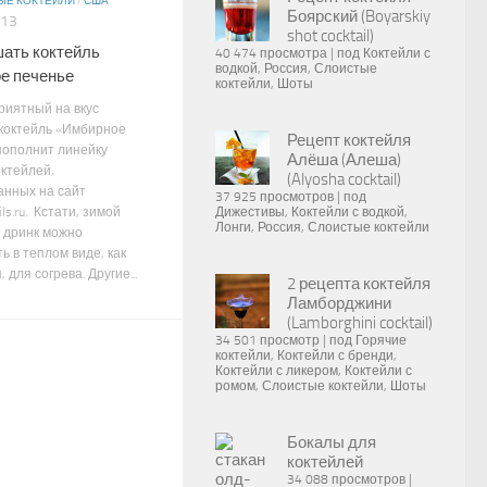
Е КОКТЕЙЛИ
/
США
Боярский (Boyarskiy
013
shot cocktail)
шать коктейль
40 474 просмотра
|
под
Коктейли с
водкой
,
Россия
,
Слоистые
е печенье
коктейли
,
Шоты
риятный на вкус
коктейль «Имбирное
Рецепт коктейля
пополнит линейку
Алёша (Алеша)
октейлей,
(Alyosha cocktail)
анных на сайт
37 925 просмотров
|
под
ls.ru. Кстати, зимой
Дижестивы
,
Коктейли с водкой
,
Лонги
,
Россия
,
Слоистые коктейли
 дринк можно
ь в теплом виде, как
 для согрева. Другие...
2 рецепта коктейля
Ламборджини
(Lamborghini cocktail)
34 501 просмотр
|
под
Горячие
коктейли
,
Коктейли с бренди
,
Коктейли с ликером
,
Коктейли с
ромом
,
Слоистые коктейли
,
Шоты
Бокалы для
коктейлей
34 088 просмотров
|