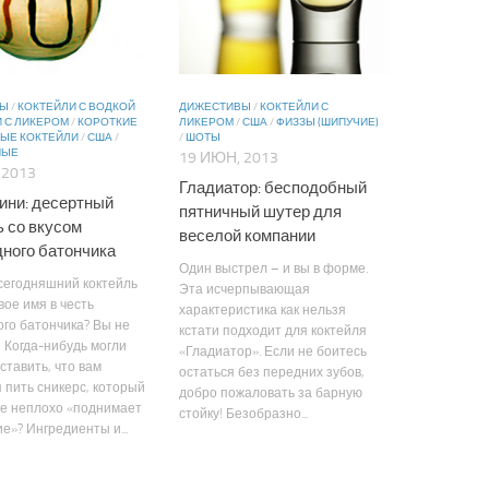
ВЫ
/
КОКТЕЙЛИ С ВОДКОЙ
ДИЖЕСТИВЫ
/
КОКТЕЙЛИ С
 С ЛИКЕРОМ
/
КОРОТКИЕ
ЛИКЕРОМ
/
США
/
ФИЗЗЫ (ШИПУЧИЕ)
ЫЕ КОКТЕЙЛИ
/
США
/
/
ШОТЫ
НЫЕ
19 ИЮН, 2013
 2013
Гладиатор: бесподобный
ини: десертный
пятничный шутер для
ь со вкусом
веселой компании
ного батончика
Один выстрел – и вы в форме.
сегодняшний коктейль
Эта исчерпывающая
вое имя в честь
характеристика как нельзя
го батончика? Вы не
кстати подходит для коктейля
 Когда-нибудь могли
«Гладиатор». Если не боитесь
ставить, что вам
остаться без передних зубов,
 пить сникерс, который
добро пожаловать за барную
же неплохо «поднимает
стойку! Безобразно...
е»? Ингредиенты и...