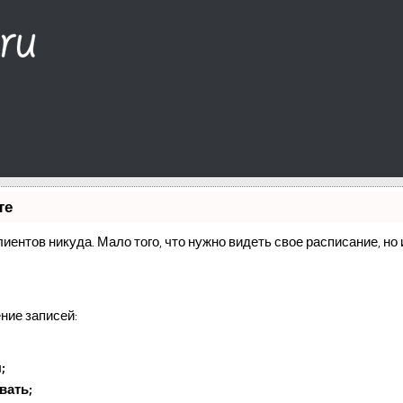
те
клиентов никуда. Мало того, что нужно видеть свое расписание, н
ние записей:
;
вать;