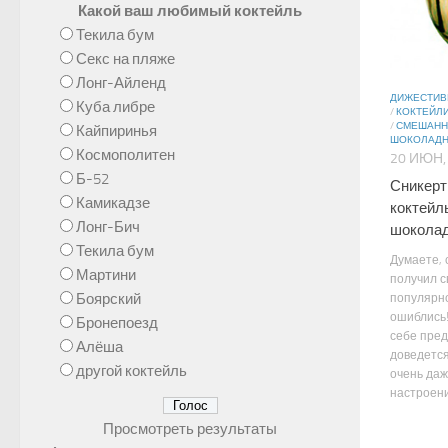
Какой ваш любимый коктейль
Текила бум
Секс на пляже
Лонг-Айленд
ДИЖЕСТИ
Куба либре
/
КОКТЕЙЛИ
/
СМЕШАНН
Кайпиринья
ШОКОЛАД
Космополитен
20 ИЮН,
Б-52
Сникерт
Камикадзе
коктейл
Лонг-Бич
шоколад
Текила бум
Думаете, 
Мартини
получил с
Боярский
популярно
ошиблись!
Бронепоезд
себе пред
Алёша
доведется
другой коктейль
очень да
настроени
Просмотреть результаты