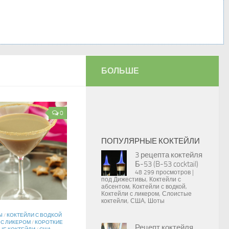
БОЛЬШЕ
0
ПОПУЛЯРНЫЕ КОКТЕЙЛИ
3 рецепта коктейля
Б-53 (B-53 cocktail)
48 299 просмотров
|
под
Дижестивы
,
Коктейли с
абсентом
,
Коктейли с водкой
,
Коктейли с ликером
,
Слоистые
коктейли
,
США
,
Шоты
Ы
/
КОКТЕЙЛИ С ВОДКОЙ
 С ЛИКЕРОМ
/
КОРОТКИЕ
Рецепт коктейля