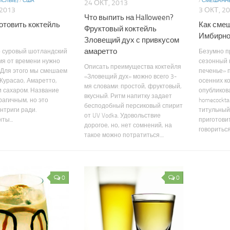
ИСЛЫЕ)
/
США
/
СМЕШАННЫ
24 ОКТ, 2013
 2013
3 ОКТ, 2
Что выпить на Halloween?
готовить коктейль
Как сме
Фруктовый коктейль
Имбирно
Зловещий дух с привкусом
амаретто
о суровый шотландский
Безумно п
мя от времени нужно
сезонный 
Описать преимущества коктейля
 Для этого мы смешаем
печенье» 
«Зловещий дух» можно всего 3-
 Курасао, Амаретто,
осенних к
мя словами: простой, фруктовый,
 сахаром. Название
опубликов
вкусный. Ритм напитку задает
рагичным, но это
homecocktai
бесподобный персиковый спирит
нтриги ради.
титульный
от UV Vodka. Удовольствие
ты...
приготовит
дорогое, но, нет сомнений, на
говориться,
такое можно потратиться....
0
0