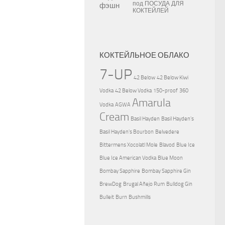
под
ПОСУДА ДЛЯ
КОКТЕЙЛЕЙ
КОКТЕЙЛЬНОЕ ОБЛАКО
7-UP
42 Below
42 Below Kiwi
Vodka
42 Below Vodka
150-proof
360
Amarula
Vodka
AGWA
Cream
Basil Hayden
Basil Hayden's
Basil Hayden's Bourbon
Belvedere
Bittermens Xocolatl Mole
Blavod
Blue Ice
Blue Ice American Vodka
Blue Moon
Bombay Sapphire
Bombay Sapphire Gin
BrewDog
Brugal Añejo Rum
Bulldog Gin
Bulleit
Burn
Bushmills