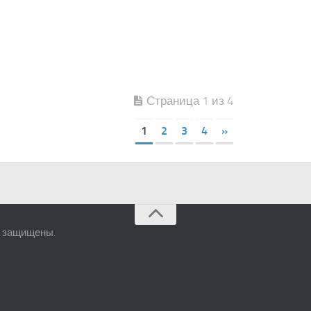
Страница 1 из 4
1
2
3
4
»
а защищены.