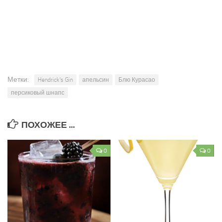
Метки:
Hendrick's Gin
апельсин
Блю Курасао
персиковый шнапс
ПОХОЖЕЕ ...
0
0