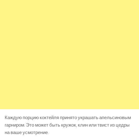
Каждую порцию коктейля принято украшать апельсиновым
гарниром. Это может быть кружок, клин или твист из цедры
на ваше усмотрение.