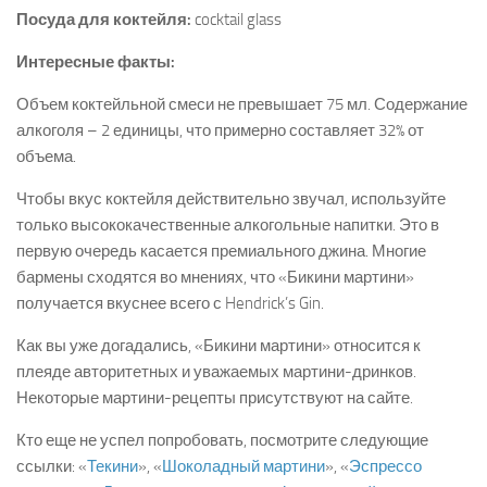
Посуда для коктейля:
cocktail glass
Интересные факты:
Объем коктейльной смеси не превышает 75 мл. Содержание
алкоголя – 2 единицы, что примерно составляет 32% от
объема.
Чтобы вкус коктейля действительно звучал, используйте
только высококачественные алкогольные напитки. Это в
первую очередь касается премиального джина. Многие
бармены сходятся во мнениях, что «Бикини мартини»
получается вкуснее всего с Hendrick’s Gin.
Как вы уже догадались, «Бикини мартини» относится к
плеяде авторитетных и уважаемых мартини-дринков.
Некоторые мартини-рецепты присутствуют на сайте.
Кто еще не успел попробовать, посмотрите следующие
ссылки: «
Текини
», «
Шоколадный мартини
», «
Эспрессо