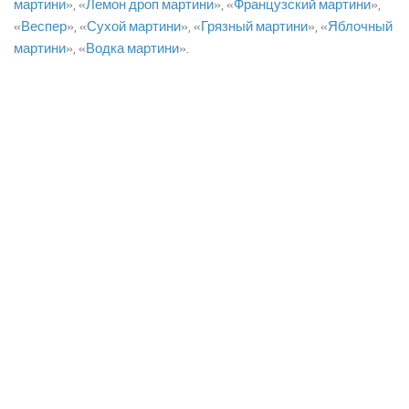
мартини
», «
Лемон дроп мартини
», «
Французский мартини
»,
«
Веспер
», «
Сухой мартини
», «
Грязный мартини
», «
Яблочный
мартини
», «
Водка мартини
».