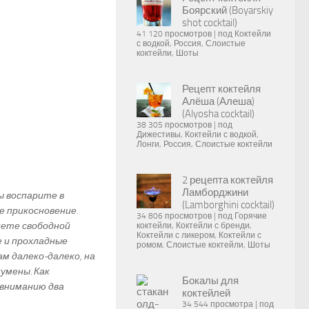
Боярский (Boyarskiy
shot cocktail)
41 120 просмотров
|
под
Коктейли
с водкой
,
Россия
,
Слоистые
коктейли
,
Шоты
Рецепт коктейля
Алёша (Алеша)
(Alyosha cocktail)
38 305 просмотров
|
под
Дижестивы
,
Коктейли с водкой
,
Лонги
,
Россия
,
Слоистые коктейли
2 рецепта коктейля
Ламборджини
ы воспарите в
(Lamborghini cocktail)
е прикосновение.
34 806 просмотров
|
под
Горячие
нете свободной
коктейли
,
Коктейли с бренди
,
Коктейли с ликером
,
Коктейли с
 и прохладные
ромом
,
Слоистые коктейли
,
Шоты
м далеко-далеко, на
умены. Как
Бокалы для
вниманию два
коктейлей
34 544 просмотра
|
под