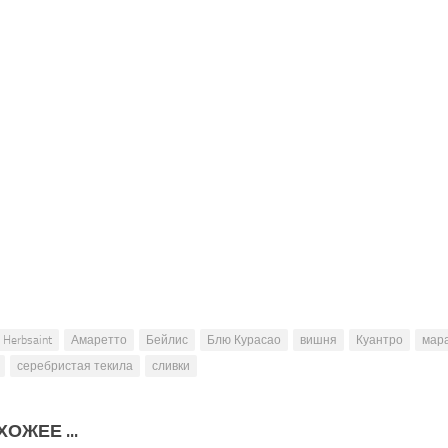
Herbsaint
Амаретто
Бейлис
Блю Курасао
вишня
Куантро
мар
серебристая текила
сливки
ОЖЕЕ ...