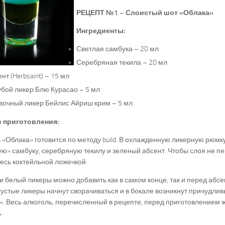
РЕЦЕПТ №1 – Слоистый шот «Облака»
Ингредиенты:
Светлая самбука – 20 мл
Серебряная текила – 20 мл
нт (Herbsaint) – 15 мл
убой ликер Блю Курасао – 5 мл
вочный ликер Бейлис Айриш крим – 5 мл
 приготовления:
 «Облака» готовится по методу build. В охлажденную ликерную рюмк
ю» самбуку, серебряную текилу и зеленый абсент. Чтобы слоя не п
есь коктейльной ложечкой.
и белый ликеры можно добавить как в самом конце, так и перед абс
 густые ликеры начнут сворачиваться и в бокале возникнут причудли
. Весь алкоголь, перечисленный в рецепте, перед приготовлением
.