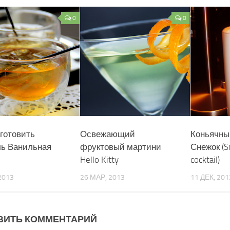
0
0
иготовить
Освежающий
Коньячны
ль Ванильная
фруктовый мартини
Снежок (S
Hello Kitty
cocktail)
2013
26 МАР, 2013
11 ДЕК, 201
ВИТЬ КОММЕНТАРИЙ