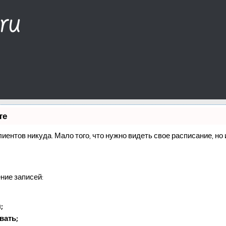
те
клиентов никуда. Мало того, что нужно видеть свое расписание, н
ние записей:
;
вать;