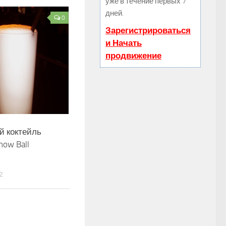
уже в течение первых 7
дней.
0
Зарегистрироваться
и Начать
продвижение
й коктейль
now Ball
2