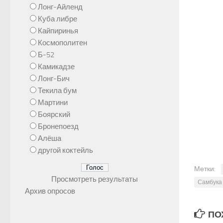
Лонг-Айленд
Куба либре
Кайпиринья
Космополитен
Б-52
Камикадзе
Лонг-Бич
Текила бум
Мартини
Боярский
Бронепоезд
Алёша
другой коктейль
Метки:
Просмотреть результаты
Самбука
Архив опросов
ПОХ