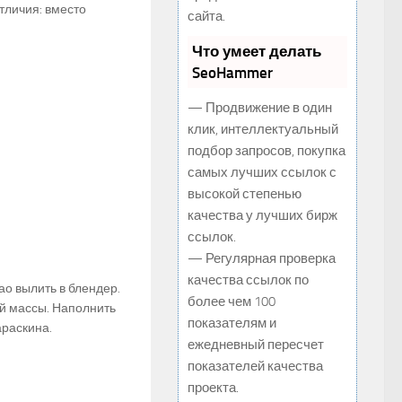
тличия: вместо
сайта.
Что умеет делать
SeoHammer
— Продвижение в один
клик, интеллектуальный
подбор запросов, покупка
самых лучших ссылок с
высокой степенью
качества у лучших бирж
ссылок.
— Регулярная проверка
качества ссылок по
ао вылить в блендер.
более чем 100
й массы. Наполнить
показателям и
араскина.
ежедневный пересчет
показателей качества
проекта.