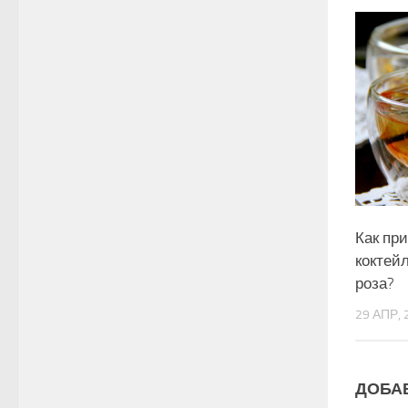
Как пр
коктей
роза?
29 АПР, 
ДОБА