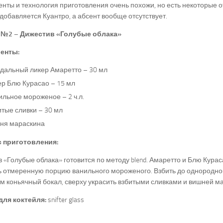
нты и технология приготовления очень похожи, но есть некоторые о
добавляется Куантро, а абсент вообще отсутствует.
№2 – Дижестив «Голубые облака»
енты:
дальный ликер Амаретто – 30 мл
ер Блю Курасао – 15 мл
ильное мороженое – 2 ч.л.
тые сливки – 30 мл
ня мараскина
 приготовления:
 «Голубые облака» готовится по методу blend. Амаретто и Блю Курас
ь отмеренную порцию ванильного мороженого. Взбить до однородно
м коньячный бокал, сверху украсить взбитыми сливками и вишней м
для коктейля:
snifter glass