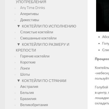
УПОТРЕБЛЕНИЯ
Any Time Drinks
Аперитивы
Дижестивы
▼
КОКТЕЙЛИ ПО ИСПОЛНЕНИЮ
Слоистые коктейли
Абсе
Смешанные коктейли
Гол
▼
КОКТЕЙЛИ ПО РАЗМЕРУ И
Сли
КРЕПОСТИ
Горячие коктейли
Процесс
Короткие
Коктейль
Лонги
«небесну
Шоты
пользуйт
▼
КОКТЕЙЛИ ПО СТРАНАМ
Австралия
Голубой 
Бельгия
в центр,
лошадки»
Бразилия
охладить
Великобритания