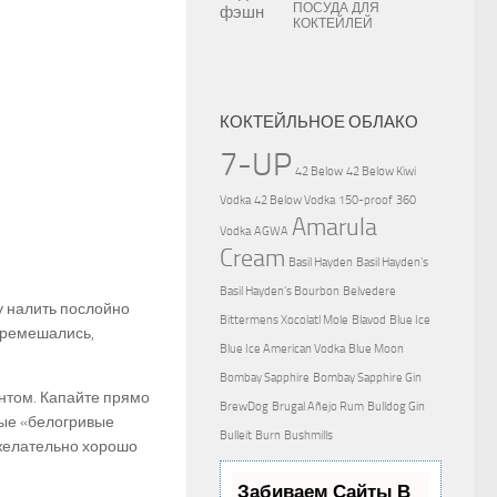
ПОСУДА ДЛЯ
КОКТЕЙЛЕЙ
КОКТЕЙЛЬНОЕ ОБЛАКО
7-UP
42 Below
42 Below Kiwi
Vodka
42 Below Vodka
150-proof
360
Amarula
Vodka
AGWA
Cream
Basil Hayden
Basil Hayden's
Basil Hayden's Bourbon
Belvedere
у налить послойно
Bittermens Xocolatl Mole
Blavod
Blue Ice
еремешались,
Blue Ice American Vodka
Blue Moon
Bombay Sapphire
Bombay Sapphire Gin
ентом. Капайте прямо
BrewDog
Brugal Añejo Rum
Bulldog Gin
вые «белогривые
Bulleit
Burn
Bushmills
 желательно хорошо
Забиваем Сайты В