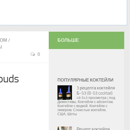
РОМ
/
БОЛЬШЕ
Ы
0
ouds
ПОПУЛЯРНЫЕ КОКТЕЙЛИ
3 рецепта коктейля
Б-53 (B-53 cocktail)
49 543 просмотра
|
под
Дижестивы
,
Коктейли с абсентом
,
Коктейли с водкой
,
Коктейли с
ликером
,
Слоистые коктейли
,
США
,
Шоты
Рецепт коктейля