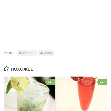
Метки:
Ликер TY KU
лимонад
ПОХОЖЕЕ ...
0
0