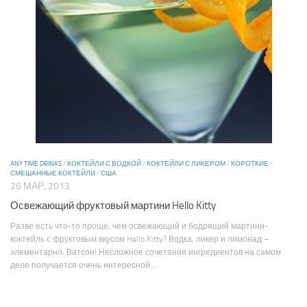
ANY TIME DRINKS
/
КОКТЕЙЛИ С ВОДКОЙ
/
КОКТЕЙЛИ С ЛИКЕРОМ
/
КОРОТКИЕ
/
СМЕШАННЫЕ КОКТЕЙЛИ
/
США
26 МАР, 2013
Освежающий фруктовый мартини Hello Kitty
Разве есть что-то проще, чем освежающий и бодрящий мартини-
коктейль с фруктовым вкусом Hello Kitty? Водка, ликер и лимонад –
элементарно, Ватсон! Несложное сочетание ингредиентов на самом
деле получается очень интересной...