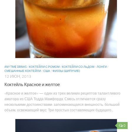
ANY TIME DRINKS
/
КОКТЕЙЛИ С РОМОМ
/
КОКТЕЙЛИ СО ЛЬДОМ
/
ЛОНГИ
/
СМЕШАННЫЕ КОКТЕЙЛИ
/
США
/
ФИЗЗЫ (ШИПУЧИЕ)
12 ИЮН, 2013
Коктейль Красное и желтое
«Красное и желтое» — один из трех великих рецептов талантливого
аматора из США Тодда Мамфорда. Смесь отличается сразу
несколькими достоинствами: запоминающаяся внешность, большой
объем, освежающий вкус. Три простых составляющих будущего...
0