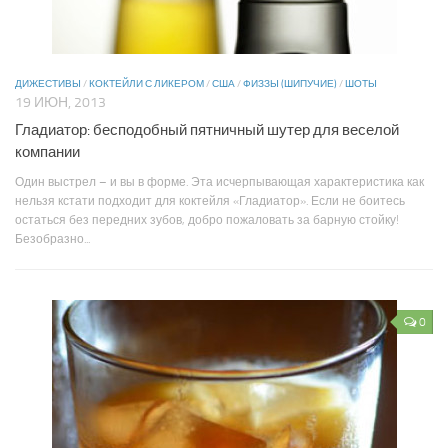
ДИЖЕСТИВЫ
/
КОКТЕЙЛИ С ЛИКЕРОМ
/
США
/
ФИЗЗЫ (ШИПУЧИЕ)
/
ШОТЫ
19 ИЮН, 2013
Гладиатор: бесподобный пятничный шутер для веселой
компании
Один выстрел – и вы в форме. Эта исчерпывающая характеристика как
нельзя кстати подходит для коктейля «Гладиатор». Если не боитесь
остаться без передних зубов, добро пожаловать за барную стойку!
Безобразно...
0