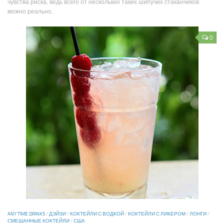
чувства риска, ведь всего от нескольких таких шипучих стаканчиков
можно реально...
0
ANY TIME DRINKS
/
ДЭЙЗИ
/
КОКТЕЙЛИ С ВОДКОЙ
/
КОКТЕЙЛИ С ЛИКЕРОМ
/
ЛОНГИ
/
СМЕШАННЫЕ КОКТЕЙЛИ
/
США