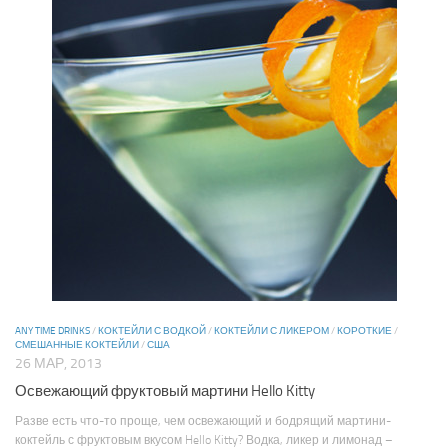
ANY TIME DRINKS
/
КОКТЕЙЛИ С ВОДКОЙ
/
КОКТЕЙЛИ С ЛИКЕРОМ
/
КОРОТКИЕ
/
СМЕШАННЫЕ КОКТЕЙЛИ
/
США
26 МАР, 2013
Освежающий фруктовый мартини Hello Kitty
Разве есть что-то проще, чем освежающий и бодрящий мартини-
коктейль с фруктовым вкусом Hello Kitty? Водка, ликер и лимонад –