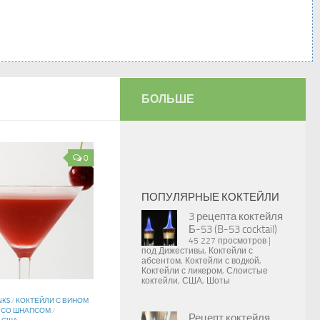
БОЛЬШЕ
0
ПОПУЛЯРНЫЕ КОКТЕЙЛИ
3 рецепта коктейля
Б-53 (B-53 cocktail)
45 227 просмотров
|
под
Дижестивы
,
Коктейли с
абсентом
,
Коктейли с водкой
,
Коктейли с ликером
,
Слоистые
коктейли
,
США
,
Шоты
NKS
/
КОКТЕЙЛИ С ВИНОМ
 СО ШНАПСОМ
/
Рецепт коктейля