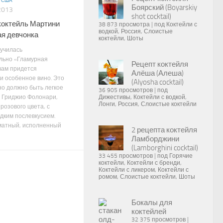
/
США
Боярский (Boyarskiy
2013
shot cocktail)
коктейль Мартини
38 873 просмотра
|
под
Коктейли с
водкой
,
Россия
,
Слоистые
ая девчонка
коктейли
,
Шоты
училась
льно «Гламурная
Рецепт коктейля
 вам придется
Алёша (Алеша)
и особенное вино. Это
(Alyosha cocktail)
о должно быть легкое
36 905 просмотров
|
под
 Гриджио Фолонари,
Дижестивы
,
Коктейли с водкой
,
Лонги
,
Россия
,
Слоистые коктейли
розового цвета, с
адким послевкусием.
матный, исполненный
2 рецепта коктейля
Ламборджини
(Lamborghini cocktail)
33 455 просмотров
|
под
Горячие
коктейли
,
Коктейли с бренди
,
Коктейли с ликером
,
Коктейли с
ромом
,
Слоистые коктейли
,
Шоты
Бокалы для
коктейлей
32 375 просмотров
|