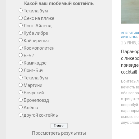
Какой ваш любимый коктейль
Текила бум
Секс на пляже
Лонг-Айленд
Куба либре
АПЕРИТИВ
ЛИКЕРОМ
/
Кайпиринья
23 ЯНВ, 
Космополитен
Паранор
Б-52
с ликер
Камикадзе
привиде
Лонг-Бич
cocktail)
Текила бум
Боитесь л
Мартини
нечисть в
Боярский
оба вопро
отрицател
Бронепоезд
попробуй
Алёша
паранорм
другой коктейль
основе пе
двух сладк
Просмотреть результаты