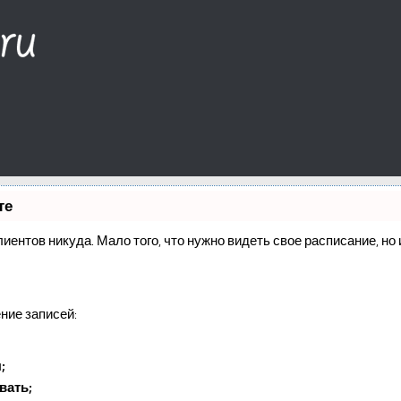
те
клиентов никуда. Мало того, что нужно видеть свое расписание, н
ние записей:
;
вать;