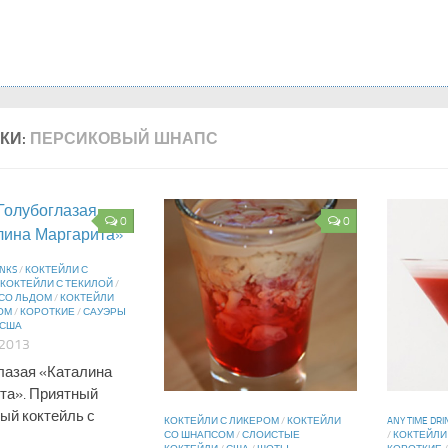
КИ:
ПЕРСИКОВЫЙ ШНАПС
0
0
INKS
/
КОКТЕЙЛИ С
КОКТЕЙЛИ С ТЕКИЛОЙ
/
 СО ЛЬДОМ
/
КОКТЕЙЛИ
ОМ
/
КОРОТКИЕ
/
САУЭРЫ
США
 2013
лазая «Каталина
та». Приятный
ый коктейль с
КОКТЕЙЛИ С ЛИКЕРОМ
/
КОКТЕЙЛИ
ANY TIME DRI
СО ШНАПСОМ
/
СЛОИСТЫЕ
/
КОКТЕЙЛИ