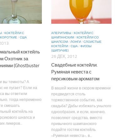
Ы
/
КОКТЕЙЛИ С
АПЕРИТИВЫ
/
КОКТЕЙЛИ С
КОРОТКИЕ
/
США
ШАМПАНСКИМ
/
КОКТЕЙЛИ СО
ШНАПСОМ
/
ЛОНГИ
/
СЛОИСТЫЕ
2013
КОКТЕЙЛИ
/
США
/
ФИЗЗЫ
(ШИПУЧИЕ)
мальный коктейль
26 ДЕК, 2012
ом Охотник за
Свадебные коктейли.
ниями (Ghostbuster
Румяная невеста с
персиковым ароматом
и вы темноты? А
ас не пугает? Если на
В вашей жизни в скором времени
са вы ответили
предвидится столь
ьно, тогда непременно
торжественное событие, как
те смешать
свадьба? Дабы избежать унылого
льный коктейль на
однообразия, и если, конечно,
рсикового шнапса и
позволяют средства, вместо
их ликеров...
привычного шампанского
подайте гостям коктейль
«Румяная невеста», в...