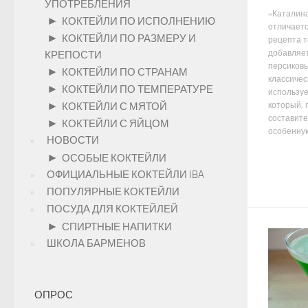
УПОТРЕБЛЕНИЯ
«Каталин
►
КОКТЕЙЛИ ПО ИСПОЛНЕНИЮ
отличаетс
►
КОКТЕЙЛИ ПО РАЗМЕРУ И
рецепта т
добавляет
КРЕПОСТИ
персиков
►
КОКТЕЙЛИ ПО СТРАНАМ
классичес
►
КОКТЕЙЛИ ПО ТЕМПЕРАТУРЕ
используе
►
КОКТЕЙЛИ С МЯТОЙ
который, 
составит
►
КОКТЕЙЛИ С ЯЙЦОМ
особенную
НОВОСТИ
►
ОСОБЫЕ КОКТЕЙЛИ
ОФИЦИАЛЬНЫЕ КОКТЕЙЛИ IBA
ПОПУЛЯРНЫЕ КОКТЕЙЛИ
ПОСУДА ДЛЯ КОКТЕЙЛЕЙ
►
СПИРТНЫЕ НАПИТКИ
ШКОЛА БАРМЕНОВ
ОПРОС