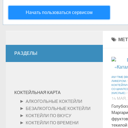
Начать пользоваться сервисом
МЕТ
РАЗДЕЛЫ
ANY TIME DR
ЛИКЕРОМ
/
КОКТЕЙЛИ
СО ШНАПС
КОКТЕЙЛЬНАЯ КАРТА
(КИСЛЫЕ)
/
14 МАЯ,
►
АЛКОГОЛЬНЫЕ КОКТЕЙЛИ
Голубог
►
БЕЗАЛКОГОЛЬНЫЕ КОКТЕЙЛИ
Маргари
►
КОКТЕЙЛИ ПО ВКУСУ
фруктов
►
КОКТЕЙЛИ ПО ВРЕМЕНИ
текилой