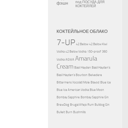
под
ПОСУДА ДЛЯ
КОКТЕЙЛЕЙ
КОКТЕЙЛЬНОЕ ОБЛАКО
7-UP
42 Below
42 Below Kiwi
Vodka
42 Below Vodka
150-proof
360
Amarula
Vodka
AGWA
Cream
Basil Hayden
Basil Hayden's
Basil Hayden's Bourbon
Belvedere
Bittermens Xocolatl Mole
Blavod
Blue Ice
Blue Ice American Vodka
Blue Moon
Bombay Sapphire
Bombay Sapphire Gin
BrewDog
Brugal Añejo Rum
Bulldog Gin
Bulleit
Burn
Bushmills