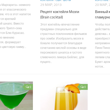
КОКТЕЙЛИ
/
США
/
ШОТЫ
КОРОТКИЕ
29 МАР, 2013
20 МАР, 
а Маргарита» немного
я от классического
Рецепт коктейля Мозги
Винный 
ем, что в этот напиток
(Brain cocktail)
гламурн
ся крепкий
ый шнапс. Вместо
Этот коктейль-впечатление
Чтобы пол
кого Трипл-сека
придуман специально для
действите
тся Блю Курасао,
страстных поклонников фильмов
девочка»,
по мнению
про зомби. Изобразить мозги в
приобрест
еля, формирует
бокале получается благодаря
непременн
 цветовую гамму....
сочетанию кислой основы в виде
Пинк Пино
персикового шнапса и густого
приятного 
сливочного ликера Бейлис, для
легким сл
пущего...
Букет аро
ноток...
0
0