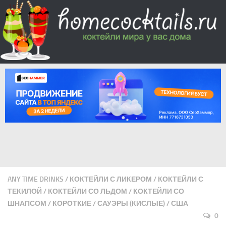
ANY TIME DRINKS
/
КОКТЕЙЛИ С ЛИКЕРОМ
/
КОКТЕЙЛИ С
ТЕКИЛОЙ
/
КОКТЕЙЛИ СО ЛЬДОМ
/
КОКТЕЙЛИ СО
ШНАПСОМ
/
КОРОТКИЕ
/
САУЭРЫ (КИСЛЫЕ)
/
США
0