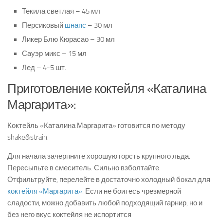
Текила светлая – 45 мл
Персиковый
шнапс
– 30 мл
Ликер Блю Кюрасао – 30 мл
Сауэр микс – 15 мл
Лед – 4-5 шт.
Приготовление коктейля «Каталина
Маргарита»:
Коктейль «Каталина Маргарита» готовится по методу
shake&strain.
Для начала зачерпните хорошую горсть крупного льда.
Пересыпьте в смеситель. Сильно взболтайте.
Отфильтруйте, перелейте в достаточно холодный бокал для
коктейля «Маргарита»
. Если не боитесь чрезмерной
сладости, можно добавить любой подходящий гарнир, но и
без него вкус коктейля не испортится