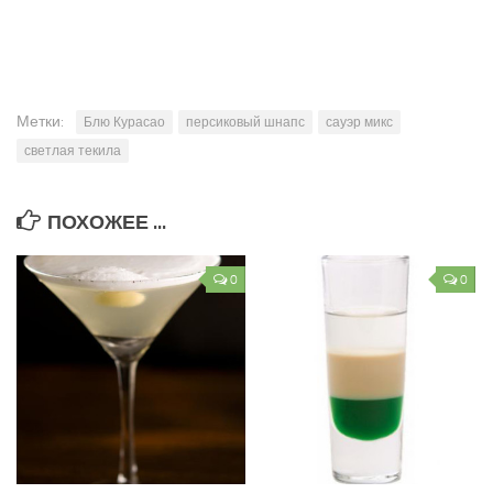
Метки:
Блю Курасао
персиковый шнапс
сауэр микс
светлая текила
ПОХОЖЕЕ ...
0
0