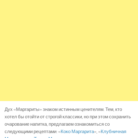
Дух «Маргариты» знаком истинным ценителям. Тем, кто
хотел бы отойти от строгой классики, но при этом сохранить
очарование напитка, предлагаем ознакомиться со
следующими рецептами: «
Коко Маргарита
», «
Клубничная