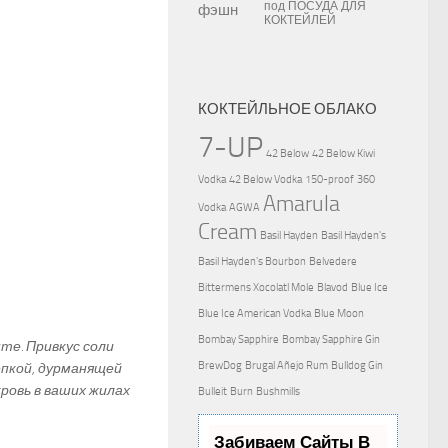
под
ПОСУДА ДЛЯ
КОКТЕЙЛЕЙ
КОКТЕЙЛЬНОЕ ОБЛАКО
7-UP
42 Below
42 Below Kiwi
Vodka
42 Below Vodka
150-proof
360
Amarula
Vodka
AGWA
Cream
Basil Hayden
Basil Hayden's
Basil Hayden's Bourbon
Belvedere
Bittermens Xocolatl Mole
Blavod
Blue Ice
Blue Ice American Vodka
Blue Moon
Bombay Sapphire
Bombay Sapphire Gin
те. Привкус соли
BrewDog
Brugal Añejo Rum
Bulldog Gin
епкой, дурманящей
ровь в ваших жилах
Bulleit
Burn
Bushmills
Забиваем Сайты В