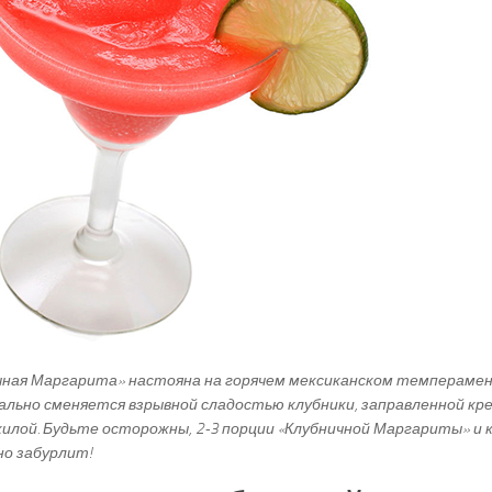
чная Маргарита» настояна на горячем мексиканском темперамен
льно сменяется взрывной сладостью клубники, заправленной кр
килой. Будьте осторожны, 2-3 порции «Клубничной Маргариты» и к
о забурлит!