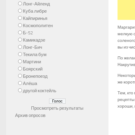
Лонг-Айленд
Куба либре
Кайпиринья
Космополитен
Маргарит
Б-52
мелкую с
Камикадзе
соленого
Лонг-Бич
вы из чи
Текила бум
По желан
Мартини
Накрутив
Боярский
Некоторы
Бронепоезд
же корот
Алёша
другой коктейль
Тем, кто
рецепты:
хороши, 
Просмотреть результаты
Архив опросов