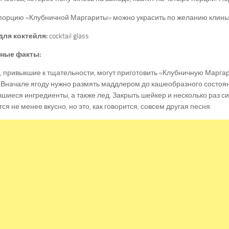
порцию «Клубничной Маргариты» можно украсить по желанию клинь
для коктейля:
cocktail glass
ные факты:
 привыкшие к тщательности, могут приготовить «Клубничную Марга
 Вначале ягоду нужно размять маддлером до кашеобразного состоян
вшиеся ингредиенты, а также лед. Закрыть шейкер и несколько раз си
ся не менее вкусно, но это, как говорится, совсем другая песня.