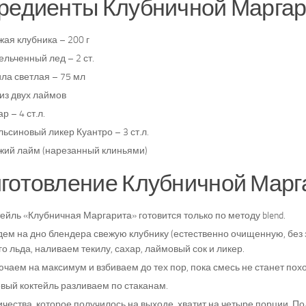
редиенты Клубничной Маргар
ая клубника – 200 г
льченный лед – 2 ст.
ла светлая – 75 мл
из двух лаймов
р – 4 ст.л.
ьсиновый ликер Куантро – 3 ст.л.
жий лайм (нарезанный клиньями)
готовление Клубничной Марг
ейль «Клубничная Маргарита» готовится только по методу blend.
дем на дно блендера свежую клубнику (естественно очищенную, без 
о льда, наливаем текилу, сахар, лаймовый сок и ликер.
чаем на максимум и взбиваем до тех пор, пока смесь не станет похо
овый коктейль разливаем по стаканам.
чества, которое получилось на выходе, хватит на четыре порции. По