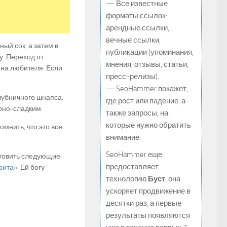
— Все известные
форматы ссылок:
арендные ссылки,
вечные ссылки,
ый сок, а затем в
публикации (упоминания,
у. Переход от
мнения, отзывы, статьи,
 на любителя. Если
пресс-релизы).
— SeoHammer покажет,
лубничного шнапса.
где рост или падение, а
орно-сладким.
также запросы, на
которые нужно обратить
мнить, что это все
внимание.
SeoHammer еще
отовить следующие
предоставляет
рита
». Ей богу
технологию
Буст
, она
ускоряет продвижение в
десятки раз, а первые
результаты появляются