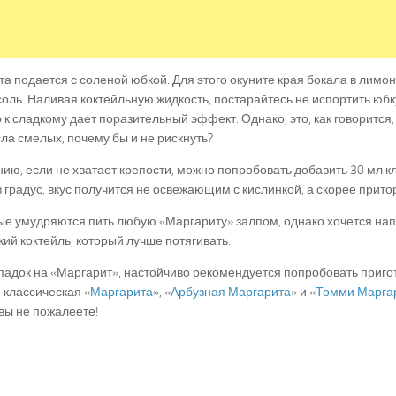
а подается с соленой юбкой. Для этого окуните края бокала в лимонн
оль. Наливая коктейльную жидкость, постарайтесь не испортить юбк
 к сладкому дает поразительный эффект. Однако, это, как говорится,
сла смелых, почему бы и не рискнуть?
ию, если не хватает крепости, можно попробовать добавить 30 мл к
 градус, вкус получится не освежающим с кислинкой, а скорее прит
е умудряются пить любую «Маргариту» залпом, однако хочется напо
кий коктейль, который лучше потягивать.
 падок на «Маргарит», настойчиво рекомендуется попробовать приг
 классическая «
Маргарита
», «
Арбузная Маргарита
» и «
Томми Марга
вы не пожалеете!