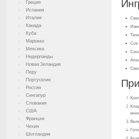
Инг
Греция
Испания
Италия
Свеж
Канада
Изме
Куба
Теки
Марокко
Сок 
Мексика
Саха
Нидерланды
Апел
Новая Зеландия
Све
Перу
Португалия
При
Россия
Сингапур
Кокт
Словакия
Кла
США
мног
Франция
Вклю
Чехия
Гот
Шотландия
Коли