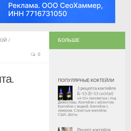
ЛОЙ
/
БОЛЬШЕ
0
та.
ПОПУЛЯРНЫЕ КОКТЕЙЛИ
3 рецепта коктейля
Б-53 (B-53 cocktail)
49 054 просмотра
|
под
Дижестивы
,
Коктейли с абсентом
,
Коктейли с водкой
,
Коктейли с
ликером
,
Слоистые коктейли
,
США
,
Шоты
Рецепт коктейля