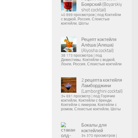
Боярский (Boyarskiy
shot cocktail)
40 899 просмотров
|
под
Коктейли
с водкой
,
Россия
,
Слоистые
коктейли
,
Шоты
Рецепт коктейля
Алёша (Алеша)
(Alyosha cocktail)
38 173 просмотра
|
под
Дижестивы
,
Коктейли с водкой
,
Лонги
,
Россия
,
Слоистые коктейли
2 рецепта коктейля
Ламборджини
(Lamborghini cocktail)
34 691 просмотр
|
под
Горячие
коктейли
,
Коктейли с бренди
,
Коктейли с ликером
,
Коктейли с
ромом
,
Слоистые коктейли
,
Шоты
Бокалы для
коктейлей
34 370 просмотров
|