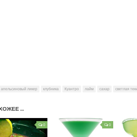
апельсиновый ликер
клубника
Куантро
лайм
сахар
светлая тек
ОЖЕЕ ...
0
0