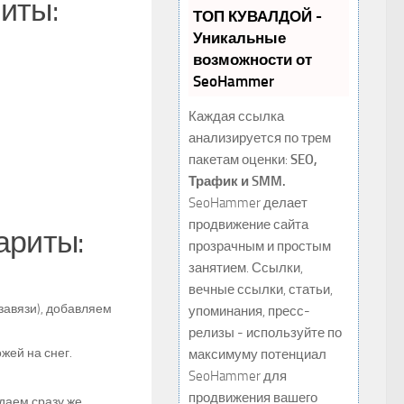
иты:
ТОП КУВАЛДОЙ -
Уникальные
возможности от
SeoHammer
Каждая ссылка
анализируется по трем
пакетам оценки:
SEO,
Трафик и SMM.
SeoHammer делает
продвижение сайта
ариты:
прозрачным и простым
занятием. Ссылки,
вечные ссылки, статьи,
завязи), добавляем
упоминания, пресс-
релизы - используйте по
жей на снег.
максимуму потенциал
SeoHammer для
продвижения вашего
даем сразу же.