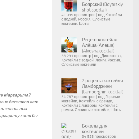
Боярский (Boyarskiy
shot cocktail)
41 095 просмотров
|
под
Коктейли
с водкой
,
Россия
,
Слоистые
коктейли
,
Шоты
Рецепт коктейля
Алёша (Алеша)
(Alyosha cocktail)
38 291 просмотр
|
под
Дижестивы
,
Коктейли с водкой
,
Лонги
,
Россия
,
Слоистые коктейли
2 рецепта коктейля
Ламборджини
(Lamborghini cocktail)
ле Маргарита?
34 787 просмотров
|
под
Горячие
коктейли
,
Коктейли с бренди
,
огих десятков лет
Коктейли с ликером
,
Коктейли с
 алкогольных
ромом
,
Слоистые коктейли
,
Шоты
Маргариту хотя бы
Бокалы для
коктейлей
34 528 просмотров
|