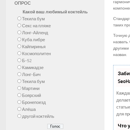
гармонич
ОПРОС
компоне
Какой ваш любимый коктейль
Текила бум
Стандар
таких пр
Секс на пляже
Лонг-Айленд
Точную д
Куба либре
назвать.
Кайпиринья
другими 
Космополитен
назван.
Б-52
Камикадзе
Заби
Лонг-Бич
SeoH
Текила бум
Мартини
Каждая
Боярский
делает
Бронепоезд
статьи
Алёша
для пр
другой коктейль
Что 