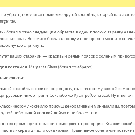
 не убрать, получится немножко другой коктейль, который называет
argarita).
ь» бокал можно следующим образом: в одну плоскую тарелку налейт
асыпьте соль. Возьмите бокал за ножку и поочередно мокните сначала
ишек лучше стряхнуть.
льтат ваших стараний — красивый белый поясок с соленым привкусо
для коктейля:
Margarita Glass (бокал сомбреро)
ные факты:
ьный коктейль готовится по рецепту, включающему всего 3 компонен
цитрусовый ликер Трипл-Cек либо же Куантро(Cointreau). Ну и, конечн
классическому коктейлю присущ декоративный минимализм, поэтом
 одной небольшой долькой лайма и не более того.
жно во время приготовления выдержать пропорцию. Классической сч
1 часть ликера и 2 части сока лайма. Правильное сочетание позволи