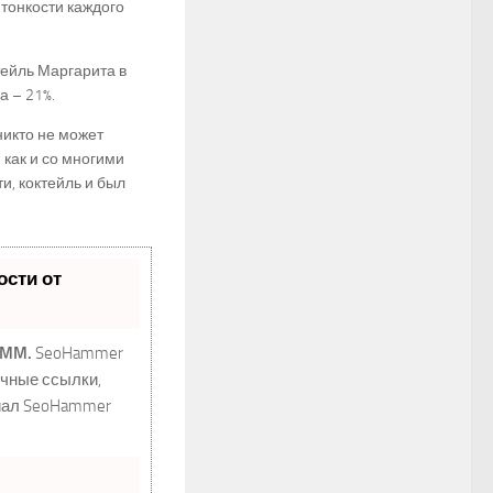
тонкости каждого
ейль Маргарита в
а – 21%.
никто не может
 как и со многими
и, коктейль и был
сти от
SMM.
SeoHammer
ечные ссылки,
циал SeoHammer