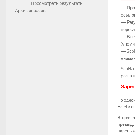
Просмотреть результаты
— Прод
Архив опросов
ссылок
— Регу
пересч
— Все 
(упоми
— SeoH
вниман
SeoHa
раз, а
Зарег
По одной
Hotel и 
Вторая л
предыду
парень к