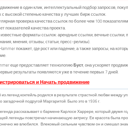
вижение в один клик, интеллектуальный подбор запросов, поку
 с высокой степенью качества у лучших бирж ссылок.
лярная проверка качества ссылок по более чем 100 показателя
ет показателей качества проекта.
известные форматы ссылок: арендные ссылки, вечные ссылки, 
нания, мнения, отзывы, статьи, пресс-релизы).
ammer покажет, где рост или падение, а также запросы, на кото
ие.
mmer еще предоставляет технологию
Буст
, она ускоряет продви
 первые результаты появляются уже в течение первых 7 дней.
истрироваться и Начать продвижение
 из легенд коктейль родился в результате страстной любви между 
его загадочной подругой Маргаритой. Было это в 1936 г.
егенда рассказывает о бармене Карлосе Харрере, который двумя го
щей легенды повстречал начинающую актрису. Ее красота была про
онечно же влюбился. Влекомый сильным чувством он и смешал знам