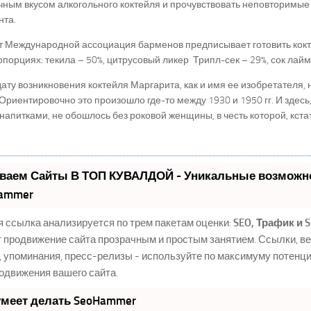
ным вкусом алкогольного коктейля и прочувствовать неповторимые 
нта.
т Международной ассоциация барменов предписывает готовить кокт
опорциях: текила – 50%, цитрусовый ликер Трипл-сек – 29%, сок лайм
ату возникновения коктейля Маргарита, как и имя ее изобретателя, 
 Ориентировочно это произошло где-то между 1930 и 1950 гг. И здесь,
напитками, не обошлось без роковой женщины, в честь которой, кстат
ваем Сайты В ТОП КУВАЛДОЙ - Уникальные возможно
ammer
 ссылка анализируется по трем пакетам оценки:
SEO, Трафик и 
 продвижение сайта прозрачным и простым занятием. Ссылки, в
, упоминания, пресс-релизы - используйте по максимуму потен
одвижения вашего сайта.
умеет делать SeoHammer