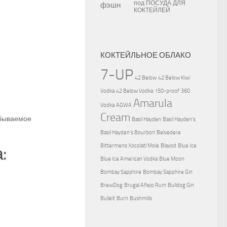
под
ПОСУДА ДЛЯ
КОКТЕЙЛЕЙ
КОКТЕЙЛЬНОЕ ОБЛАКО
7-UP
42 Below
42 Below Kiwi
Vodka
42 Below Vodka
150-proof
360
Amarula
Vodka
AGWA
Cream
абываемое
Basil Hayden
Basil Hayden's
Basil Hayden's Bourbon
Belvedere
Bittermens Xocolatl Mole
Blavod
Blue Ice
:
Blue Ice American Vodka
Blue Moon
Bombay Sapphire
Bombay Sapphire Gin
BrewDog
Brugal Añejo Rum
Bulldog Gin
Bulleit
Burn
Bushmills