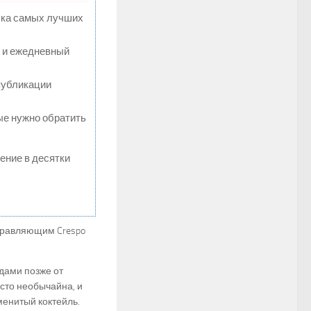
пка самых лучших
м и ежедневный
публикации
рые нужно обратить
жение в десятки
управляющим Crespo
дами позже от
сто необычайна, и
енитый коктейль.