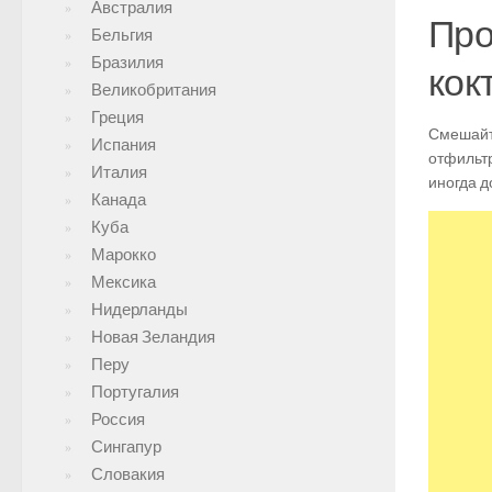
Австралия
Про
Бельгия
Бразилия
кок
Великобритания
Греция
Смешайте
Испания
отфильтр
Италия
иногда д
Канада
Куба
Марокко
Мексика
Нидерланды
Новая Зеландия
Перу
Португалия
Россия
Сингапур
Словакия