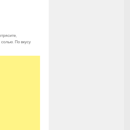
отрясите,
 солью. По вкусу