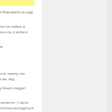
ся Маргарита на льду
е сок лайма, в
 в сок, а затем в
м.
та: текилу, сок
о же, лед.
у бокал следует
итается: 2 части
т сполна насладиться