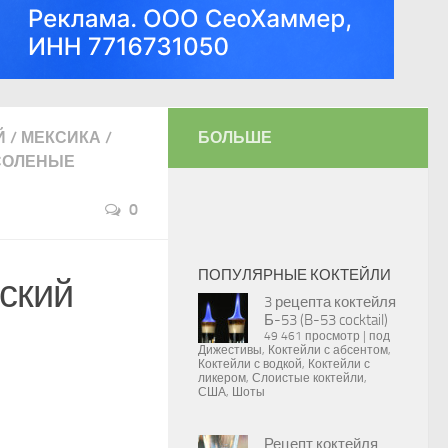
Й
/
МЕКСИКА
/
БОЛЬШЕ
СОЛЕНЫЕ
0
ПОПУЛЯРНЫЕ КОКТЕЙЛИ
еский
3 рецепта коктейля
Б-53 (B-53 cocktail)
49 461 просмотр
|
под
Дижестивы
,
Коктейли с абсентом
,
Коктейли с водкой
,
Коктейли с
ликером
,
Слоистые коктейли
,
США
,
Шоты
Рецепт коктейля