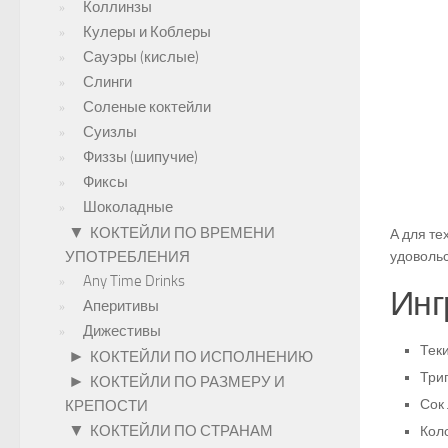
Коллинзы
Кулеры и Коблеры
Сауэры (кислые)
Слинги
Соленые коктейли
Суизлы
Физзы (шипучие)
Фиксы
Шоколадные
▼
КОКТЕЙЛИ ПО ВРЕМЕНИ
А для те
УПОТРЕБЛЕНИЯ
удовольс
Any Time Drinks
Инг
Аперитивы
Дижестивы
Теки
►
КОКТЕЙЛИ ПО ИСПОЛНЕНИЮ
Трип
►
КОКТЕЙЛИ ПО РАЗМЕРУ И
Сок 
КРЕПОСТИ
▼
КОКТЕЙЛИ ПО СТРАНАМ
Кол