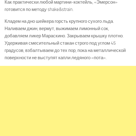
Как практически любой мартини-коктейль, «Эмерсон»
готовится по методу shake&strain.
Кладем на дно шейкера горсть крупного сухого льда.
Наливаем джин, вермут, выжимаем лимонный сок,
добавляем ликер Мараскино. Закрываем крышку плотно.
Удерживая смесительный стакан строго под углом 45
градусов, взбалтываем до тех пор, пока на металлической
поверхности не выступят капли ледяного «пота».