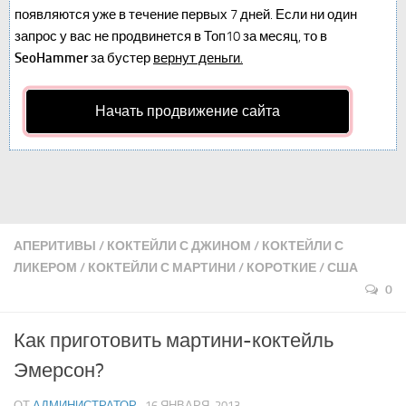
появляются уже в течение первых 7 дней. Если ни один
запрос у вас не продвинется в Топ10 за месяц, то в
SeoHammer
за бустер
вернут деньги.
Начать продвижение сайта
АПЕРИТИВЫ
/
КОКТЕЙЛИ С ДЖИНОМ
/
КОКТЕЙЛИ С
ЛИКЕРОМ
/
КОКТЕЙЛИ С МАРТИНИ
/
КОРОТКИЕ
/
США
0
Как приготовить мартини-коктейль
Эмерсон?
ОТ
АДМИНИСТРАТОР
· 16 ЯНВАРЯ, 2013