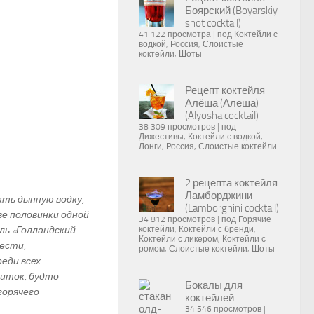
Боярский (Boyarskiy
shot cocktail)
41 122 просмотра
|
под
Коктейли с
водкой
,
Россия
,
Слоистые
коктейли
,
Шоты
Рецепт коктейля
Алёша (Алеша)
(Alyosha cocktail)
38 309 просмотров
|
под
Дижестивы
,
Коктейли с водкой
,
Лонги
,
Россия
,
Слоистые коктейли
2 рецепта коктейля
Ламборджини
ать дынную водку,
(Lamborghini cocktail)
ве половинки одной
34 812 просмотров
|
под
Горячие
ль «Голландский
коктейли
,
Коктейли с бренди
,
Коктейли с ликером
,
Коктейли с
ести,
ромом
,
Слоистые коктейли
,
Шоты
еди всех
питок, будто
Бокалы для
горячего
коктейлей
34 546 просмотров
|