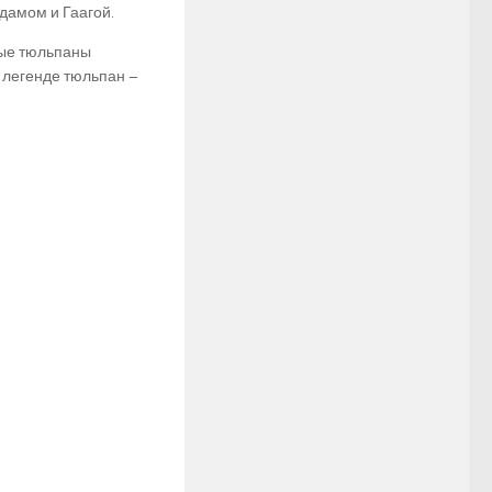
дамом и Гаагой.
тые тюльпаны
й легенде тюльпан –