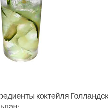
редиенты коктейля Голландс
ьпан: