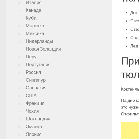
Италия
Канада
Дынн
Куба
Све
Марокко
Свеж
Мексика
Сод
Нидерланды
Лед 
Новая Зеландия
Перу
При
Португалия
тюл
Россия
Сингапур
Словакия
Коктейль
США
На дно к
Франция
это нужн
Чехия
Отфильт
Шотландия
Ямайка
Япония