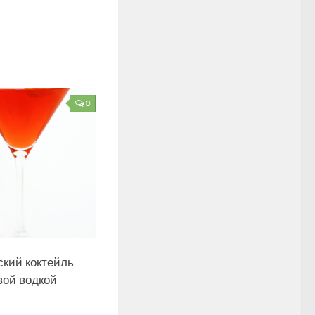
0
ский коктейль
вой водкой