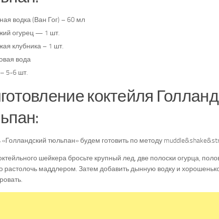
ая водка (Ван Гог) – 60 мл
жий огурец — 1 шт.
ая клубника – 1 шт.
овая вода
– 5-6 шт.
готовление коктейля Голланд
ьпан:
 «Голландский тюльпан» будем готовить по методу muddle&shake&str
октейльного шейкера бросьте крупный лед, две полоски огурца, поло
о растолочь маддлером. Затем добавить дынную водку и хорошенько
ровать.