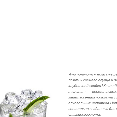
Что получится, если смеш
ломтик свежего огурца и д
клубничной ягодки? Коктей
тюльпан» — вершина свеж
квинтэссенция мягкости ср
алкогольных напитков. На
специально созданный для 
славянского лета.