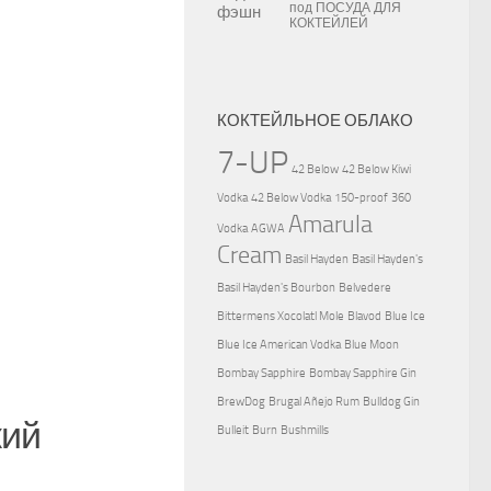
под
ПОСУДА ДЛЯ
КОКТЕЙЛЕЙ
КОКТЕЙЛЬНОЕ ОБЛАКО
7-UP
42 Below
42 Below Kiwi
Vodka
42 Below Vodka
150-proof
360
Amarula
Vodka
AGWA
Cream
Basil Hayden
Basil Hayden's
Basil Hayden's Bourbon
Belvedere
Bittermens Xocolatl Mole
Blavod
Blue Ice
Blue Ice American Vodka
Blue Moon
Bombay Sapphire
Bombay Sapphire Gin
BrewDog
Brugal Añejo Rum
Bulldog Gin
кий
Bulleit
Burn
Bushmills