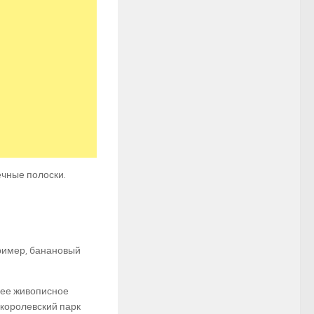
ечные полоски.
ример, банановый
лее живописное
 королевский парк