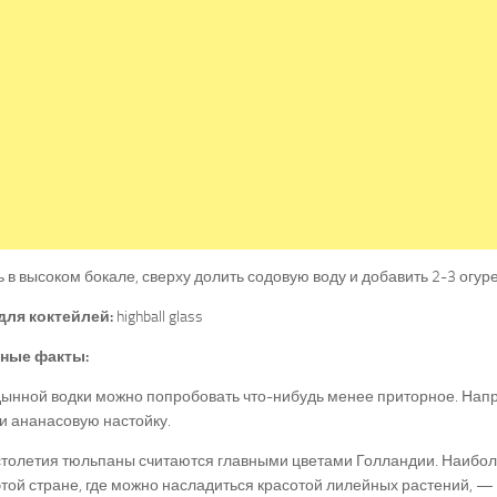
 в высоком бокале, сверху долить содовую воду и добавить 2-3 огур
для коктейлей:
highball glass
ные факты:
дынной водки можно попробовать что-нибудь менее приторное. Нап
и ананасовую настойку.
столетия тюльпаны считаются главными цветами Голландии. Наибо
этой стране, где можно насладиться красотой лилейных растений, —