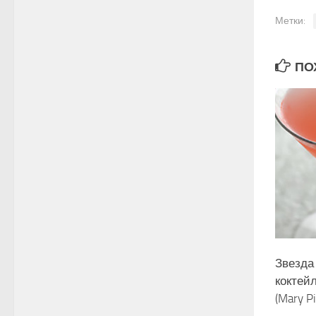
Метки:
ПОХ
Звезда 
коктей
(Mary Pi