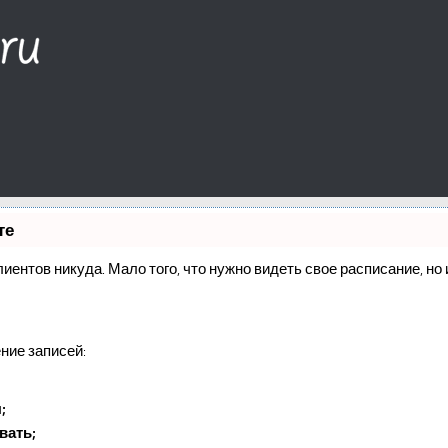
те
клиентов никуда. Мало того, что нужно видеть свое расписание, н
ние записей:
;
вать;