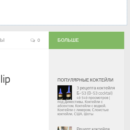
ДЫ
0
БОЛЬШЕ
lip
ПОПУЛЯРНЫЕ КОКТЕЙЛИ
3 рецепта коктейля
Б-53 (B-53 cocktail)
49 549 просмотров
|
под
Дижестивы
,
Коктейли с
абсентом
,
Коктейли с водкой
,
Коктейли с ликером
,
Слоистые
коктейли
,
США
,
Шоты
Рецепт коктейля