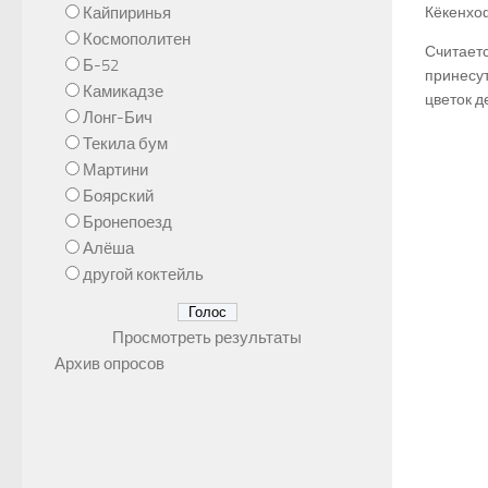
Кайпиринья
Кёкенхоф
Космополитен
Считаетс
Б-52
принесут
Камикадзе
цветок д
Лонг-Бич
Текила бум
Мартини
Боярский
Бронепоезд
Алёша
другой коктейль
Просмотреть результаты
Архив опросов