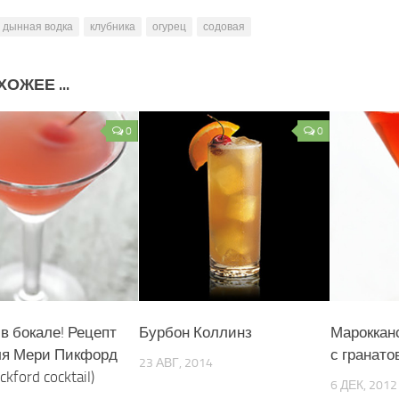
дынная водка
клубника
огурец
содовая
ОЖЕЕ ...
0
0
в бокале! Рецепт
Бурбон Коллинз
Мароккан
ля Мери Пикфорд
с гранато
23 АВГ, 2014
ckford cocktail)
6 ДЕК, 2012