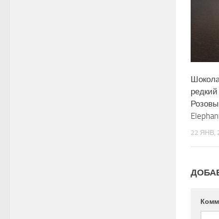
Шокола
редкий
Розовый
Elephant
22 ЯНВ, 
ДОБА
Комм