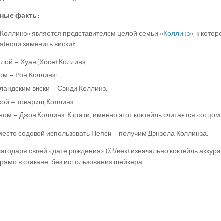
ные факты:
Коллинз» является представителем целой семьи «
Коллинз
», к кото
я(если заменить виски):
лой – Хуан (Хосе) Коллинз,
ом – Рон Коллинз;
ландским виски – Сэнди Коллинз;
кой – товарищ Коллинз;
ом – Джон Коллинз. К стати, именно этот коктейль считается «отцом
место содовой использовать Пепси – получим Дэнзела Коллинза.
лагодаря своей «дате рождения» (XIVвек) изначально коктейль акку
рямо в стакане, без использования шейкера.