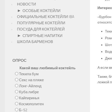
НОВОСТИ
Интерес
►
ОСОБЫЕ КОКТЕЙЛИ
ОФИЦИАЛЬНЫЕ КОКТЕЙЛИ IBA
«Бурбон 
относятс
ПОПУЛЯРНЫЕ КОКТЕЙЛИ
ПОСУДА ДЛЯ КОКТЕЙЛЕЙ
Теки
►
СПИРТНЫЕ НАПИТКИ
Ром
ШКОЛА БАРМЕНОВ
Шот
Вод
Джин
ОПРОС
А если в
Какой ваш любимый коктейль
Текила бум
Также, б
Секс на пляже
ложкой п
Лонг-Айленд
Куба либре
Кайпиринья
Космополитен
Б-52