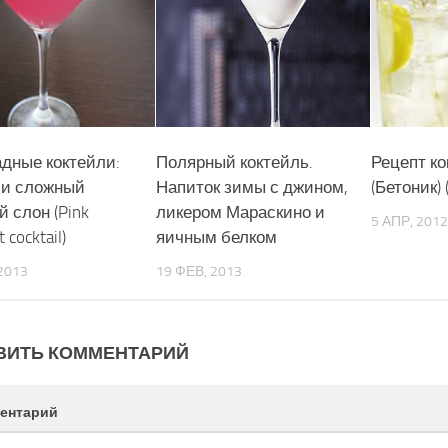
дные коктейли:
Полярный коктейль.
Рецепт ко
 и сложный
Напиток зимы с джином,
(Бетоник) (
 слон (Pink
ликером Мараскино и
5 АПР, 2012
 cocktail)
яичным белком
2013
19 ФЕВ, 2013
ВИТЬ КОММЕНТАРИЙ
ентарий