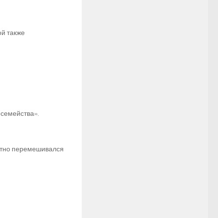
рой также
 семейства».
ратно перемешивался