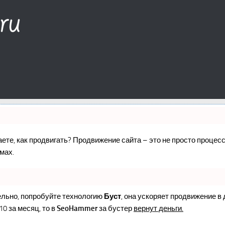
наете, как продвигать? Продвижение сайта – это не просто проце
мах.
ельно, попробуйте технологию
Буст
, она ускоряет продвижение в
10 за месяц, то в
SeoHammer
за бустер
вернут деньги.