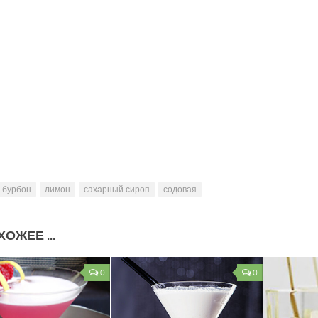
бурбон
лимон
сахарный сироп
содовая
ОЖЕЕ ...
0
0