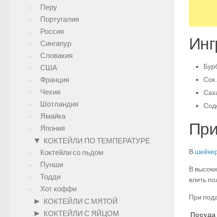
Перу
Португалия
Россия
Инг
Сингапур
Словакия
Бур
США
Франция
Сок 
Чехия
Сах
Шотландия
Сод
Ямайка
При
Япония
▼
КОКТЕЙЛИ ПО ТЕМПЕРАТУРЕ
В
шейке
Коктейли со льдом
Пунши
В высоки
Тодди
влить по
Хот коффи
При пода
►
КОКТЕЙЛИ С МЯТОЙ
►
КОКТЕЙЛИ С ЯЙЦОМ
Посуда 