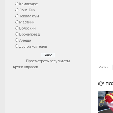
Камикадзе
Лонг-Бич
Текила бум
Мартини
Боярский
Бронепоезд
Алёша
другой коктейль
Просмотреть результаты
Архив опросов
Метки:
ПОХ