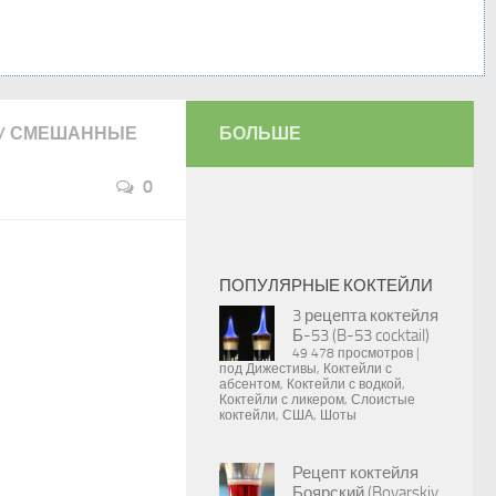
/
СМЕШАННЫЕ
БОЛЬШЕ
0
ПОПУЛЯРНЫЕ КОКТЕЙЛИ
3 рецепта коктейля
Б-53 (B-53 cocktail)
49 478 просмотров
|
под
Дижестивы
,
Коктейли с
абсентом
,
Коктейли с водкой
,
Коктейли с ликером
,
Слоистые
коктейли
,
США
,
Шоты
Рецепт коктейля
Боярский (Boyarskiy