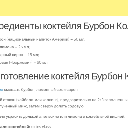
редиенты коктейля Бурбон К
бон (национальный напиток Америки) – 50 мл;
лимона – 25 мл;
арный сироп – 15 мл;
овая («Боржоми») – 50 мл.
готовление коктейля Бурбон 
ре
смешать бурбон, лимонный сок и сироп.
й стакан (хайболл или коллинз), предварительно на 2/3 заполненны
лученный микс, затем сверху долить содовую.
че украсить долькой апельсина или лимона и коктейльной вишней.
для коктейлей:
collins glass