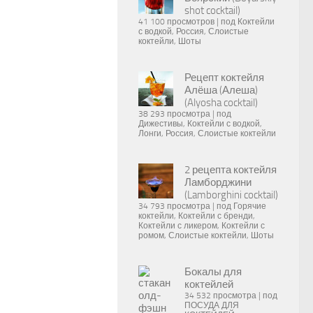
shot cocktail)
41 100 просмотров
|
под
Коктейли
с водкой
,
Россия
,
Слоистые
коктейли
,
Шоты
Рецепт коктейля
Алёша (Алеша)
(Alyosha cocktail)
38 293 просмотра
|
под
Дижестивы
,
Коктейли с водкой
,
Лонги
,
Россия
,
Слоистые коктейли
2 рецепта коктейля
Ламборджини
(Lamborghini cocktail)
34 793 просмотра
|
под
Горячие
коктейли
,
Коктейли с бренди
,
Коктейли с ликером
,
Коктейли с
ромом
,
Слоистые коктейли
,
Шоты
Бокалы для
коктейлей
34 532 просмотра
|
под
ПОСУДА ДЛЯ