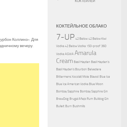
КОКТЕЙЛЕЙ
КОКТЕЙЛЬНОЕ ОБЛАКО
7-UP
42 Below
42 Below Kiwi
урбон Коллинз». Для
здничному вечеру.
Vodka
42 Below Vodka
150-proof
360
Amarula
Vodka
AGWA
Cream
Basil Hayden
Basil Hayden's
Basil Hayden's Bourbon
Belvedere
Bittermens Xocolatl Mole
Blavod
Blue Ice
Blue Ice American Vodka
Blue Moon
Bombay Sapphire
Bombay Sapphire Gin
BrewDog
Brugal Añejo Rum
Bulldog Gin
Bulleit
Burn
Bushmills