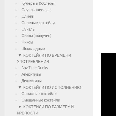
Кулеры и Коблеры
Сауэры (кислые)
Слинги
Соленые коктейли
Суизлы
Физзы (шипучие)
Фиксы
Шоколадные
▼
КОКТЕЙЛИ ПО ВРЕМЕНИ
УПОТРЕБЛЕНИЯ
Any Time Drinks
Аперитивы
Дижестивы
▼
КОКТЕЙЛИ ПО ИСПОЛНЕНИЮ
Слоистые коктейли
Смешанные коктейли
▼
КОКТЕЙЛИ ПО РАЗМЕРУ И
КРЕПОСТИ