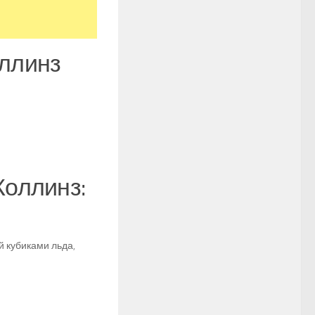
оллинз
Коллинз:
й кубиками льда,