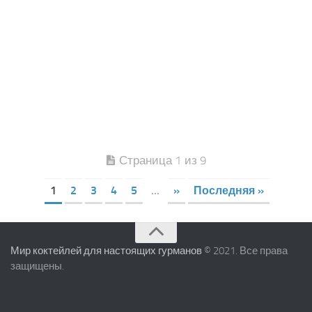
Страница 1 из 9
1
2
3
4
5
...
»
Последняя »
Мир коктейлей для настоящих гурманов
© 2021. Все права
защищены.