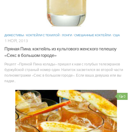
ДИЖЕСТИВЫ
/
КОКТЕЙЛИ С ТЕКИЛОЙ
/
ЛОНГИ
/
СМЕШАННЫЕ КОКТЕЙЛИ
/
США
1 НОЯ, 2013
Пряная Пина: коктейль из культового женского телешоу
«Секс в большом городе»
Рецепт «Пряной Пина колады» пришел к нам с голубых телеэкранов
буржуйской страный номер один. Напиток засветился во второй части
полнометражки «Секс в большом городе». Если ваша девушка или вы
падки...
0