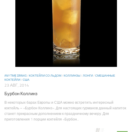
ANY TIME DRINKS
/
КОКТЕЙЛИ СО ЛЬДОМ
/
КОЛЛИНЗЫ
/
ЛОНГИ
/
СМЕШАННЫЕ
КОКТЕЙЛИ
/
США
23 АВГ, 2014
Бурбон Коллинз
В некоторых барах Европы и США можно встретить интересный
коктейль – «Бурбон Коллинз». Для настоящих гурманов данный напиток
станет прекрасным дополнением к праздничному вечеру. Для
приготовления 1 порции коктейля «Бурбон...