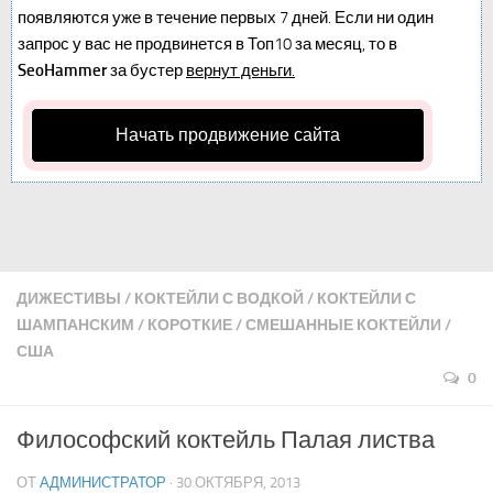
появляются уже в течение первых 7 дней. Если ни один
запрос у вас не продвинется в Топ10 за месяц, то в
SeoHammer
за бустер
вернут деньги.
Начать продвижение сайта
ДИЖЕСТИВЫ
/
КОКТЕЙЛИ С ВОДКОЙ
/
КОКТЕЙЛИ С
ШАМПАНСКИМ
/
КОРОТКИЕ
/
СМЕШАННЫЕ КОКТЕЙЛИ
/
США
0
Философский коктейль Палая листва
ОТ
АДМИНИСТРАТОР
· 30 ОКТЯБРЯ, 2013