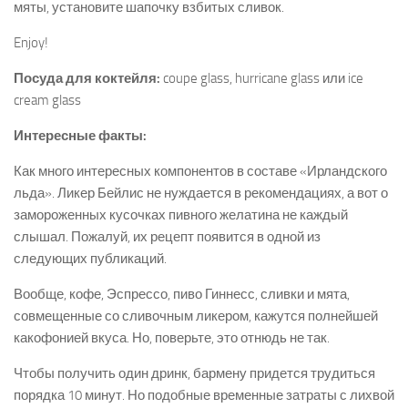
мяты, установите шапочку взбитых сливок.
Enjoy!
Посуда для коктейля:
coupe glass, hurricane glass или ice
cream glass
Интересные факты:
Как много интересных компонентов в составе «Ирландского
льда». Ликер Бейлис не нуждается в рекомендациях, а вот о
замороженных кусочках пивного желатина не каждый
слышал. Пожалуй, их рецепт появится в одной из
следующих публикаций.
Вообще, кофе, Эспрессо, пиво Гиннесс, сливки и мята,
совмещенные со сливочным ликером, кажутся полнейшей
какофонией вкуса. Но, поверьте, это отнюдь не так.
Чтобы получить один дринк, бармену придется трудиться
порядка 10 минут. Но подобные временные затраты с лихвой