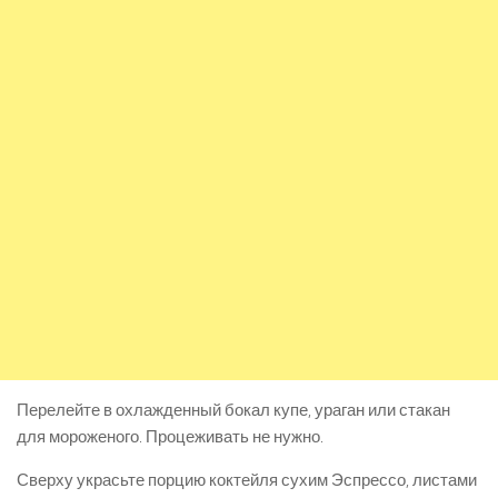
Перелейте в охлажденный бокал купе, ураган или стакан
для мороженого. Процеживать не нужно.
Сверху украсьте порцию коктейля сухим Эспрессо, листами