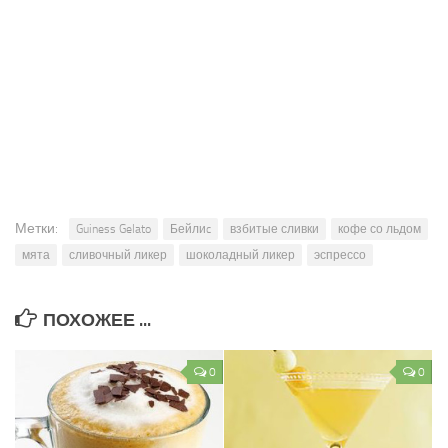
Метки:
Guiness Gelato
Бейлиc
взбитые сливки
кофе со льдом
мята
сливочный ликер
шоколадный ликер
эспрессо
ПОХОЖЕЕ ...
0
0