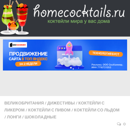
ВЕЛИКОБРИТАНИЯ
/
ДИЖЕСТИВЫ
/
КОКТЕЙЛИ С
ЛИКЕРОМ
/
КОКТЕЙЛИ С ПИВОМ
/
КОКТЕЙЛИ СО ЛЬДОМ
/
ЛОНГИ
/
ШОКОЛАДНЫЕ
0