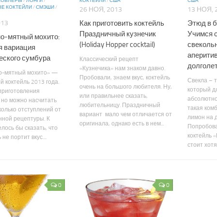
 КОБЛЕРЫ
/
ЛОНГИ
/
КОКТЕЙЛИ
/
США
США
Е КОКТЕЙЛИ
/
СМЭШИ
/
26 НОЯ, 2013
13 НОЯ, 
Как приготовить коктейль
Этюд в б
013
Праздничный кузнечик
Учимся 
о-мятный мохито:
(Holiday Hopper cocktail)
свеколь
я вариация
аперити
еского сумбура
Классический рецепт
долголе
«Кузнечика» нам знаком давно.
о-мятный мохито» —
Пробовали, знаем вкус, коктейль
Свекла – 
й коктейль 2013 года.
очень на большого любителя. Ну,
который д
приготовления
или правильнее сказать,
абсолютно
 но можно насчитать
любительницу. Праздничный
такая комб
колько отступлений от
вариант мало чем отличается от
лимон на 
ной рецептуры. К
оригинала, однако есть в нем...
Попробова
елось бы сказать, что
коктейль 
 не портит вкус....
стоит хотя
0
0