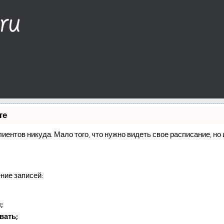
те
клиентов никуда. Мало того, что нужно видеть свое расписание, н
ние записей:
;
вать;