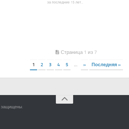
за последние 15 лет...
Страница 1 из 7
1
2
3
4
5
...
»
Последняя »
а защищены.