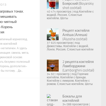
Боярский (Boyarskiy
2013
shot cocktail)
агровых тонах.
40 474 просмотра
|
под
Коктейли с
водкой
,
Россия
,
Слоистые
смешивать
коктейли
,
Шоты
но-мятный
в Корень
Рецепт коктейля
тия
Алёша (Алеша)
(Alyosha cocktail)
типичный корнеплод,
37 925 просмотров
|
под
ля коктейлей
Дижестивы
,
Коктейли с водкой
,
 нетипичен. А здесь
Лонги
,
Россия
,
Слоистые коктейли
инация: свекла, мята,
джиновой основе.
2 рецепта коктейля
ть безумно полезный
Ламборджини
«Корень долголетия»
(Lamborghini cocktail)
 бы потому… Да...
34 501 просмотр
|
под
Горячие
коктейли
,
Коктейли с бренди
,
Коктейли с ликером
,
Коктейли с
ромом
,
Слоистые коктейли
,
Шоты
Бокалы для
коктейлей
34 088 просмотров
|