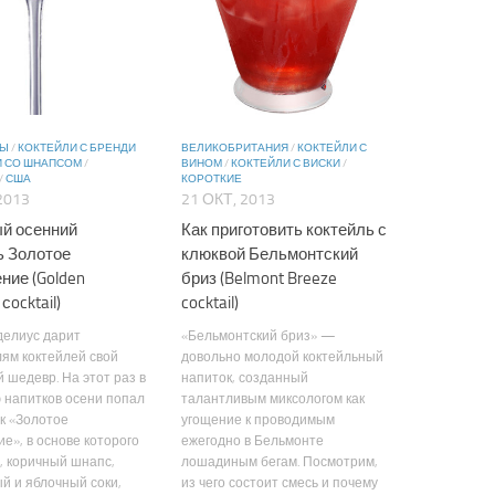
ВЫ
/
КОКТЕЙЛИ С БРЕНДИ
ВЕЛИКОБРИТАНИЯ
/
КОКТЕЙЛИ С
И СО ШНАПСОМ
/
ВИНОМ
/
КОКТЕЙЛИ С ВИСКИ
/
/
США
КОРОТКИЕ
2013
21 ОКТ, 2013
й осенний
Как приготовить коктейль с
ь Золотое
клюквой Бельмонтский
ние (Golden
бриз (Belmont Breeze
 сocktail)
cocktail)
делиус дарит
«Бельмонтский бриз» —
ям коктейлей свой
довольно молодой коктейльный
 шедевр. На этот раз в
напиток, созданный
 напитков осени попал
талантливым миксологом как
к «Золотое
угощение к проводимым
е», в основе которого
ежегодно в Бельмонте
, коричный шнапс,
лошадиным бегам. Посмотрим,
й и яблочный соки,
из чего состоит смесь и почему