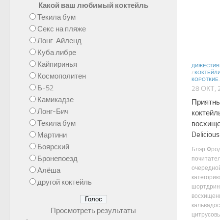
Какой ваш любимый коктейль
Текила бум
Секс на пляже
Лонг-Айленд
Куба либре
Кайпиринья
ДИЖЕСТИ
/
КОКТЕЙЛ
Космополитен
КОРОТКИЕ
Б-52
28 ОКТ, 
Камикадзе
Приятны
Лонг-Бич
коктейл
Текила бум
восхище
Delicious
Мартини
Боярский
Блэр Фро
Бронепоезд
почитател
очередной
Алёша
категорию
другой коктейль
шортдрин
восхищени
кальвадос
Просмотреть результаты
цитрусовы