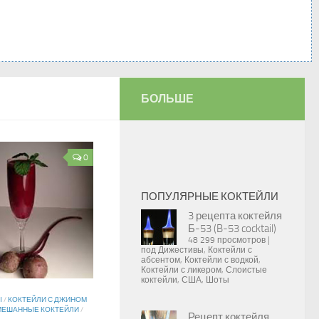
БОЛЬШЕ
0
ПОПУЛЯРНЫЕ КОКТЕЙЛИ
3 рецепта коктейля
Б-53 (B-53 cocktail)
48 299 просмотров
|
под
Дижестивы
,
Коктейли с
абсентом
,
Коктейли с водкой
,
Коктейли с ликером
,
Слоистые
коктейли
,
США
,
Шоты
Ы
/
КОКТЕЙЛИ С ДЖИНОМ
МЕШАННЫЕ КОКТЕЙЛИ
/
Рецепт коктейля