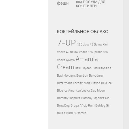
под
ПОСУДА ДЛЯ
КОКТЕЙЛЕЙ
КОКТЕЙЛЬНОЕ ОБЛАКО
7-UP
42 Below
42 Below Kiwi
Vodka
42 Below Vodka
150-proof
360
Amarula
Vodka
AGWA
Cream
Basil Hayden
Basil Hayden's
Basil Hayden's Bourbon
Belvedere
Bittermens Xocolatl Mole
Blavod
Blue Ice
Blue Ice American Vodka
Blue Moon
Bombay Sapphire
Bombay Sapphire Gin
BrewDog
Brugal Añejo Rum
Bulldog Gin
Bulleit
Burn
Bushmills