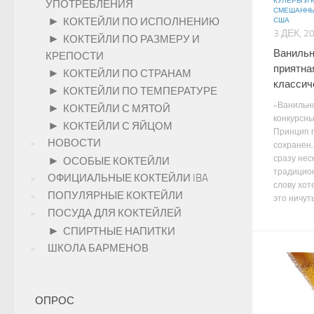
КУЛЕРЫ И
УПОТРЕБЛЕНИЯ
СМЕШАННЫ
►
КОКТЕЙЛИ ПО ИСПОЛНЕНИЮ
США
3 ДЕК, 2
►
КОКТЕЙЛИ ПО РАЗМЕРУ И
Ванильн
КРЕПОСТИ
приятна
►
КОКТЕЙЛИ ПО СТРАНАМ
классич
►
КОКТЕЙЛИ ПО ТЕМПЕРАТУРЕ
«Ванильн
►
КОКТЕЙЛИ С МЯТОЙ
конкурсны
►
КОКТЕЙЛИ С ЯЙЦОМ
Принцип 
НОВОСТИ
сохранен,
сразу нес
►
ОСОБЫЕ КОКТЕЙЛИ
традицион
ОФИЦИАЛЬНЫЕ КОКТЕЙЛИ IBA
слову хот
ПОПУЛЯРНЫЕ КОКТЕЙЛИ
это ничуть
ПОСУДА ДЛЯ КОКТЕЙЛЕЙ
►
СПИРТНЫЕ НАПИТКИ
ШКОЛА БАРМЕНОВ
ОПРОС