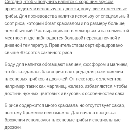
Сегодня, чтобы получить напиток с хорошим вкусом,
производители используют дрожжи, воду, рис и плесневые
грибы
. Для производства напитка используют специальный
сорт риса, который богат крахмалом и по размеру больше,
чем обычный. Рис выращивают в межгорьях и на холмистой
местности, где наблюдается большой перепад ночной и
дневной температур. Правительством сертифицировано
свыше 30 сортов сакэйного риса.
Воду для напитка обогащают калием, фосфором и магнием,
чтобы создалась благоприятная среда для размножения
плесневых грибков и дрожжей. От некоторых элементов,
например, таких как марганец, железо, избавляются, чтобы
достичь нужных цветовых и вкусовых особенностей сакэ.
В рисе содержится много крахмала, но отсутствует сахар,
поэтому брожение невозможно. Для начала процесса
брожения используют плесневые грибы и специальные
дрожжи.