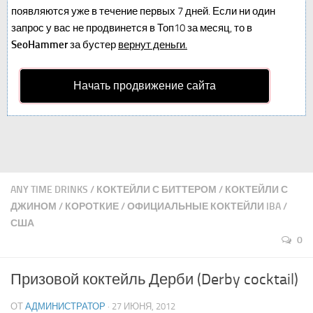
появляются уже в течение первых 7 дней. Если ни один
запрос у вас не продвинется в Топ10 за месяц, то в
SeoHammer
за бустер
вернут деньги.
Начать продвижение сайта
ANY TIME DRINKS
/
КОКТЕЙЛИ С БИТТЕРОМ
/
КОКТЕЙЛИ С
ДЖИНОМ
/
КОРОТКИЕ
/
ОФИЦИАЛЬНЫЕ КОКТЕЙЛИ IBA
/
США
0
Призовой коктейль Дерби (Derby cocktail)
ОТ
АДМИНИСТРАТОР
· 27 ИЮНЯ, 2012